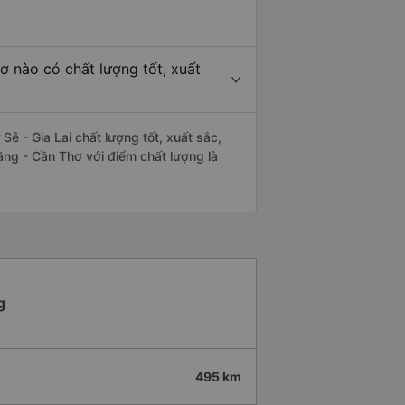
ơ nào có chất lượng tốt, xuất
ê - Gia Lai chất lượng tốt, xuất sắc,
ăng - Cần Thơ với điểm chất lượng là
g
495 km