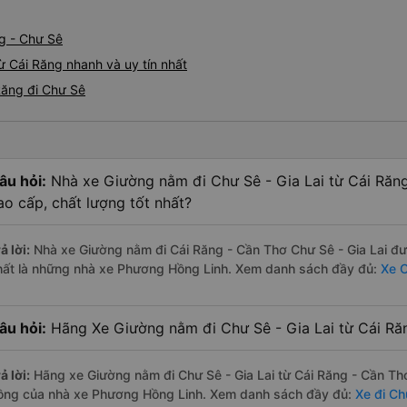
g - Chư Sê
 Cái Răng nhanh và uy tín nhất
Răng đi Chư Sê
âu hỏi:
Nhà xe Giường nằm đi Chư Sê - Gia Lai từ Cái Răn
ao cấp, chất lượng tốt nhất?
ả lời:
Nhà xe Giường nằm đi Cái Răng - Cần Thơ Chư Sê - Gia Lai đư
hất là những nhà xe Phương Hồng Linh. Xem danh sách đầy đủ:
Xe C
âu hỏi:
Hãng Xe Giường nằm đi Chư Sê - Gia Lai từ Cái Răn
ả lời:
Hãng xe Giường nằm đi Chư Sê - Gia Lai từ Cái Răng - Cần Thơ
ồng của nhà xe Phương Hồng Linh. Xem danh sách đầy đủ:
Xe đi Ch