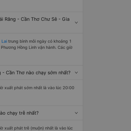
i Răng - Cần Thơ Chư Sê - Gia
 Lai
trung bình mỗi ngày có khoảng 1
e Phương Hồng Linh vận hành. Các giờ
g - Cần Thơ nào chạy sớm nhất?
iờ xuất phát sớm nhất là vào lúc 20:00
ào chạy trễ nhất?
ờ xuất phát trễ (muộn) nhất là vào lúc