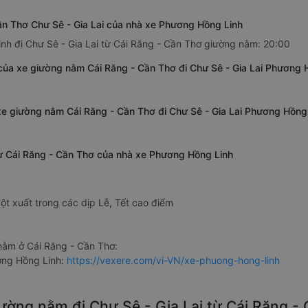
ần Thơ Chư Sê - Gia Lai của nhà xe Phương Hồng Linh
nh đi Chư Sê - Gia Lai từ Cái Răng - Cần Thơ giường nằm: 20:00
của xe giường nằm Cái Răng - Cần Thơ đi Chư Sê - Gia Lai Phương 
 xe giường nằm Cái Răng - Cần Thơ đi Chư Sê - Gia Lai Phương Hồng
từ Cái Răng - Cần Thơ của nhà xe Phương Hồng Linh
ột xuất trong các dịp Lễ, Tết cao điểm
ằm ở Cái Răng - Cần Thơ:
ơng Hồng Linh:
https://vexere.com/vi-VN/xe-phuong-hong-linh
giường nằm đi Chư Sê - Gia Lai từ Cái Răng 