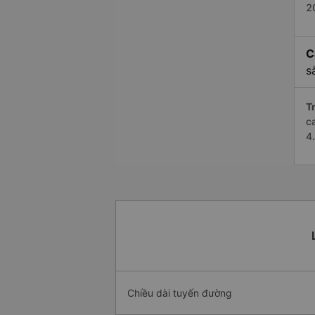
2
C
s
Tr
c
4
Chiều dài tuyến đường