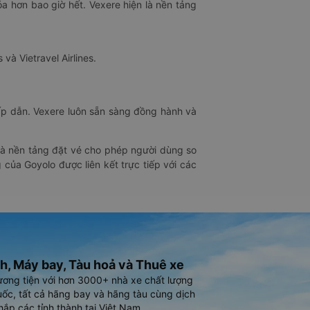
óa hơn bao giờ hết. Vexere hiện là nền tảng
 và Vietravel Airlines.
hấp dẫn. Vexere luôn sẵn sàng đồng hành và
 là nền tảng đặt vé cho phép người dùng so
 của Goyolo được liên kết trực tiếp với các
h, Máy bay, Tàu hoả và Thuê xe
ương tiện với hơn 3000+ nhà xe chất lượng
ốc, tất cả hãng bay và hãng tàu cùng dịch
hắp các tỉnh thành tại Việt Nam.