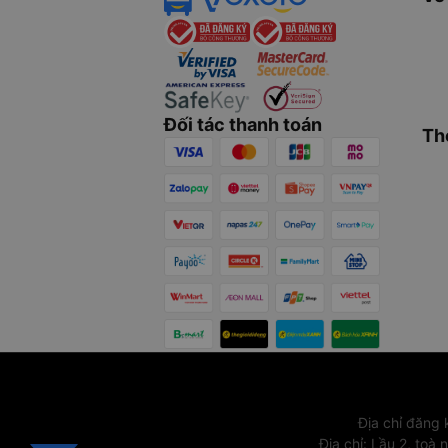
Đối tác thanh toán
Th
Địa chỉ đăng
Địa chỉ
:
Lầu 2, toà 