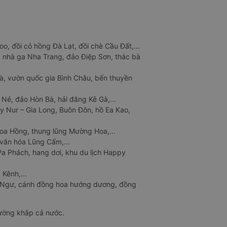
o, đồi cỏ hồng Đà Lạt, đồi chè Cầu Đất,...
 nhà ga Nha Trang, đảo Điệp Sơn, thác bà
à, vườn quốc gia Bình Châu, bến thuyền
 Né, đảo Hòn Bà, hải đăng Kê Gà,...
y Nur – Gia Long, Buôn Đôn, hồ Ea Kao,
Hoa Hồng, thung lũng Mường Hoa,...
văn hóa Lũng Cẩm,...
a Phách, hang dơi, khu du lịch Happy
 Kênh,...
n Ngư, cánh đồng hoa hướng dương, đồng
đường khắp cả nước.