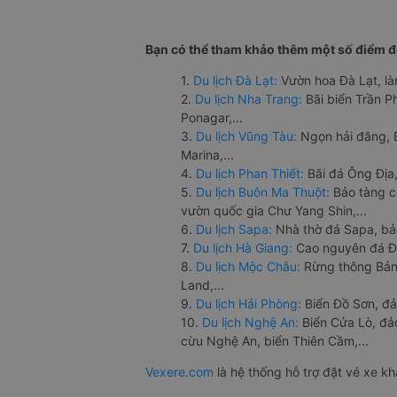
Bạn có thể tham khảo thêm một số điểm đế
1.
Du lịch Đà Lạt:
Vườn hoa Đà Lạt, là
2.
Du lịch Nha Trang:
Bãi biển Trần 
Ponagar,...
3.
Du lịch Vũng Tàu:
Ngọn hải đăng, 
Marina,...
4.
Du lịch Phan Thiết:
Bãi đá Ông Địa,
5.
Du lịch Buôn Ma Thuột:
Bảo tàng c
vườn quốc gia Chư Yang Shin,...
6.
Du lịch Sapa:
Nhà thờ đá Sapa, bả
7.
Du lịch Hà Giang:
Cao nguyên đá Đồ
8.
Du lịch Mộc Châu:
Rừng thông Bản 
Land,...
9.
Du lịch Hải Phòng:
Biển Đồ Sơn, đả
10.
Du lịch Nghệ An:
Biển Cửa Lò, đ
cừu Nghệ An, biển Thiên Cầm,...
Vexere.com
là hệ thống hỗ trợ đặt vé xe k