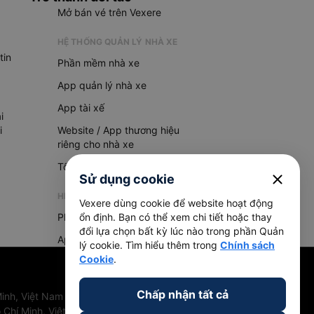
Mở bán vé trên Vexere
HỆ THỐNG QUẢN LÝ NHÀ XE
tin
Phần mềm nhà xe
App quản lý nhà xe
App tài xế
i
i
Website / App thương hiệu
riêng cho nhà xe
Tổng đài AI
close
Sử dụng cookie
HỆ THỐNG QUẢN LÝ HÀNG HOÁ
Vexere dùng cookie để website hoạt động
Phần mềm quản lý hàng hoá
ổn định. Bạn có thể xem chi tiết hoặc thay
đổi lựa chọn bất kỳ lúc nào trong phần Quản
App quản lý hàng hoá
lý cookie. Tìm hiểu thêm trong
Chính sách
Cookie
.
Chấp nhận tất cả
inh, Việt Nam
 Chí Minh, Việt Nam