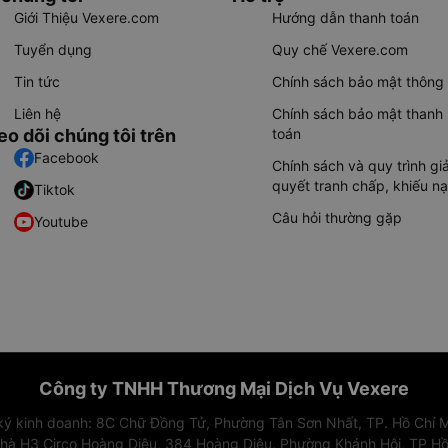
Giới Thiệu Vexere.com
Hướng dẫn thanh toán
Tuyển dụng
Quy chế Vexere.com
Tin tức
Chính sách bảo mật thông 
Liên hệ
Chính sách bảo mật thanh
eo dõi chúng tôi trên
toán
Facebook
Chính sách và quy trình giả
quyết tranh chấp, khiếu nạ
Tiktok
Câu hỏi thường gặp
Youtube
Công ty TNHH Thương Mại Dịch Vụ Vexere
 ký kinh doanh: 8C Chữ Đồng Tử, Phường Tân Sơn Nhất, TP. Hồ Chí M
nhà H3 Circo Hoàng Diệu, 384 Hoàng Diệu, Phường Khánh Hội, TP Hồ