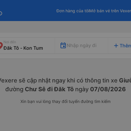
Đơn hàng của tôi
Mở bán vé trên Vexe
fo
Nơi đến
add
Nhập ngày đi
Thêm
. Vexere sẽ cập nhật ngay khi có thông tin xe
Giư
đường
Chư Sê đi Đăk Tô
ngày
07/08/2026
Xin bạn vui lòng thay đổi tuyến đường tìm kiếm