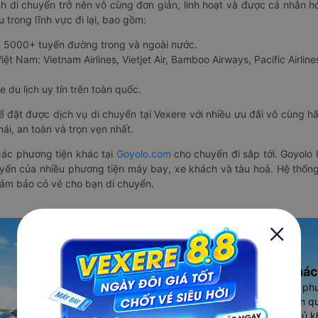
nh di chuyển trở nên vô cùng đơn giản, linh hoạt và được cá nhân h
 trong lĩnh vực đi lại, bao gồm:
n 5000+ tuyến đường trong và ngoài nước.
ệt Nam: Vietnam Airlines, Vietjet Air, Bamboo Airways, Pacific Airlines
 du lịch uy tín trên toàn quốc.
thể đặt được dịch vụ di chuyển tại Vexere với nhiều ưu đãi vô cùng 
i, an toàn và trọn vẹn nhất.
ác phương tiện khác tại
Goyolo.com
cho chuyến đi sắp tới. Goyolo
huyển của nhiều phương tiện máy bay, xe khách và tàu hoả. Hệ thống
đảm bảo có vé cho bạn di chuyển.
Ứng dụng đặt vé Xe khác
Vexere - ứng dụng đặt vé đa ph
cao, 5000+ tuyến đường toàn qu
vụ thuê xe máy, xe du lịch phủ k