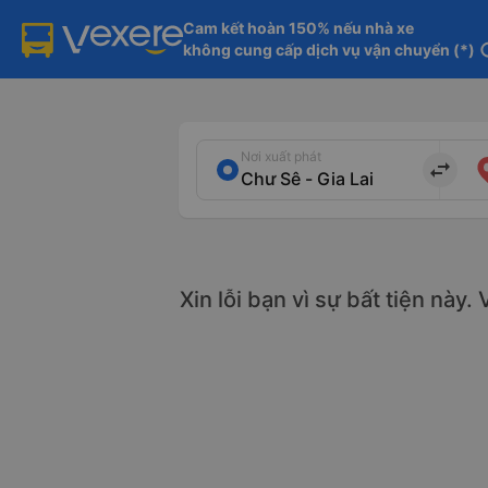
Cam kết hoàn 150% nếu nhà xe

không cung cấp dịch vụ vận chuyển (*)
in
Nơi xuất phát
import_export
Xin lỗi bạn vì sự bất tiện này