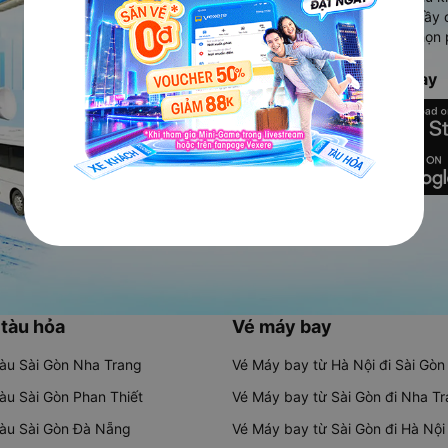
Ứng dụng hiển thị thông tin đầy 
người dùng so sánh và lựa chọn 
chóng và phù hợp nhất.
Tải ứng dụng Vexere ngay
 tàu hỏa
Vé máy bay
tàu Sài Gòn Nha Trang
Vé Máy bay từ Hà Nội đi Sài Gòn
tàu Sài Gòn Phan Thiết
Vé Máy bay từ Sài Gòn đi Nha T
tàu Sài Gòn Đà Nẵng
Vé Máy bay từ Sài Gòn đi Hà Nội