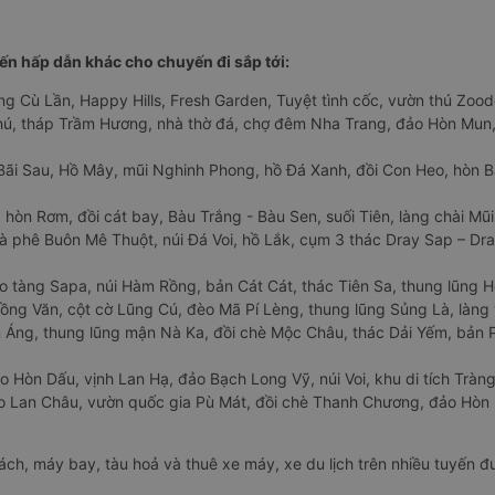
n hấp dẫn khác cho chuyến đi sắp tới:
ng Cù Lần, Happy Hills, Fresh Garden, Tuyệt tình cốc, vườn thú Zoodo
Phú, tháp Trầm Hương, nhà thờ đá, chợ đêm Nha Trang, đảo Hòn Mun,
Bãi Sau, Hồ Mây, mũi Nghinh Phong, hồ Đá Xanh, đồi Con Heo, hòn B
 hòn Rơm, đồi cát bay, Bàu Trắng - Bàu Sen, suối Tiên, làng chài Mũi
à phê Buôn Mê Thuột, núi Đá Voi, hồ Lắk, cụm 3 thác Dray Sap – Dra
o tàng Sapa, núi Hàm Rồng, bản Cát Cát, thác Tiên Sa, thung lũng 
ng Văn, cột cờ Lũng Cú, đèo Mã Pí Lèng, thung lũng Sủng Là, làng 
Áng, thung lũng mận Nà Ka, đồi chè Mộc Châu, thác Dải Yếm, bản P
o Hòn Dấu, vịnh Lan Hạ, đảo Bạch Long Vỹ, núi Voi, khu di tích Tràng
ảo Lan Châu, vườn quốc gia Pù Mát, đồi chè Thanh Chương, đảo Hò
hách, máy bay, tàu hoả và thuê xe máy, xe du lịch trên nhiều tuyến 