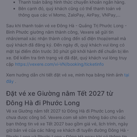
Thanh toán bằng hình thức chuyển khoản ngân hàng.
Bên cạnh đó, quý khách cũng có thể thanh toán vé
thông qua các ví Momo, ZaloPay, AirPay, VNPay,…
Sau khi thanh toán vé xe Đông Hà - Quảng Trị Phước Long -
Bình Phước giường nằm thành công, Vexere sẽ gửi tin
nhắn/email xác nhận thành công đến số điện thoại/email mà
quý khách đã đăng ký. Đến ngày đi, quý khách vui lòng có
mặt tại điểm đón trước 30 phút giờ khởi hành để chuẩn bị lên
xe. Để kiểm tra tình trạng vé đã đặt, quý khách vui lòng truy
cập
https://vexere.com/vi-VN/booking/ticketinfo
Xem hướng dẫn chi tiết đặt vé xe, minh họa bằng hình ảnh
tại
đây
.
Đặt vé xe Giường nằm Tết 2027 từ
Đông Hà đi Phước Long
Vé xe Giường nằm tết 2027 từ Đông Hà đi Phước Long vẫn
chưa được công bố. Vexere.com sẽ sớm thông báo cho các
bạn thông tin vé xe Tết 2027 bao gồm giá vé, lịch trình, ngày
giờ bán vé của các hãng xe khách đi tuyến đường Đông Hà -
Phước Long và Phước Long - Đông Hà ngay khi có thông tin