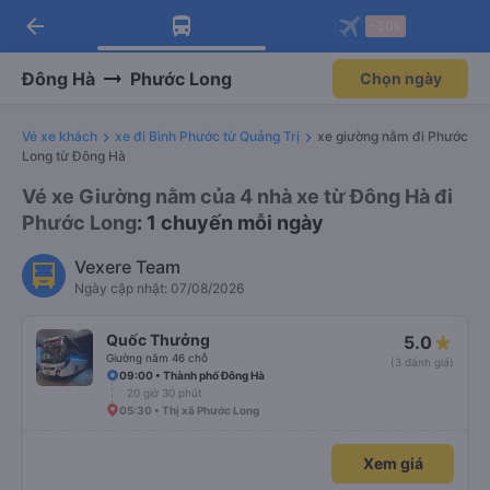
arrow_back
Tải app Vexere ngay!
Tải app Vexere
-30k
Mở app
Mở app
Nhận ưu đãi thành viên độc
-30k/ghế khi đặt vé máy bay qua
quyền
app
Đông Hà
Phước Long
Chọn ngày
Vé xe khách
xe đi Bình Phước từ Quảng Trị
xe giường nằm đi Phước
Long từ Đông Hà
Vé xe Giường nằm của 4 nhà xe từ Đông Hà đi
Phước Long
: 1 chuyến mỗi ngày
Vexere Team
Ngày cập nhật: 07/08/2026
Quốc Thưởng
5.0
Giường nằm 46 chỗ
(3 đánh giá)
09:00 • Thành phố Đông Hà
20 giờ 30 phút
05:30 • Thị xã Phước Long
Xem giá