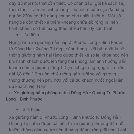
đầy đủ mọi nội thất cần thiết. Có chăn đắp, gối kê sạch sẽ,
thơm tho, Tivi màn hình phẳng siêu nét, ổ cắm sạc đa năng
nguồn 220v có thể dùng chung cho nhiều thiết bị. Một số
hãng xe còn thiết kế thêm khoang chứa đồ rộng rãi nên
hành khách có thể mang theo nhiều hành lý cần thiết.
Ưu điểm
Ngoại hình xe giường nằm vip đi Phước Long - Bình Phước
từ Đông Hà - Quảng Trị đẹp, sáng bóng. Nổi bật nhất là hệ
thống giường nằm hai tầng được thiết kế so le, khoa học nên
khi hành khách bước lên tầng hai không làm ảnh hưởng đến
khách nằm ở giường tầng 1.Diện tích giường rộng rãi: chiều
dài 1,8 đến 1,9m còn chiều rộng gấp rưỡi so với giường
thông thường nên phù hợp với cả du khách nước ngoài lẫn
du khách Việt Nam.
c. Xe giường nằm phòng cabin Đông Hà - Quảng Trị Phước
Long - Bình Phước
Giới thiệu
Xe giường nằm đi Phước Long - Bình Phước từ Đông Hà -
Quảng Trị cabin được cải tiến từ xe giường thường 44 chỗ
khiến không gian xe trở nên thoáng đãng, rộng rãi hơn. Loại