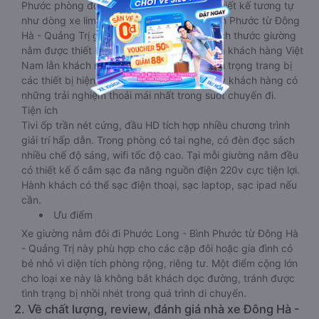
Phước phòng đôi limousine là dòng xe có thiết kế tương tự
như dòng xe limousine đi Phước Long - Bình Phước từ Đông
Hà - Quảng Trị giường phòng. Tuy nhiên kích thước giường
nằm được thiết kế rộng hơn, phù hợp với cả khách hàng Việt
Nam lẫn khách nước ngoài. Nhà xe vẫn chú trọng trang bị
các thiết bị hiện đại nhằm đảm bảo cho quý khách hàng có
những trải nghiệm thoải mái nhất trong suốt chuyến đi.
Tiện ích
Tivi ốp trần nét cứng, đầu HD tích hợp nhiều chương trình
giải trí hấp dẫn. Trong phòng có tai nghe, có đèn đọc sách
nhiều chế độ sáng, wifi tốc độ cao. Tại mỗi giường nằm đều
có thiết kế ổ cắm sạc đa năng nguồn điện 220v cực tiện lợi.
Hành khách có thể sạc điện thoại, sạc laptop, sạc ipad nếu
cần.
Ưu điểm
Xe giường nằm đôi đi Phước Long - Bình Phước từ Đông Hà
- Quảng Trị này phù hợp cho các cặp đôi hoặc gia đình có
bé nhỏ vì diện tích phòng rộng, riêng tư. Một điểm cộng lớn
cho loại xe này là không bắt khách dọc đường, tránh được
tình trạng bị nhồi nhét trong quá trình di chuyển.
2. Về chất lượng, review, đánh giá nhà xe Đông Hà -