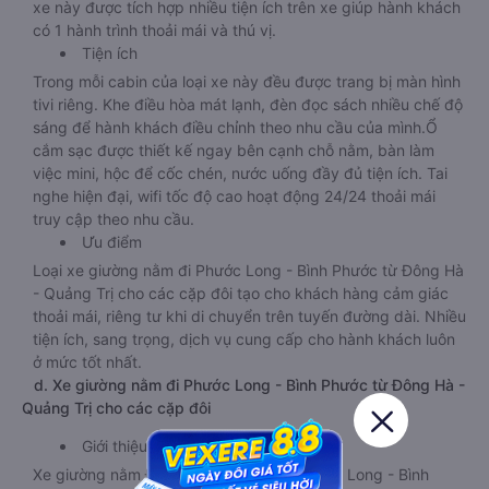
xe này được tích hợp nhiều tiện ích trên xe giúp hành khách
có 1 hành trình thoải mái và thú vị.
Tiện ích
Trong mỗi cabin của loại xe này đều được trang bị màn hình
tivi riêng. Khe điều hòa mát lạnh, đèn đọc sách nhiều chế độ
sáng để hành khách điều chỉnh theo nhu cầu của mình.Ổ
cắm sạc được thiết kế ngay bên cạnh chỗ nằm, bàn làm
việc mini, hộc để cốc chén, nước uống đầy đủ tiện ích. Tai
nghe hiện đại, wifi tốc độ cao hoạt động 24/24 thoải mái
truy cập theo nhu cầu.
Ưu điểm
Loại xe giường nằm đi Phước Long - Bình Phước từ Đông Hà
- Quảng Trị cho các cặp đôi tạo cho khách hàng cảm giác
thoải mái, riêng tư khi di chuyển trên tuyến đường dài. Nhiều
tiện ích, sang trọng, dịch vụ cung cấp cho hành khách luôn
ở mức tốt nhất.
d. Xe giường nằm đi Phước Long - Bình Phước từ Đông Hà -
Quảng Trị cho các cặp đôi
Giới thiệu
Xe giường nằm Đông Hà - Quảng Trị Phước Long - Bình