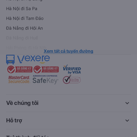
Hà Nội đi Sa Pa
Hà Nội đi Tam Đảo
Đà Nẵng đi Hội An
Đà Nẵng đi Huế
Hải Phòng đi Hà Nội
Xem tất cả tuyến đường
keyboard_arrow_down
Về chúng tôi
keyboard_arrow_down
Hỗ trợ