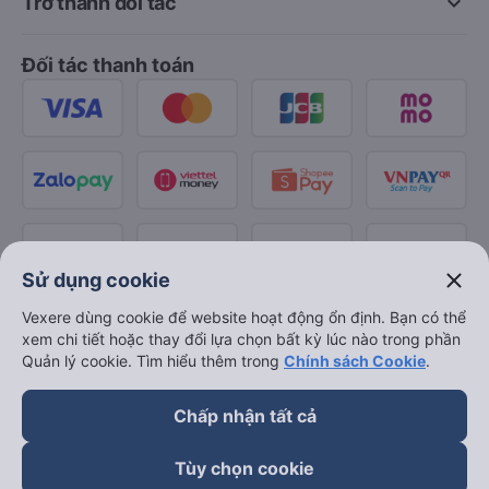
keyboard_arrow_down
Trở thành đối tác
Đối tác thanh toán
close
Sử dụng cookie
Vexere dùng cookie để website hoạt động ổn định. Bạn có thể
xem chi tiết hoặc thay đổi lựa chọn bất kỳ lúc nào trong phần
Quản lý cookie. Tìm hiểu thêm trong
Chính sách Cookie
.
Chấp nhận tất cả
Tùy chọn cookie