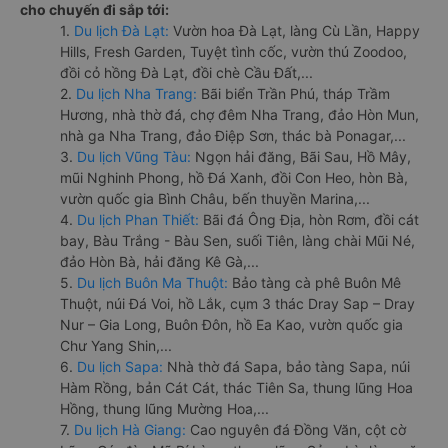
cho chuyến đi sắp tới:
1.
Du lịch Đà Lạt:
Vườn hoa Đà Lạt, làng Cù Lần, Happy
Hills, Fresh Garden, Tuyệt tình cốc, vườn thú Zoodoo,
đồi cỏ hồng Đà Lạt, đồi chè Cầu Đất,...
2.
Du lịch Nha Trang:
Bãi biển Trần Phú, tháp Trầm
Hương, nhà thờ đá, chợ đêm Nha Trang, đảo Hòn Mun,
nhà ga Nha Trang, đảo Điệp Sơn, thác bà Ponagar,...
3.
Du lịch Vũng Tàu:
Ngọn hải đăng, Bãi Sau, Hồ Mây,
mũi Nghinh Phong, hồ Đá Xanh, đồi Con Heo, hòn Bà,
vườn quốc gia Bình Châu, bến thuyền Marina,...
4.
Du lịch Phan Thiết:
Bãi đá Ông Địa, hòn Rơm, đồi cát
bay, Bàu Trắng - Bàu Sen, suối Tiên, làng chài Mũi Né,
đảo Hòn Bà, hải đăng Kê Gà,...
5.
Du lịch Buôn Ma Thuột:
Bảo tàng cà phê Buôn Mê
Thuột, núi Đá Voi, hồ Lắk, cụm 3 thác Dray Sap – Dray
Nur – Gia Long, Buôn Đôn, hồ Ea Kao, vườn quốc gia
Chư Yang Shin,...
6.
Du lịch Sapa:
Nhà thờ đá Sapa, bảo tàng Sapa, núi
Hàm Rồng, bản Cát Cát, thác Tiên Sa, thung lũng Hoa
Hồng, thung lũng Mường Hoa,...
7.
Du lịch Hà Giang:
Cao nguyên đá Đồng Văn, cột cờ