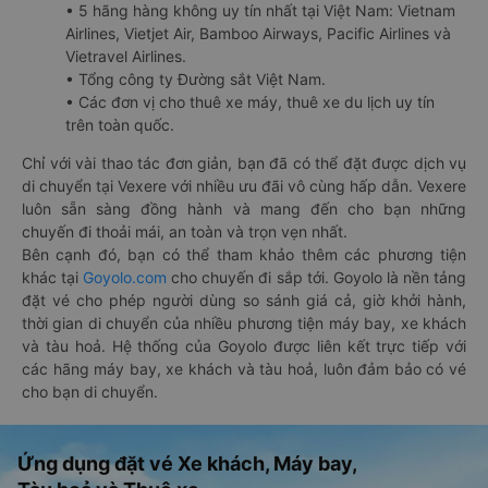
• 5 hãng hàng không uy tín nhất tại Việt Nam: Vietnam
Airlines, Vietjet Air, Bamboo Airways, Pacific Airlines và
Vietravel Airlines.
• Tổng công ty Đường sắt Việt Nam.
• Các đơn vị cho thuê xe máy, thuê xe du lịch uy tín
trên toàn quốc.
Chỉ với vài thao tác đơn giản, bạn đã có thể đặt được dịch vụ
di chuyển tại Vexere với nhiều ưu đãi vô cùng hấp dẫn. Vexere
luôn sẵn sàng đồng hành và mang đến cho bạn những
chuyến đi thoải mái, an toàn và trọn vẹn nhất.
Bên cạnh đó, bạn có thể tham khảo thêm các phương tiện
khác tại
Goyolo.com
cho chuyến đi sắp tới. Goyolo là nền tảng
đặt vé cho phép người dùng so sánh giá cả, giờ khởi hành,
thời gian di chuyển của nhiều phương tiện máy bay, xe khách
và tàu hoả. Hệ thống của Goyolo được liên kết trực tiếp với
các hãng máy bay, xe khách và tàu hoả, luôn đảm bảo có vé
cho bạn di chuyển.
Ứng dụng đặt vé Xe khách, Máy bay,