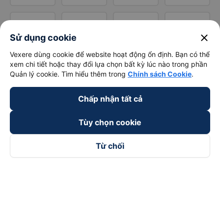
close
Sử dụng cookie
Vexere dùng cookie để website hoạt động ổn định. Bạn có thể
xem chi tiết hoặc thay đổi lựa chọn bất kỳ lúc nào trong phần
Quản lý cookie. Tìm hiểu thêm trong
Chính sách Cookie
.
Chấp nhận tất cả
Tùy chọn cookie
Từ chối
Theo dõi chúng tôi trên
Facebook
Tiktok
Youtube
Công ty TNHH Thương Mại Dịch Vụ Vexere