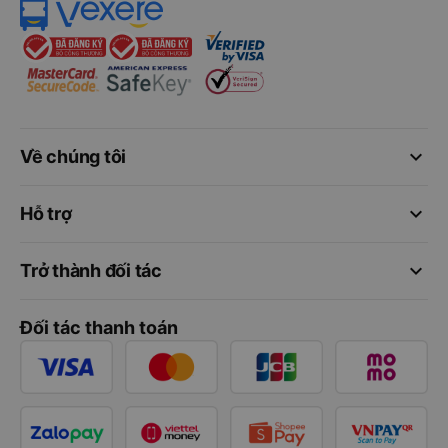
keyboard_arrow_down
Về chúng tôi
keyboard_arrow_down
Hỗ trợ
keyboard_arrow_down
Trở thành đối tác
Đối tác thanh toán