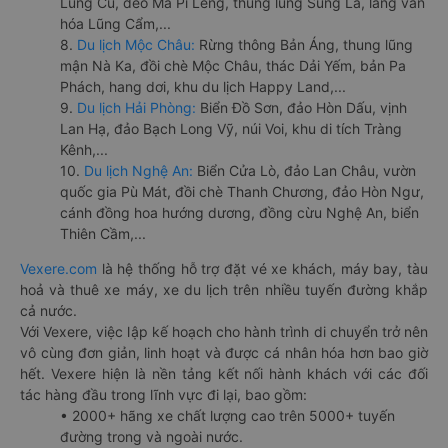
Lũng Cú, đèo Mã Pí Lèng, thung lũng Sủng Là, làng văn
hóa Lũng Cẩm,...
8.
Du lịch Mộc Châu:
Rừng thông Bản Áng, thung lũng
mận Nà Ka, đồi chè Mộc Châu, thác Dải Yếm, bản Pa
Phách, hang dơi, khu du lịch Happy Land,...
9.
Du lịch Hải Phòng:
Biển Đồ Sơn, đảo Hòn Dấu, vịnh
Lan Hạ, đảo Bạch Long Vỹ, núi Voi, khu di tích Tràng
Kênh,...
10.
Du lịch Nghệ An:
Biển Cửa Lò, đảo Lan Châu, vườn
quốc gia Pù Mát, đồi chè Thanh Chương, đảo Hòn Ngư,
cánh đồng hoa hướng dương, đồng cừu Nghệ An, biển
Thiên Cầm,...
Vexere.com
là hệ thống hỗ trợ đặt vé xe khách, máy bay, tàu
hoả và thuê xe máy, xe du lịch trên nhiều tuyến đường khắp
cả nước.
Với Vexere, việc lập kế hoạch cho hành trình di chuyển trở nên
vô cùng đơn giản, linh hoạt và được cá nhân hóa hơn bao giờ
hết. Vexere hiện là nền tảng kết nối hành khách với các đối
tác hàng đầu trong lĩnh vực đi lại, bao gồm:
• 2000+ hãng xe chất lượng cao trên 5000+ tuyến
đường trong và ngoài nước.