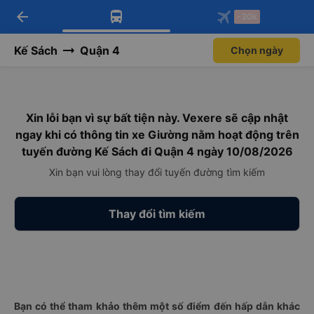
arrow_back
Tải app Vexere ngay!
Tải app Vexere
-30k
Mở app
Mở app
Nhận ưu đãi thành viên độc
-30k/ghế khi đặt vé máy bay qua
quyền
app
Kế Sách
Quận 4
Chọn ngày
Xin lỗi bạn vì sự bất tiện này. Vexere sẽ cập nhật
ngay khi có thông tin xe Giường nằm hoạt động trên
tuyến đường Kế Sách đi Quận 4 ngày 10/08/2026
Xin bạn vui lòng thay đổi tuyến đường tìm kiếm
Thay đổi tìm kiếm
Bạn có thể tham khảo thêm một số điểm đến hấp dẫn khác