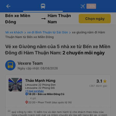
arrow_back
Tải app Vexere ngay!
Tải app Vexere
-30k
Mở app
Mở app
Nhận ưu đãi thành viên độc
-30k/ghế khi đặt vé máy bay qua
quyền
app
Bến xe Miền
Hàm Thuận
Chọn ngày
Đông
Nam
Vé xe khách
xe đi Bình Thuận từ Sài Gòn
xe giường nằm đi Hàm
Thuận Nam từ Bến xe Miền Đông
Vé xe Giường nằm của 5 nhà xe từ Bến xe Miền
Đông đi Hàm Thuận Nam
: 2 chuyến mỗi ngày
Vexere Team
Ngày cập nhật: 08/08/2026
Thảo Mạnh Hùng
3.1
Limousine 22 Phòng Đơn
(367 đánh giá)
Limousine 22 Phòng Đôi
+1 loại xe khác
18:20 • Bến xe Miền Đông Cũ
4 giờ
22:20 • Phan Thiết (dọc quốc lộ 1A)
quý công ty nên: 1) kiểm tra và dán tem hành lý cho khách theo màu của
từng chuyến tránh mất mát và nhầm chuyến khi tập kết hàng lên xe. vì mình