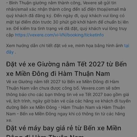
- Bình Thuận giường nằm thành công, Vexere sẽ gửi tin
nhắn/email xác nhận thành công đến số điện thoại/email mà
quý khách đã đăng ký. Đến ngày đi, quý khách vui lòng có
mặt tại điểm đón trước 30 phút giờ khởi hành để chuẩn bị lên
xe. Để kiểm tra tình trạng vé đã đặt, quý khách vui lòng truy
cập
https://vexere.com/vi-VN/booking/ticketinfo
Xem hướng dẫn chi tiết đặt vé xe, minh họa bằng hình ảnh
tại
đây
.
Đặt vé xe Giường nằm Tết 2027 từ Bến
xe Miền Đông đi Hàm Thuận Nam
Vé xe Giường nằm tết 2027 từ Bến xe Miền Đông đi Hàm
Thuận Nam vẫn chưa được công bố. Vexere.com sẽ sớm
thông báo cho các bạn thông tin vé xe Tết 2027 bao gồm giá
vé, lịch trình, ngày giờ bán vé của các hãng xe khách đi tuyến
đường Bến xe Miền Đông - Hàm Thuận Nam và Hàm Thuận
Nam - Bến xe Miền Đông ngay khi có thông tin từ các hãng
xe.
Đặt vé máy bay giá rẻ từ Bến xe Miền