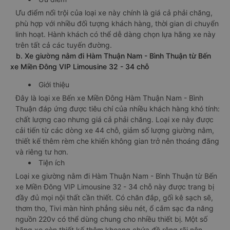
Ưu điểm nổi trội của loại xe này chính là giá cả phải chăng,
phù hợp với nhiều đối tượng khách hàng, thời gian di chuyển
linh hoạt. Hành khách có thể dễ dàng chọn lựa hãng xe này
trên tất cả các tuyến đường.
b. Xe giường nằm đi Hàm Thuận Nam - Bình Thuận từ Bến
xe Miền Đông VIP Limousine 32 - 34 chỗ
Giới thiệu
Đây là loại xe Bến xe Miền Đông Hàm Thuận Nam - Bình
Thuận đáp ứng được tiêu chí của nhiều khách hàng khó tính:
chất lượng cao nhưng giá cả phải chăng. Loại xe này được
cải tiến từ các dòng xe 44 chỗ, giảm số lượng giường nằm,
thiết kế thêm rèm che khiến không gian trở nên thoáng đãng
và riêng tư hơn.
Tiện ích
Loại xe giường nằm đi Hàm Thuận Nam - Bình Thuận từ Bến
xe Miền Đông VIP Limousine 32 - 34 chỗ này được trang bị
đầy đủ mọi nội thất cần thiết. Có chăn đắp, gối kê sạch sẽ,
thơm tho, Tivi màn hình phẳng siêu nét, ổ cắm sạc đa năng
nguồn 220v có thể dùng chung cho nhiều thiết bị. Một số
hãng xe còn thiết kế thêm khoang chứa đồ rộng rãi nên