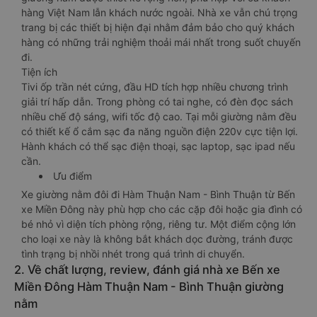
hàng Việt Nam lẫn khách nước ngoài. Nhà xe vẫn chú trọng
trang bị các thiết bị hiện đại nhằm đảm bảo cho quý khách
hàng có những trải nghiệm thoải mái nhất trong suốt chuyến
đi.
Tiện ích
Tivi ốp trần nét cứng, đầu HD tích hợp nhiều chương trình
giải trí hấp dẫn. Trong phòng có tai nghe, có đèn đọc sách
nhiều chế độ sáng, wifi tốc độ cao. Tại mỗi giường nằm đều
có thiết kế ổ cắm sạc đa năng nguồn điện 220v cực tiện lợi.
Hành khách có thể sạc điện thoại, sạc laptop, sạc ipad nếu
cần.
Ưu điểm
Xe giường nằm đôi đi Hàm Thuận Nam - Bình Thuận từ Bến
xe Miền Đông này phù hợp cho các cặp đôi hoặc gia đình có
bé nhỏ vì diện tích phòng rộng, riêng tư. Một điểm cộng lớn
cho loại xe này là không bắt khách dọc đường, tránh được
tình trạng bị nhồi nhét trong quá trình di chuyển.
2. Về chất lượng, review, đánh giá nhà xe Bến xe
Miền Đông Hàm Thuận Nam - Bình Thuận giường
nằm