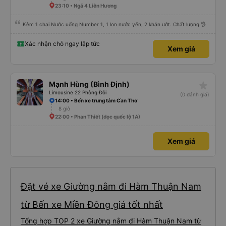
dừng xe thường xuyên theo lịch trình, đặc biệt là vì tôi dự định sẽ đi tuyến
23:10 • Ngã 4 Liên Hương
đường này một lần nữa vào tuần tới.
Kèm 1 chai Nước uống Number 1, 1 lon nước yến, 2 khăn ướt. Chất lượng 👌
Xác nhận chỗ ngay lập tức
Xem giá
star_rate
Mạnh Hùng (Bình Định)
Limousine 22 Phòng Đôi
(0 đánh giá)
14:00 • Bến xe trung tâm Cần Thơ
8 giờ
22:00 • Phan Thiết (dọc quốc lộ 1A)
Xem giá
Đặt vé xe Giường nằm đi Hàm Thuận Nam
từ Bến xe Miền Đông giá tốt nhất
Tổng hợp TOP 2 xe Giường nằm đi Hàm Thuận Nam từ