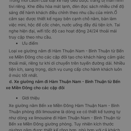
Trong mỗi cabin của loại xe này đều được trang bị màn hình
tivi riêng. Khe điều hòa mát lạnh, đèn đọc sách nhiều chế độ
sáng để hành khách điều chỉnh theo nhu cầu của mình.Ổ
cắm sạc được thiết kế ngay bên cạnh chỗ nằm, bàn làm
việc mini, hộc để cốc chén, nước uống đầy đủ tiện ích. Tai
nghe hiện đại, wifi tốc độ cao hoạt động 24/24 thoải mái
truy cập theo nhu cầu.
Ưu điểm
Loại xe giường nằm đi Hàm Thuận Nam - Bình Thuận từ Bến
xe Miền Đông cho các cặp đôi tạo cho khách hàng cảm giác
thoải mái, riêng tư khi di chuyển trên tuyến đường dài. Nhiều
tiện ích, sang trọng, dịch vụ cung cấp cho hành khách luôn
ở mức tốt nhất.
d. Xe giường nằm đi Hàm Thuận Nam - Bình Thuận từ Bến
xe Miền Đông cho các cặp đôi
Giới thiệu
Xe giường nằm Bến xe Miền Đông Hàm Thuận Nam - Bình
Thuận phòng đôi limousine là dòng xe có thiết kế tương tự
như dòng xe limousine đi Hàm Thuận Nam - Bình Thuận từ
Bến xe Miền Đông giường phòng. Tuy nhiên kích thước
giường nằm được thiết kế rộng hơn, phù hợp với cả khách