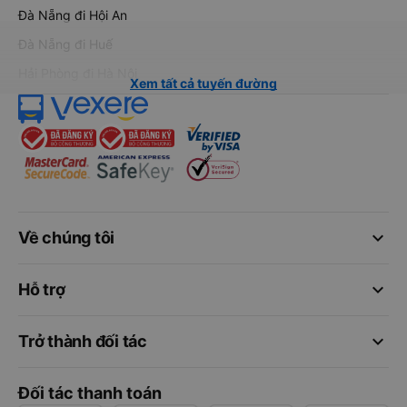
Đà Nẵng đi Hội An
Đà Nẵng đi Huế
Hải Phòng đi Hà Nội
Xem tất cả tuyến đường
keyboard_arrow_down
Về chúng tôi
keyboard_arrow_down
Hỗ trợ
keyboard_arrow_down
Trở thành đối tác
Đối tác thanh toán