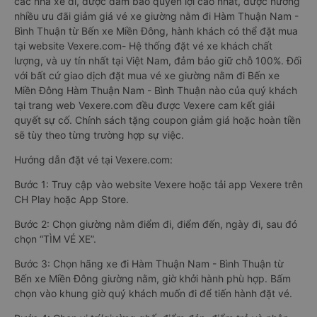
các nhà xe đi, được đảm bảo quyền lợi cao nhất, được hưởng
nhiều ưu đãi giảm giá vé xe giường nằm đi Hàm Thuận Nam -
Bình Thuận từ Bến xe Miền Đông, hành khách có thể đặt mua
tại website Vexere.com- Hệ thống đặt vé xe khách chất
lượng, và uy tín nhất tại Việt Nam, đảm bảo giữ chỗ 100%. Đối
với bất cứ giao dịch đặt mua vé xe giường nằm đi Bến xe
Miền Đông Hàm Thuận Nam - Bình Thuận nào của quý khách
tại trang web Vexere.com đều được Vexere cam kết giải
quyết sự cố. Chính sách tặng coupon giảm giá hoặc hoàn tiền
sẽ tùy theo từng trường hợp sự việc.
Hướng dẫn đặt vé tại Vexere.com:
Bước 1: Truy cập vào website Vexere hoặc tải app Vexere trên
CH Play hoặc App Store.
Bước 2: Chọn giường nằm điểm đi, điểm đến, ngày đi, sau đó
chọn “TÌM VÉ XE”.
Bước 3: Chọn hãng xe đi Hàm Thuận Nam - Bình Thuận từ
Bến xe Miền Đông giường nằm, giờ khởi hành phù hợp. Bấm
chọn vào khung giờ quý khách muốn đi để tiến hành đặt vé.