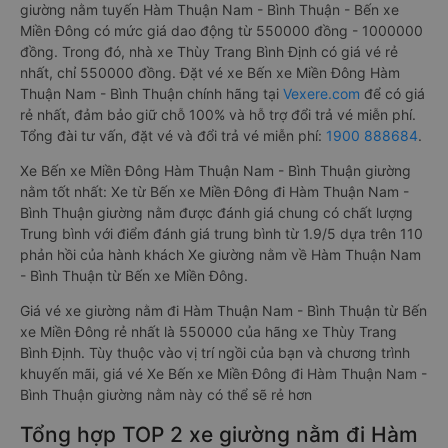
giường nằm tuyến Hàm Thuận Nam - Bình Thuận - Bến xe
Miền Đông có mức giá dao động từ 550000 đồng - 1000000
đồng. Trong đó, nhà xe Thùy Trang Bình Định có giá vé rẻ
nhất, chỉ 550000 đồng. Đặt vé xe Bến xe Miền Đông Hàm
Thuận Nam - Bình Thuận chính hãng tại
Vexere.com
để có giá
rẻ nhất, đảm bảo giữ chỗ 100% và hỗ trợ đổi trả vé miễn phí.
Tổng đài tư vấn, đặt vé và đổi trả vé miễn phí:
1900 888684
.
Xe Bến xe Miền Đông Hàm Thuận Nam - Bình Thuận giường
nằm tốt nhất: Xe từ Bến xe Miền Đông đi Hàm Thuận Nam -
Bình Thuận giường nằm được đánh giá chung có chất lượng
Trung bình với điểm đánh giá trung bình từ 1.9/5 dựa trên 110
phản hồi của hành khách Xe giường nằm về Hàm Thuận Nam
- Bình Thuận từ Bến xe Miền Đông.
Giá vé xe giường nằm đi Hàm Thuận Nam - Bình Thuận từ Bến
xe Miền Đông rẻ nhất là 550000 của hãng xe Thùy Trang
Bình Định. Tùy thuộc vào vị trí ngồi của bạn và chương trình
khuyến mãi, giá vé Xe Bến xe Miền Đông đi Hàm Thuận Nam -
Bình Thuận giường nằm này có thể sẽ rẻ hơn
Tổng hợp TOP 2 xe giường nằm đi Hàm