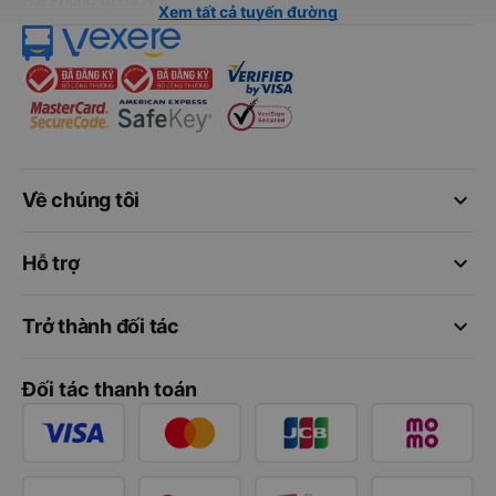
Xem tất cả tuyến đường
keyboard_arrow_down
Về chúng tôi
keyboard_arrow_down
Hỗ trợ
keyboard_arrow_down
Trở thành đối tác
Đối tác thanh toán