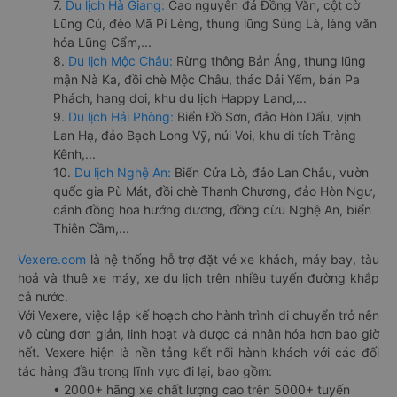
7.
Du lịch Hà Giang:
Cao nguyên đá Đồng Văn, cột cờ
Lũng Cú, đèo Mã Pí Lèng, thung lũng Sủng Là, làng văn
hóa Lũng Cẩm,...
8.
Du lịch Mộc Châu:
Rừng thông Bản Áng, thung lũng
mận Nà Ka, đồi chè Mộc Châu, thác Dải Yếm, bản Pa
Phách, hang dơi, khu du lịch Happy Land,...
9.
Du lịch Hải Phòng:
Biển Đồ Sơn, đảo Hòn Dấu, vịnh
Lan Hạ, đảo Bạch Long Vỹ, núi Voi, khu di tích Tràng
Kênh,...
10.
Du lịch Nghệ An:
Biển Cửa Lò, đảo Lan Châu, vườn
quốc gia Pù Mát, đồi chè Thanh Chương, đảo Hòn Ngư,
cánh đồng hoa hướng dương, đồng cừu Nghệ An, biển
Thiên Cầm,...
Vexere.com
là hệ thống hỗ trợ đặt vé xe khách, máy bay, tàu
hoả và thuê xe máy, xe du lịch trên nhiều tuyến đường khắp
cả nước.
Với Vexere, việc lập kế hoạch cho hành trình di chuyển trở nên
vô cùng đơn giản, linh hoạt và được cá nhân hóa hơn bao giờ
hết. Vexere hiện là nền tảng kết nối hành khách với các đối
tác hàng đầu trong lĩnh vực đi lại, bao gồm:
• 2000+ hãng xe chất lượng cao trên 5000+ tuyến