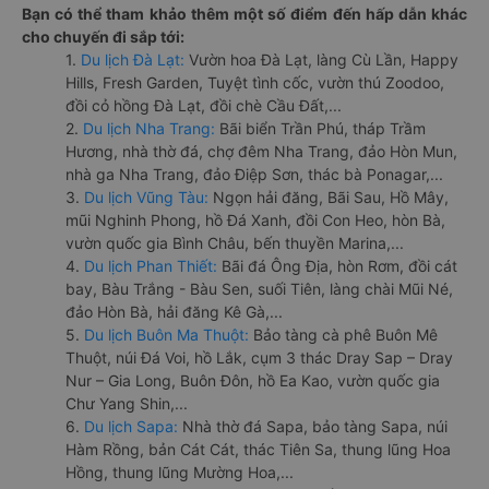
Bạn có thể tham khảo thêm một số điểm đến hấp dẫn khác
cho chuyến đi sắp tới:
1.
Du lịch Đà Lạt:
Vườn hoa Đà Lạt, làng Cù Lần, Happy
Hills, Fresh Garden, Tuyệt tình cốc, vườn thú Zoodoo,
đồi cỏ hồng Đà Lạt, đồi chè Cầu Đất,...
2.
Du lịch Nha Trang:
Bãi biển Trần Phú, tháp Trầm
Hương, nhà thờ đá, chợ đêm Nha Trang, đảo Hòn Mun,
nhà ga Nha Trang, đảo Điệp Sơn, thác bà Ponagar,...
3.
Du lịch Vũng Tàu:
Ngọn hải đăng, Bãi Sau, Hồ Mây,
mũi Nghinh Phong, hồ Đá Xanh, đồi Con Heo, hòn Bà,
vườn quốc gia Bình Châu, bến thuyền Marina,...
4.
Du lịch Phan Thiết:
Bãi đá Ông Địa, hòn Rơm, đồi cát
bay, Bàu Trắng - Bàu Sen, suối Tiên, làng chài Mũi Né,
đảo Hòn Bà, hải đăng Kê Gà,...
5.
Du lịch Buôn Ma Thuột:
Bảo tàng cà phê Buôn Mê
Thuột, núi Đá Voi, hồ Lắk, cụm 3 thác Dray Sap – Dray
Nur – Gia Long, Buôn Đôn, hồ Ea Kao, vườn quốc gia
Chư Yang Shin,...
6.
Du lịch Sapa:
Nhà thờ đá Sapa, bảo tàng Sapa, núi
Hàm Rồng, bản Cát Cát, thác Tiên Sa, thung lũng Hoa
Hồng, thung lũng Mường Hoa,...