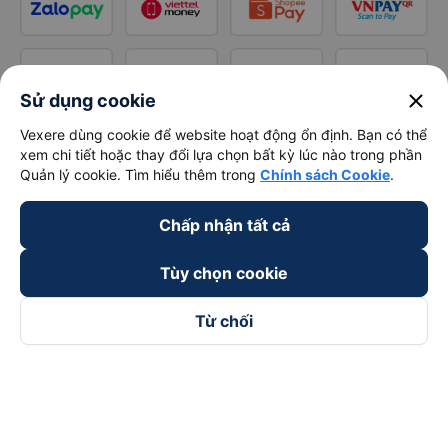
close
Sử dụng cookie
Vexere dùng cookie để website hoạt động ổn định. Bạn có thể
xem chi tiết hoặc thay đổi lựa chọn bất kỳ lúc nào trong phần
Quản lý cookie. Tìm hiểu thêm trong
Chính sách Cookie
.
Chấp nhận tất cả
Tùy chọn cookie
Từ chối
Theo dõi chúng tôi trên
Facebook
Tiktok
Youtube
Công ty TNHH Thương Mại Dịch Vụ Vexere