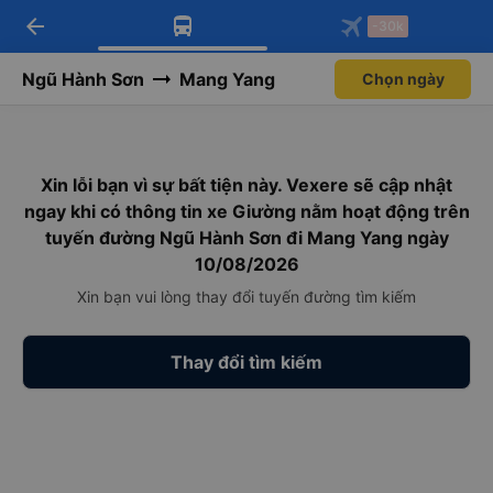
arrow_back
Tải app Vexere ngay!
Tải app Vexere
-30k
Mở app
Mở app
Nhận ưu đãi thành viên độc
-30k/ghế khi đặt vé máy bay qua
quyền
app
Ngũ Hành Sơn
Mang Yang
Chọn ngày
Xin lỗi bạn vì sự bất tiện này. Vexere sẽ cập nhật
ngay khi có thông tin xe Giường nằm hoạt động trên
tuyến đường Ngũ Hành Sơn đi Mang Yang ngày
10/08/2026
Xin bạn vui lòng thay đổi tuyến đường tìm kiếm
Thay đổi tìm kiếm