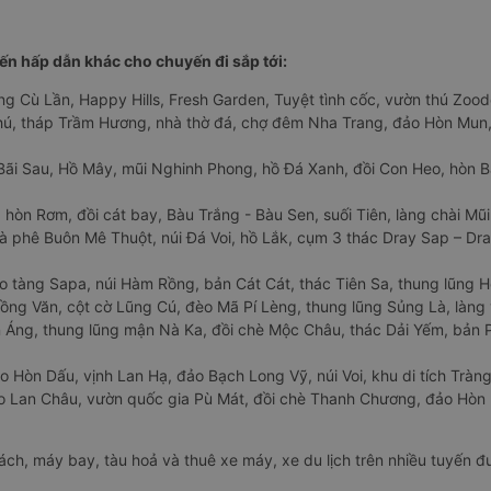
n hấp dẫn khác cho chuyến đi sắp tới:
ng Cù Lần, Happy Hills, Fresh Garden, Tuyệt tình cốc, vườn thú Zoodo
Phú, tháp Trầm Hương, nhà thờ đá, chợ đêm Nha Trang, đảo Hòn Mun,
Bãi Sau, Hồ Mây, mũi Nghinh Phong, hồ Đá Xanh, đồi Con Heo, hòn B
 hòn Rơm, đồi cát bay, Bàu Trắng - Bàu Sen, suối Tiên, làng chài Mũi
à phê Buôn Mê Thuột, núi Đá Voi, hồ Lắk, cụm 3 thác Dray Sap – Dra
o tàng Sapa, núi Hàm Rồng, bản Cát Cát, thác Tiên Sa, thung lũng 
ng Văn, cột cờ Lũng Cú, đèo Mã Pí Lèng, thung lũng Sủng Là, làng 
Áng, thung lũng mận Nà Ka, đồi chè Mộc Châu, thác Dải Yếm, bản P
o Hòn Dấu, vịnh Lan Hạ, đảo Bạch Long Vỹ, núi Voi, khu di tích Tràng
ảo Lan Châu, vườn quốc gia Pù Mát, đồi chè Thanh Chương, đảo Hò
hách, máy bay, tàu hoả và thuê xe máy, xe du lịch trên nhiều tuyến 