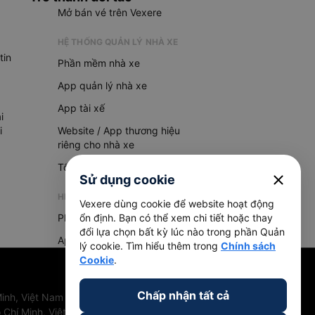
Mở bán vé trên Vexere
HỆ THỐNG QUẢN LÝ NHÀ XE
tin
Phần mềm nhà xe
App quản lý nhà xe
App tài xế
i
i
Website / App thương hiệu
riêng cho nhà xe
Tổng đài AI
close
Sử dụng cookie
HỆ THỐNG QUẢN LÝ HÀNG HOÁ
Vexere dùng cookie để website hoạt động
Phần mềm quản lý hàng hoá
ổn định. Bạn có thể xem chi tiết hoặc thay
đổi lựa chọn bất kỳ lúc nào trong phần Quản
App quản lý hàng hoá
lý cookie. Tìm hiểu thêm trong
Chính sách
Cookie
.
Chấp nhận tất cả
inh, Việt Nam
 Chí Minh, Việt Nam