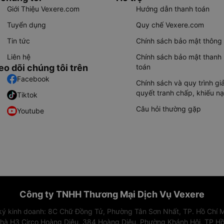
Giới Thiệu Vexere.com
Hướng dẫn thanh toán
Tuyển dụng
Quy chế Vexere.com
Tin tức
Chính sách bảo mật thông 
Liên hệ
Chính sách bảo mật thanh
eo dõi chúng tôi trên
toán
Facebook
Chính sách và quy trình giả
quyết tranh chấp, khiếu nạ
Tiktok
Câu hỏi thường gặp
Youtube
Công ty TNHH Thương Mại Dịch Vụ Vexere
 ký kinh doanh: 8C Chữ Đồng Tử, Phường Tân Sơn Nhất, TP. Hồ Chí M
nhà H3 Circo Hoàng Diệu, 384 Hoàng Diệu, Phường Khánh Hội, TP Hồ