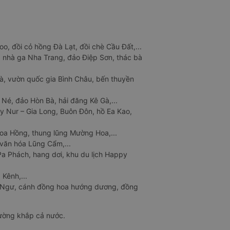
o, đồi cỏ hồng Đà Lạt, đồi chè Cầu Đất,...
 nhà ga Nha Trang, đảo Điệp Sơn, thác bà
à, vườn quốc gia Bình Châu, bến thuyền
 Né, đảo Hòn Bà, hải đăng Kê Gà,...
y Nur – Gia Long, Buôn Đôn, hồ Ea Kao,
Hoa Hồng, thung lũng Mường Hoa,...
văn hóa Lũng Cẩm,...
a Phách, hang dơi, khu du lịch Happy
 Kênh,...
n Ngư, cánh đồng hoa hướng dương, đồng
đường khắp cả nước.