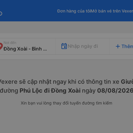
Đơn hàng của tôi
Mở bán vé trên Vexe
fo
Nơi đến
add
Nhập ngày đi
Thêm
. Vexere sẽ cập nhật ngay khi có thông tin xe
Giư
đường
Phú Lộc đi Đồng Xoài
ngày
08/08/202
Xin bạn vui lòng thay đổi tuyến đường tìm kiếm