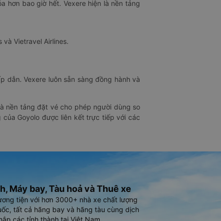
óa hơn bao giờ hết. Vexere hiện là nền tảng
 và Vietravel Airlines.
hấp dẫn. Vexere luôn sẵn sàng đồng hành và
 là nền tảng đặt vé cho phép người dùng so
 của Goyolo được liên kết trực tiếp với các
h, Máy bay, Tàu hoả và Thuê xe
ương tiện với hơn 3000+ nhà xe chất lượng
ốc, tất cả hãng bay và hãng tàu cùng dịch
hắp các tỉnh thành tại Việt Nam.