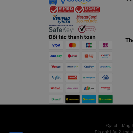
Đối tác thanh toán
Th
Địa chỉ đăng
Địa chỉ
:
Lầu 2, toà 