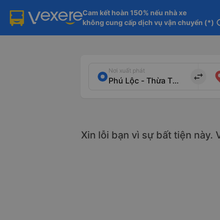
Cam kết hoàn 150% nếu nhà xe

không cung cấp dịch vụ vận chuyển (*)
in
Nơi xuất phát
import_export
Xin lỗi bạn vì sự bất tiện này