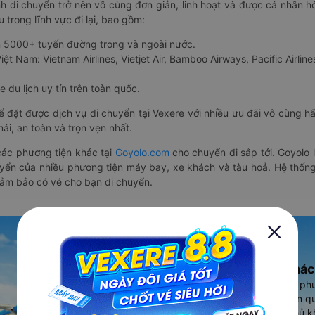
nh di chuyển trở nên vô cùng đơn giản, linh hoạt và được cá nhân h
 trong lĩnh vực đi lại, bao gồm:
n 5000+ tuyến đường trong và ngoài nước.
ệt Nam: Vietnam Airlines, Vietjet Air, Bamboo Airways, Pacific Airlines
 du lịch uy tín trên toàn quốc.
thể đặt được dịch vụ di chuyển tại Vexere với nhiều ưu đãi vô cùng 
i, an toàn và trọn vẹn nhất.
ác phương tiện khác tại
Goyolo.com
cho chuyến đi sắp tới. Goyolo
huyển của nhiều phương tiện máy bay, xe khách và tàu hoả. Hệ thống
đảm bảo có vé cho bạn di chuyển.
Ứng dụng đặt vé Xe khác
Vexere - ứng dụng đặt vé đa ph
cao, 5000+ tuyến đường toàn qu
vụ thuê xe máy, xe du lịch phủ k