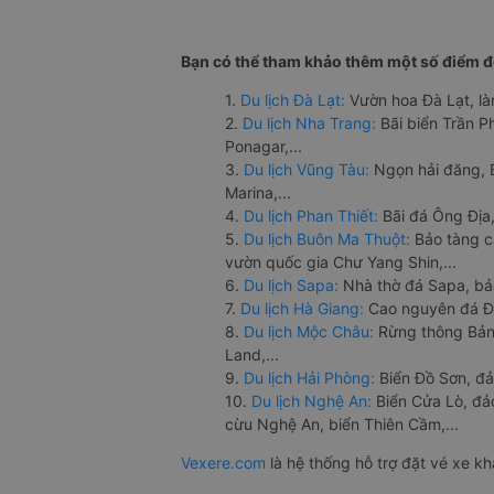
Bạn có thể tham khảo thêm một số điểm đế
1.
Du lịch Đà Lạt:
Vườn hoa Đà Lạt, là
2.
Du lịch Nha Trang:
Bãi biển Trần 
Ponagar,...
3.
Du lịch Vũng Tàu:
Ngọn hải đăng, 
Marina,...
4.
Du lịch Phan Thiết:
Bãi đá Ông Địa,
5.
Du lịch Buôn Ma Thuột:
Bảo tàng c
vườn quốc gia Chư Yang Shin,...
6.
Du lịch Sapa:
Nhà thờ đá Sapa, bả
7.
Du lịch Hà Giang:
Cao nguyên đá Đồ
8.
Du lịch Mộc Châu:
Rừng thông Bản 
Land,...
9.
Du lịch Hải Phòng:
Biển Đồ Sơn, đả
10.
Du lịch Nghệ An:
Biển Cửa Lò, đ
cừu Nghệ An, biển Thiên Cầm,...
Vexere.com
là hệ thống hỗ trợ đặt vé xe k