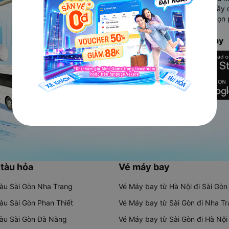
Ứng dụng hiển thị thông tin đầy 
người dùng so sánh và lựa chọn 
chóng và phù hợp nhất.
Tải ứng dụng Vexere ngay
 tàu hỏa
Vé máy bay
tàu Sài Gòn Nha Trang
Vé Máy bay từ Hà Nội đi Sài Gòn
tàu Sài Gòn Phan Thiết
Vé Máy bay từ Sài Gòn đi Nha T
tàu Sài Gòn Đà Nẵng
Vé Máy bay từ Sài Gòn đi Hà Nội