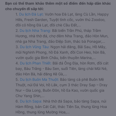
Bạn có thể tham khảo thêm một số điểm đến hấp dẫn khác
cho chuyến đi sắp tới:
1.
Du lịch Đà Lạt:
Vườn hoa Đà Lạt, làng Cù Lần, Happy
Hills, Fresh Garden, Tuyệt tình cốc, vườn thú Zoodoo,
đồi cỏ hồng Đà Lạt, đồi chè Cầu Đất,...
2.
Du lịch Nha Trang:
Bãi biển Trần Phú, tháp Trầm
Hương, nhà thờ đá, chợ đêm Nha Trang, đảo Hòn Mun,
nhà ga Nha Trang, đảo Điệp Sơn, thác bà Ponagar,...
3.
Du lịch Vũng Tàu:
Ngọn hải đăng, Bãi Sau, Hồ Mây,
mũi Nghinh Phong, hồ Đá Xanh, đồi Con Heo, hòn Bà,
vườn quốc gia Bình Châu, bến thuyền Marina,...
4.
Du lịch Phan Thiết:
Bãi đá Ông Địa, hòn Rơm, đồi cát
bay, Bàu Trắng - Bàu Sen, suối Tiên, làng chài Mũi Né,
đảo Hòn Bà, hải đăng Kê Gà,...
5.
Du lịch Buôn Ma Thuột:
Bảo tàng cà phê Buôn Mê
Thuột, núi Đá Voi, hồ Lắk, cụm 3 thác Dray Sap – Dray
Nur – Gia Long, Buôn Đôn, hồ Ea Kao, vườn quốc gia
Chư Yang Shin,...
6.
Du lịch Sapa:
Nhà thờ đá Sapa, bảo tàng Sapa, núi
Hàm Rồng, bản Cát Cát, thác Tiên Sa, thung lũng Hoa
Hồng, thung lũng Mường Hoa,...