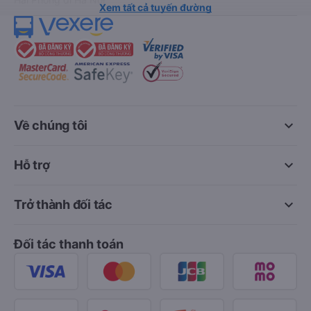
Xem tất cả tuyến đường
keyboard_arrow_down
Về chúng tôi
keyboard_arrow_down
Hỗ trợ
keyboard_arrow_down
Trở thành đối tác
Đối tác thanh toán