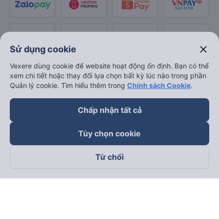
close
Sử dụng cookie
Vexere dùng cookie để website hoạt động ổn định. Bạn có thể
xem chi tiết hoặc thay đổi lựa chọn bất kỳ lúc nào trong phần
Quản lý cookie. Tìm hiểu thêm trong
Chính sách Cookie
.
Chấp nhận tất cả
Tùy chọn cookie
Từ chối
Theo dõi chúng tôi trên
Facebook
Tiktok
Youtube
Công ty TNHH Thương Mại Dịch Vụ Vexere