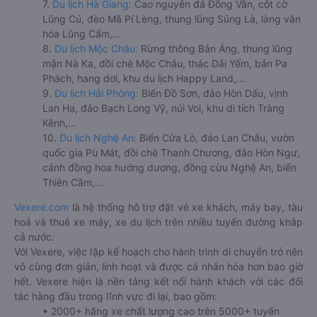
7.
Du lịch Hà Giang:
Cao nguyên đá Đồng Văn, cột cờ
Lũng Cú, đèo Mã Pí Lèng, thung lũng Sủng Là, làng văn
hóa Lũng Cẩm,...
8.
Du lịch Mộc Châu:
Rừng thông Bản Áng, thung lũng
mận Nà Ka, đồi chè Mộc Châu, thác Dải Yếm, bản Pa
Phách, hang dơi, khu du lịch Happy Land,...
9.
Du lịch Hải Phòng:
Biển Đồ Sơn, đảo Hòn Dấu, vịnh
Lan Hạ, đảo Bạch Long Vỹ, núi Voi, khu di tích Tràng
Kênh,...
10.
Du lịch Nghệ An:
Biển Cửa Lò, đảo Lan Châu, vườn
quốc gia Pù Mát, đồi chè Thanh Chương, đảo Hòn Ngư,
cánh đồng hoa hướng dương, đồng cừu Nghệ An, biển
Thiên Cầm,...
Vexere.com
là hệ thống hỗ trợ đặt vé xe khách, máy bay, tàu
hoả và thuê xe máy, xe du lịch trên nhiều tuyến đường khắp
cả nước.
Với Vexere, việc lập kế hoạch cho hành trình di chuyển trở nên
vô cùng đơn giản, linh hoạt và được cá nhân hóa hơn bao giờ
hết. Vexere hiện là nền tảng kết nối hành khách với các đối
tác hàng đầu trong lĩnh vực đi lại, bao gồm:
• 2000+ hãng xe chất lượng cao trên 5000+ tuyến