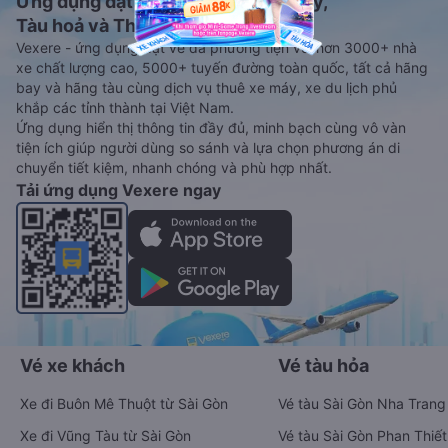
Ứng dụng đặt vé Xe khách, Máy bay,
Tàu hoả và Thuê xe
Vexere - ứng dụng đặt vé đa phương tiện với hơn 3000+ nhà
xe chất lượng cao, 5000+ tuyến đường toàn quốc, tất cả hãng
bay và hãng tàu cùng dịch vụ thuê xe máy, xe du lịch phủ
khắp các tỉnh thành tại Việt Nam.
Ứng dụng hiển thị thông tin đầy đủ, minh bạch cùng vô vàn
tiện ích giúp người dùng so sánh và lựa chọn phương án di
chuyển tiết kiệm, nhanh chóng và phù hợp nhất.
Tải ứng dụng Vexere ngay
Vé xe khách
Vé tàu hỏa
Xe đi Buôn Mê Thuột từ Sài Gòn
Vé tàu Sài Gòn Nha Trang
Xe đi Vũng Tàu từ Sài Gòn
Vé tàu Sài Gòn Phan Thiết