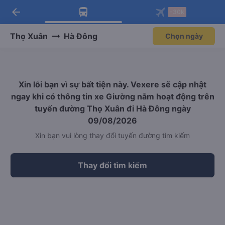
arrow_back
Tải app Vexere ngay!
Tải app Vexere
-30k
Mở app
Mở app
Nhận ưu đãi thành viên độc
-30k/ghế khi đặt vé máy bay qua
quyền
app
Thọ Xuân
Hà Đông
Chọn ngày
Xin lỗi bạn vì sự bất tiện này. Vexere sẽ cập nhật
ngay khi có thông tin xe Giường nằm hoạt động trên
tuyến đường Thọ Xuân đi Hà Đông ngày
09/08/2026
Xin bạn vui lòng thay đổi tuyến đường tìm kiếm
Thay đổi tìm kiếm