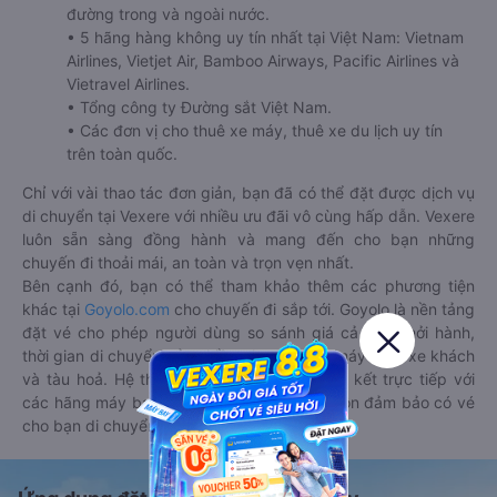
đường trong và ngoài nước.
• 5 hãng hàng không uy tín nhất tại Việt Nam: Vietnam
Airlines, Vietjet Air, Bamboo Airways, Pacific Airlines và
Vietravel Airlines.
• Tổng công ty Đường sắt Việt Nam.
• Các đơn vị cho thuê xe máy, thuê xe du lịch uy tín
trên toàn quốc.
Chỉ với vài thao tác đơn giản, bạn đã có thể đặt được dịch vụ
di chuyển tại Vexere với nhiều ưu đãi vô cùng hấp dẫn. Vexere
luôn sẵn sàng đồng hành và mang đến cho bạn những
chuyến đi thoải mái, an toàn và trọn vẹn nhất.
Bên cạnh đó, bạn có thể tham khảo thêm các phương tiện
khác tại
Goyolo.com
cho chuyến đi sắp tới. Goyolo là nền tảng
đặt vé cho phép người dùng so sánh giá cả, giờ khởi hành,
thời gian di chuyển của nhiều phương tiện máy bay, xe khách
và tàu hoả. Hệ thống của Goyolo được liên kết trực tiếp với
các hãng máy bay, xe khách và tàu hoả, luôn đảm bảo có vé
cho bạn di chuyển.