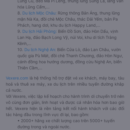
Lũng Cú, đèo Mã Pí Lèng, thung lũng Sủng Là, làng văn
hóa Lũng Cẩm,...
8.
Du lịch Mộc Châu:
Rừng thông Bản Áng, thung lũng
mận Nà Ka, đồi chè Mộc Châu, thác Dải Yếm, bản Pa
Phách, hang dơi, khu du lịch Happy Land,...
9.
Du lịch Hải Phòng:
Biển Đồ Sơn, đảo Hòn Dấu, vịnh
Lan Hạ, đảo Bạch Long Vỹ, núi Voi, khu di tích Tràng
Kênh,...
10.
Du lịch Nghệ An:
Biển Cửa Lò, đảo Lan Châu, vườn
quốc gia Pù Mát, đồi chè Thanh Chương, đảo Hòn Ngư,
cánh đồng hoa hướng dương, đồng cừu Nghệ An, biển
Thiên Cầm,...
Vexere.com
là hệ thống hỗ trợ đặt vé xe khách, máy bay, tàu
hoả và thuê xe máy, xe du lịch trên nhiều tuyến đường khắp
cả nước.
Với Vexere, việc lập kế hoạch cho hành trình di chuyển trở nên
vô cùng đơn giản, linh hoạt và được cá nhân hóa hơn bao giờ
hết. Vexere hiện là nền tảng kết nối hành khách với các đối
tác hàng đầu trong lĩnh vực đi lại, bao gồm:
• 2000+ hãng xe chất lượng cao trên 5000+ tuyến
đường trong và ngoài nước.