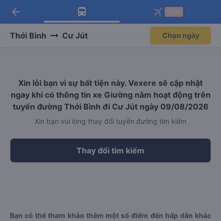
arrow_back
Tải app Vexere ngay!
Tải app Vexere
-30k
Mở app
Mở app
Nhận ưu đãi thành viên độc
-30k/ghế khi đặt vé máy bay qua
quyền
app
Thới Bình
Cư Jút
Chọn ngày
Xin lỗi bạn vì sự bất tiện này. Vexere sẽ cập nhật
ngay khi có thông tin xe Giường nằm hoạt động trên
tuyến đường Thới Bình đi Cư Jút ngày 09/08/2026
Xin bạn vui lòng thay đổi tuyến đường tìm kiếm
Thay đổi tìm kiếm
Bạn có thể tham khảo thêm một số điểm đến hấp dẫn khác