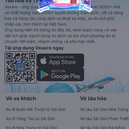
Tàu hoả và Thuê xe
Vexere - ứng dụng đặt vé đa phương tiện với hơn 3000+ nhà
xe chất lượng cao, 5000+ tuyến đường toàn quốc, tất cả hãng
bay và hãng tàu cùng dịch vụ thuê xe máy, xe du lịch phủ
khắp các tỉnh thành tại Việt Nam.
Ứng dụng hiển thị thông tin đầy đủ, minh bạch cùng vô vàn
tiện ích giúp người dùng so sánh và lựa chọn phương án di
chuyển tiết kiệm, nhanh chóng và phù hợp nhất.
Tải ứng dụng Vexere ngay
Vé xe khách
Vé tàu hỏa
Xe đi Buôn Mê Thuột từ Sài Gòn
Vé tàu Sài Gòn Nha Trang
Xe đi Vũng Tàu từ Sài Gòn
Vé tàu Sài Gòn Phan Thiết
Xe đi Nha Trang từ Sài Gòn
Vé tàu Sài Gòn Đà Nẵng