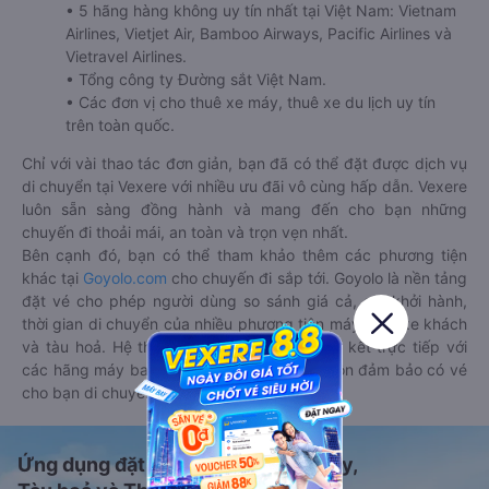
• 5 hãng hàng không uy tín nhất tại Việt Nam: Vietnam
Airlines, Vietjet Air, Bamboo Airways, Pacific Airlines và
Vietravel Airlines.
• Tổng công ty Đường sắt Việt Nam.
• Các đơn vị cho thuê xe máy, thuê xe du lịch uy tín
trên toàn quốc.
Chỉ với vài thao tác đơn giản, bạn đã có thể đặt được dịch vụ
di chuyển tại Vexere với nhiều ưu đãi vô cùng hấp dẫn. Vexere
luôn sẵn sàng đồng hành và mang đến cho bạn những
chuyến đi thoải mái, an toàn và trọn vẹn nhất.
Bên cạnh đó, bạn có thể tham khảo thêm các phương tiện
khác tại
Goyolo.com
cho chuyến đi sắp tới. Goyolo là nền tảng
đặt vé cho phép người dùng so sánh giá cả, giờ khởi hành,
thời gian di chuyển của nhiều phương tiện máy bay, xe khách
và tàu hoả. Hệ thống của Goyolo được liên kết trực tiếp với
các hãng máy bay, xe khách và tàu hoả, luôn đảm bảo có vé
cho bạn di chuyển.
Ứng dụng đặt vé Xe khách, Máy bay,