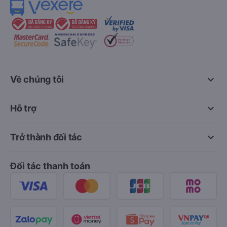
keyboard_arrow_down
Về chúng tôi
keyboard_arrow_down
Hỗ trợ
keyboard_arrow_down
Trở thành đối tác
Đối tác thanh toán