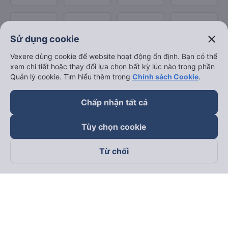
close
Sử dụng cookie
Vexere dùng cookie để website hoạt động ổn định. Bạn có thể
xem chi tiết hoặc thay đổi lựa chọn bất kỳ lúc nào trong phần
Quản lý cookie. Tìm hiểu thêm trong
Chính sách Cookie
.
Chấp nhận tất cả
Tùy chọn cookie
Từ chối
Theo dõi chúng tôi trên
Facebook
Tiktok
Youtube
Công ty TNHH Thương Mại Dịch Vụ Vexere