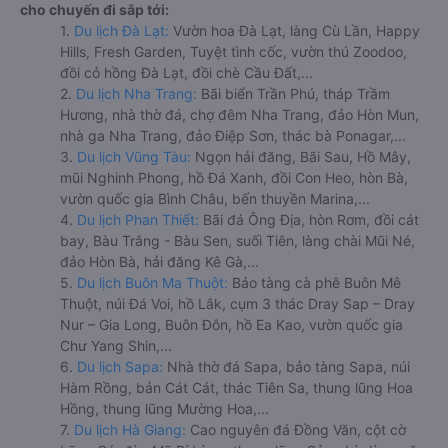
cho chuyến đi sắp tới:
1.
Du lịch Đà Lạt:
Vườn hoa Đà Lạt, làng Cù Lần, Happy
Hills, Fresh Garden, Tuyệt tình cốc, vườn thú Zoodoo,
đồi cỏ hồng Đà Lạt, đồi chè Cầu Đất,...
2.
Du lịch Nha Trang:
Bãi biển Trần Phú, tháp Trầm
Hương, nhà thờ đá, chợ đêm Nha Trang, đảo Hòn Mun,
nhà ga Nha Trang, đảo Điệp Sơn, thác bà Ponagar,...
3.
Du lịch Vũng Tàu:
Ngọn hải đăng, Bãi Sau, Hồ Mây,
mũi Nghinh Phong, hồ Đá Xanh, đồi Con Heo, hòn Bà,
vườn quốc gia Bình Châu, bến thuyền Marina,...
4.
Du lịch Phan Thiết:
Bãi đá Ông Địa, hòn Rơm, đồi cát
bay, Bàu Trắng - Bàu Sen, suối Tiên, làng chài Mũi Né,
đảo Hòn Bà, hải đăng Kê Gà,...
5.
Du lịch Buôn Ma Thuột:
Bảo tàng cà phê Buôn Mê
Thuột, núi Đá Voi, hồ Lắk, cụm 3 thác Dray Sap – Dray
Nur – Gia Long, Buôn Đôn, hồ Ea Kao, vườn quốc gia
Chư Yang Shin,...
6.
Du lịch Sapa:
Nhà thờ đá Sapa, bảo tàng Sapa, núi
Hàm Rồng, bản Cát Cát, thác Tiên Sa, thung lũng Hoa
Hồng, thung lũng Mường Hoa,...
7.
Du lịch Hà Giang:
Cao nguyên đá Đồng Văn, cột cờ