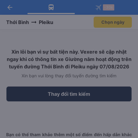
arrow_back
Tải app Vexere ngay!
Tải app Vexere
-30k
Mở app
Mở app
Nhận ưu đãi thành viên độc
-30k/ghế khi đặt vé máy bay qua
quyền
app
Thới Bình
Pleiku
Chọn ngày
Xin lỗi bạn vì sự bất tiện này. Vexere sẽ cập nhật
ngay khi có thông tin xe Giường nằm hoạt động trên
tuyến đường Thới Bình đi Pleiku ngày 07/08/2026
Xin bạn vui lòng thay đổi tuyến đường tìm kiếm
Thay đổi tìm kiếm
Bạn có thể tham khảo thêm một số điểm đến hấp dẫn khác