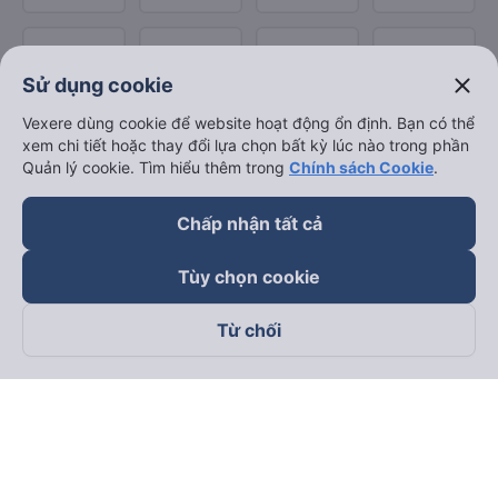
close
Sử dụng cookie
Vexere dùng cookie để website hoạt động ổn định. Bạn có thể
xem chi tiết hoặc thay đổi lựa chọn bất kỳ lúc nào trong phần
Quản lý cookie. Tìm hiểu thêm trong
Chính sách Cookie
.
Chấp nhận tất cả
Tùy chọn cookie
Từ chối
Theo dõi chúng tôi trên
Facebook
Tiktok
Youtube
Công ty TNHH Thương Mại Dịch Vụ Vexere