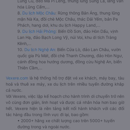
Lũng Cú, đèo Mã Pí Lèng, thung lũng Sủng Là, làng văn
hóa Lũng Cẩm,...
8.
Du lịch Mộc Châu:
Rừng thông Bản Áng, thung lũng
mận Nà Ka, đồi chè Mộc Châu, thác Dải Yếm, bản Pa
Phách, hang dơi, khu du lịch Happy Land,...
9.
Du lịch Hải Phòng:
Biển Đồ Sơn, đảo Hòn Dấu, vịnh
Lan Hạ, đảo Bạch Long Vỹ, núi Voi, khu di tích Tràng
Kênh,...
10.
Du lịch Nghệ An:
Biển Cửa Lò, đảo Lan Châu, vườn
quốc gia Pù Mát, đồi chè Thanh Chương, đảo Hòn Ngư,
cánh đồng hoa hướng dương, đồng cừu Nghệ An, biển
Thiên Cầm,...
Vexere.com
là hệ thống hỗ trợ đặt vé xe khách, máy bay, tàu
hoả và thuê xe máy, xe du lịch trên nhiều tuyến đường khắp
cả nước.
Với Vexere, việc lập kế hoạch cho hành trình di chuyển trở nên
vô cùng đơn giản, linh hoạt và được cá nhân hóa hơn bao giờ
hết. Vexere hiện là nền tảng kết nối hành khách với các đối
tác hàng đầu trong lĩnh vực đi lại, bao gồm:
• 2000+ hãng xe chất lượng cao trên 5000+ tuyến
đường trong và ngoài nước.