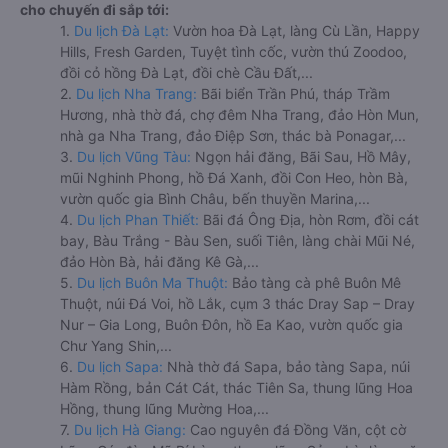
cho chuyến đi sắp tới:
1.
Du lịch Đà Lạt:
Vườn hoa Đà Lạt, làng Cù Lần, Happy
Hills, Fresh Garden, Tuyệt tình cốc, vườn thú Zoodoo,
đồi cỏ hồng Đà Lạt, đồi chè Cầu Đất,...
2.
Du lịch Nha Trang:
Bãi biển Trần Phú, tháp Trầm
Hương, nhà thờ đá, chợ đêm Nha Trang, đảo Hòn Mun,
nhà ga Nha Trang, đảo Điệp Sơn, thác bà Ponagar,...
3.
Du lịch Vũng Tàu:
Ngọn hải đăng, Bãi Sau, Hồ Mây,
mũi Nghinh Phong, hồ Đá Xanh, đồi Con Heo, hòn Bà,
vườn quốc gia Bình Châu, bến thuyền Marina,...
4.
Du lịch Phan Thiết:
Bãi đá Ông Địa, hòn Rơm, đồi cát
bay, Bàu Trắng - Bàu Sen, suối Tiên, làng chài Mũi Né,
đảo Hòn Bà, hải đăng Kê Gà,...
5.
Du lịch Buôn Ma Thuột:
Bảo tàng cà phê Buôn Mê
Thuột, núi Đá Voi, hồ Lắk, cụm 3 thác Dray Sap – Dray
Nur – Gia Long, Buôn Đôn, hồ Ea Kao, vườn quốc gia
Chư Yang Shin,...
6.
Du lịch Sapa:
Nhà thờ đá Sapa, bảo tàng Sapa, núi
Hàm Rồng, bản Cát Cát, thác Tiên Sa, thung lũng Hoa
Hồng, thung lũng Mường Hoa,...
7.
Du lịch Hà Giang:
Cao nguyên đá Đồng Văn, cột cờ