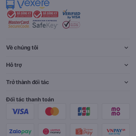
keyboard_arrow_down
Về chúng tôi
keyboard_arrow_down
Hỗ trợ
keyboard_arrow_down
Trở thành đối tác
Đối tác thanh toán