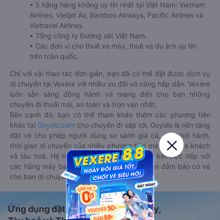
• 5 hãng hàng không uy tín nhất tại Việt Nam: Vietnam
Airlines, Vietjet Air, Bamboo Airways, Pacific Airlines và
Vietravel Airlines.
• Tổng công ty Đường sắt Việt Nam.
• Các đơn vị cho thuê xe máy, thuê xe du lịch uy tín
trên toàn quốc.
Chỉ với vài thao tác đơn giản, bạn đã có thể đặt được dịch vụ
di chuyển tại Vexere với nhiều ưu đãi vô cùng hấp dẫn. Vexere
luôn sẵn sàng đồng hành và mang đến cho bạn những
chuyến đi thoải mái, an toàn và trọn vẹn nhất.
Bên cạnh đó, bạn có thể tham khảo thêm các phương tiện
khác tại
Goyolo.com
cho chuyến đi sắp tới. Goyolo là nền tảng
đặt vé cho phép người dùng so sánh giá cả, giờ khởi hành,
thời gian di chuyển của nhiều phương tiện máy bay, xe khách
và tàu hoả. Hệ thống của Goyolo được liên kết trực tiếp với
các hãng máy bay, xe khách và tàu hoả, luôn đảm bảo có vé
cho bạn di chuyển.
Ứng dụng đặt vé Xe khách, Máy bay,