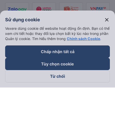
close
Sử dụng cookie
Vexere dùng cookie để website hoạt động ổn định. Bạn có thể
xem chi tiết hoặc thay đổi lựa chọn bất kỳ lúc nào trong phần
Quản lý cookie. Tìm hiểu thêm trong
Chính sách Cookie
.
Chấp nhận tất cả
Tùy chọn cookie
Từ chối
Theo dõi chúng tôi trên
Facebook
Tiktok
Youtube