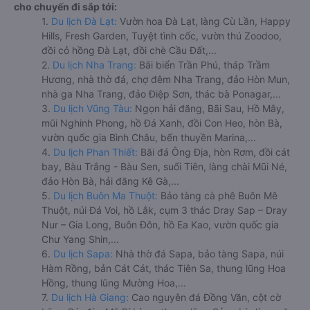
cho chuyến đi sắp tới:
1.
Du lịch Đà Lạt:
Vườn hoa Đà Lạt, làng Cù Lần, Happy
Hills, Fresh Garden, Tuyệt tình cốc, vườn thú Zoodoo,
đồi cỏ hồng Đà Lạt, đồi chè Cầu Đất,...
2.
Du lịch Nha Trang:
Bãi biển Trần Phú, tháp Trầm
Hương, nhà thờ đá, chợ đêm Nha Trang, đảo Hòn Mun,
nhà ga Nha Trang, đảo Điệp Sơn, thác bà Ponagar,...
3.
Du lịch Vũng Tàu:
Ngọn hải đăng, Bãi Sau, Hồ Mây,
mũi Nghinh Phong, hồ Đá Xanh, đồi Con Heo, hòn Bà,
vườn quốc gia Bình Châu, bến thuyền Marina,...
4.
Du lịch Phan Thiết:
Bãi đá Ông Địa, hòn Rơm, đồi cát
bay, Bàu Trắng - Bàu Sen, suối Tiên, làng chài Mũi Né,
đảo Hòn Bà, hải đăng Kê Gà,...
5.
Du lịch Buôn Ma Thuột:
Bảo tàng cà phê Buôn Mê
Thuột, núi Đá Voi, hồ Lắk, cụm 3 thác Dray Sap – Dray
Nur – Gia Long, Buôn Đôn, hồ Ea Kao, vườn quốc gia
Chư Yang Shin,...
6.
Du lịch Sapa:
Nhà thờ đá Sapa, bảo tàng Sapa, núi
Hàm Rồng, bản Cát Cát, thác Tiên Sa, thung lũng Hoa
Hồng, thung lũng Mường Hoa,...
7.
Du lịch Hà Giang:
Cao nguyên đá Đồng Văn, cột cờ