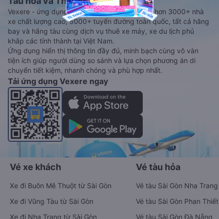
Tàu hoả và Thuê xe
Vexere - ứng dụng đặt vé đa phương tiện với hơn 3000+ nhà
xe chất lượng cao, 5000+ tuyến đường toàn quốc, tất cả hãng
bay và hãng tàu cùng dịch vụ thuê xe máy, xe du lịch phủ
khắp các tỉnh thành tại Việt Nam.
Ứng dụng hiển thị thông tin đầy đủ, minh bạch cùng vô vàn
tiện ích giúp người dùng so sánh và lựa chọn phương án di
chuyển tiết kiệm, nhanh chóng và phù hợp nhất.
Tải ứng dụng Vexere ngay
Vé xe khách
Vé tàu hỏa
Xe đi Buôn Mê Thuột từ Sài Gòn
Vé tàu Sài Gòn Nha Trang
Xe đi Vũng Tàu từ Sài Gòn
Vé tàu Sài Gòn Phan Thiết
Xe đi Nha Trang từ Sài Gòn
Vé tàu Sài Gòn Đà Nẵng