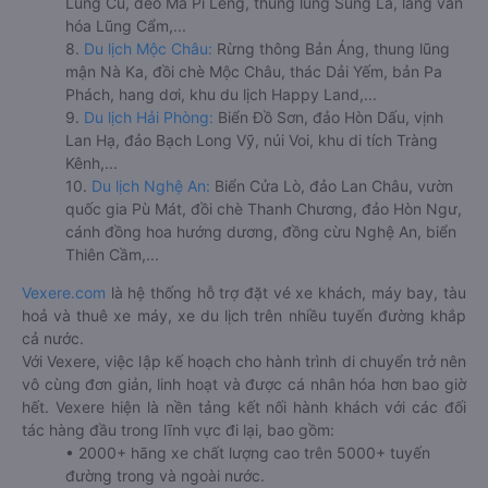
Lũng Cú, đèo Mã Pí Lèng, thung lũng Sủng Là, làng văn
hóa Lũng Cẩm,...
8.
Du lịch Mộc Châu:
Rừng thông Bản Áng, thung lũng
mận Nà Ka, đồi chè Mộc Châu, thác Dải Yếm, bản Pa
Phách, hang dơi, khu du lịch Happy Land,...
9.
Du lịch Hải Phòng:
Biển Đồ Sơn, đảo Hòn Dấu, vịnh
Lan Hạ, đảo Bạch Long Vỹ, núi Voi, khu di tích Tràng
Kênh,...
10.
Du lịch Nghệ An:
Biển Cửa Lò, đảo Lan Châu, vườn
quốc gia Pù Mát, đồi chè Thanh Chương, đảo Hòn Ngư,
cánh đồng hoa hướng dương, đồng cừu Nghệ An, biển
Thiên Cầm,...
Vexere.com
là hệ thống hỗ trợ đặt vé xe khách, máy bay, tàu
hoả và thuê xe máy, xe du lịch trên nhiều tuyến đường khắp
cả nước.
Với Vexere, việc lập kế hoạch cho hành trình di chuyển trở nên
vô cùng đơn giản, linh hoạt và được cá nhân hóa hơn bao giờ
hết. Vexere hiện là nền tảng kết nối hành khách với các đối
tác hàng đầu trong lĩnh vực đi lại, bao gồm:
• 2000+ hãng xe chất lượng cao trên 5000+ tuyến
đường trong và ngoài nước.