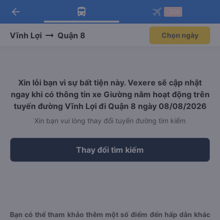
arrow_back
Tải app Vexere ngay!
Tải app Vexere
-30k
Mở app
Mở app
Nhận ưu đãi thành viên độc
-30k/ghế khi đặt vé máy bay qua
quyền
app
Vĩnh Lợi
Quận 8
Chọn ngày
Xin lỗi bạn vì sự bất tiện này. Vexere sẽ cập nhật
ngay khi có thông tin xe Giường nằm hoạt động trên
tuyến đường Vĩnh Lợi đi Quận 8 ngày 08/08/2026
Xin bạn vui lòng thay đổi tuyến đường tìm kiếm
Thay đổi tìm kiếm
Bạn có thể tham khảo thêm một số điểm đến hấp dẫn khác