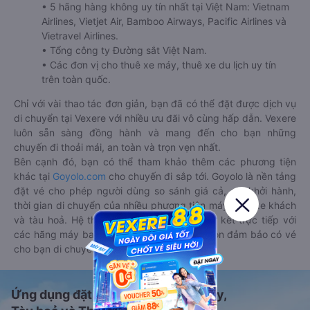
• 5 hãng hàng không uy tín nhất tại Việt Nam: Vietnam
Airlines, Vietjet Air, Bamboo Airways, Pacific Airlines và
Vietravel Airlines.
• Tổng công ty Đường sắt Việt Nam.
• Các đơn vị cho thuê xe máy, thuê xe du lịch uy tín
trên toàn quốc.
Chỉ với vài thao tác đơn giản, bạn đã có thể đặt được dịch vụ
di chuyển tại Vexere với nhiều ưu đãi vô cùng hấp dẫn. Vexere
luôn sẵn sàng đồng hành và mang đến cho bạn những
chuyến đi thoải mái, an toàn và trọn vẹn nhất.
Bên cạnh đó, bạn có thể tham khảo thêm các phương tiện
khác tại
Goyolo.com
cho chuyến đi sắp tới. Goyolo là nền tảng
đặt vé cho phép người dùng so sánh giá cả, giờ khởi hành,
thời gian di chuyển của nhiều phương tiện máy bay, xe khách
và tàu hoả. Hệ thống của Goyolo được liên kết trực tiếp với
các hãng máy bay, xe khách và tàu hoả, luôn đảm bảo có vé
cho bạn di chuyển.
Ứng dụng đặt vé Xe khách, Máy bay,