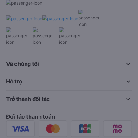
keyboard_arrow_down
Về chúng tôi
keyboard_arrow_down
Hỗ trợ
keyboard_arrow_down
Trở thành đối tác
Đối tác thanh toán