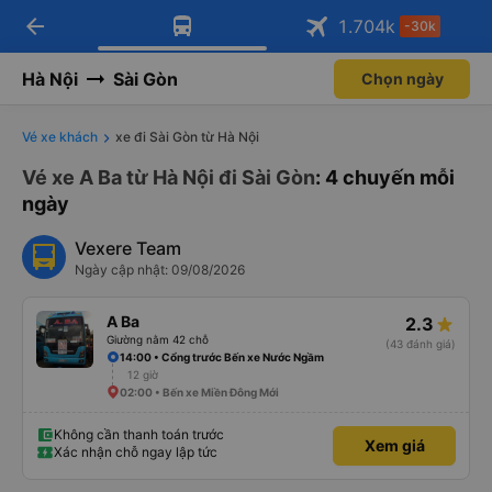
arrow_back
Tải app Vexere ngay!
Tải app Vexere
1.704
k
-30k
Mở app
Mở app
Nhận ưu đãi thành viên độc
-30k/ghế khi đặt vé máy bay qua
quyền
app
Hà Nội
Sài Gòn
Chọn ngày
Vé xe khách
xe đi Sài Gòn từ Hà Nội
Vé xe A Ba từ Hà Nội đi Sài Gòn
: 4 chuyến mỗi
ngày
Vexere Team
Ngày cập nhật: 09/08/2026
A Ba
2.3
Giường nằm 42 chỗ
(43 đánh giá)
14:00 • Cổng trước Bến xe Nước Ngầm
12 giờ
02:00 • Bến xe Miền Đông Mới
Không cần thanh toán trước
Xem giá
Xác nhận chỗ ngay lập tức