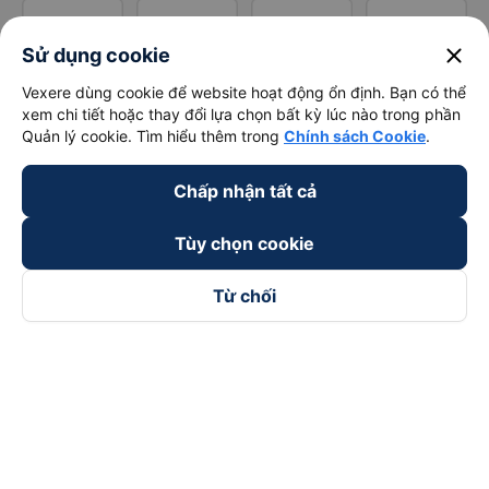
close
Sử dụng cookie
Vexere dùng cookie để website hoạt động ổn định. Bạn có thể
xem chi tiết hoặc thay đổi lựa chọn bất kỳ lúc nào trong phần
Quản lý cookie. Tìm hiểu thêm trong
Chính sách Cookie
.
Chấp nhận tất cả
Tùy chọn cookie
Từ chối
Theo dõi chúng tôi trên
Facebook
Tiktok
Youtube
Công ty TNHH Thương Mại Dịch Vụ Vexere
Địa chỉ đăng ký kinh doanh: 8C Chữ Đồng Tử, Phường Tân
Sơn Nhất, TP. Hồ Chí Minh, Việt Nam