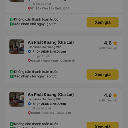
8 giờ 20 phút
01:30 • Chư Sê - Quốc lộ 14
Không cần thanh toán trước
Xem giá
Xác nhận chỗ ngay lập tức
star_rate
An Phát Kbang (Gia Lai)
4.6
Limousine 34 phòng VIP
(418 đánh giá)
17:10 • AEON Bình Dương
10 giờ 20 phút
03:30 • Mang Yang - Quốc lộ 19
Không cần thanh toán trước
Xem giá
Xác nhận chỗ ngay lập tức
star_rate
An Phát Kbang (Gia Lai)
4.6
Limousine 34 phòng VIP
(418 đánh giá)
17:10 • AEON Bình Dương
9 giờ 50 phút
03:00 • Đăk Đoa - Quốc lộ 19
Không cần thanh toán trước
Xem giá