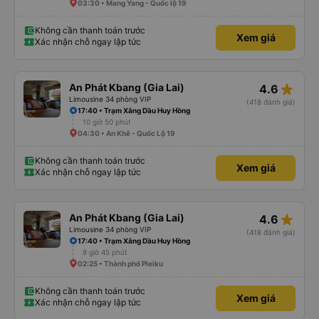
03:30 • Mang Yang - Quốc lộ 19
Không cần thanh toán trước
Xem giá
Xác nhận chỗ ngay lập tức
star_rate
An Phát Kbang (Gia Lai)
4.6
Limousine 34 phòng VIP
(418 đánh giá)
17:40 • Trạm Xăng Dầu Huy Hồng
10 giờ 50 phút
04:30 • An Khê - Quốc Lộ 19
Không cần thanh toán trước
Xem giá
Xác nhận chỗ ngay lập tức
star_rate
An Phát Kbang (Gia Lai)
4.6
Limousine 34 phòng VIP
(418 đánh giá)
17:40 • Trạm Xăng Dầu Huy Hồng
8 giờ 45 phút
02:25 • Thành phố Pleiku
Không cần thanh toán trước
Xem giá
Xác nhận chỗ ngay lập tức