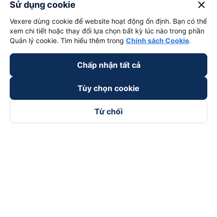
close
Sử dụng cookie
Vexere dùng cookie để website hoạt động ổn định. Bạn có thể
xem chi tiết hoặc thay đổi lựa chọn bất kỳ lúc nào trong phần
Quản lý cookie. Tìm hiểu thêm trong
Chính sách Cookie
.
Chấp nhận tất cả
Tùy chọn cookie
Từ chối
Theo dõi chúng tôi trên
Facebook
Tiktok
Youtube
Công ty TNHH Thương Mại Dịch Vụ Vexere
Địa chỉ đăng ký kinh doanh: 8C Chữ Đồng Tử, Phường Tân
Sơn Nhất, TP. Hồ Chí Minh, Việt Nam
Địa chỉ
:
Lầu 2, toà nhà H3 Circo Hoàng Diệu, 384 Hoàng Diệu,
Phường Khánh Hội, TP Hồ Chí Minh, Việt Nam