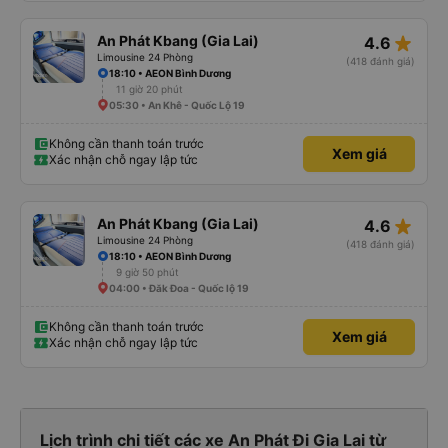
star_rate
An Phát Kbang (Gia Lai)
4.6
Limousine 24 Phòng
(418 đánh giá)
18:10 • AEON Bình Dương
11 giờ 20 phút
05:30 • An Khê - Quốc Lộ 19
Không cần thanh toán trước
Xem giá
Xác nhận chỗ ngay lập tức
star_rate
An Phát Kbang (Gia Lai)
4.6
Limousine 24 Phòng
(418 đánh giá)
18:10 • AEON Bình Dương
9 giờ 50 phút
04:00 • Đăk Đoa - Quốc lộ 19
Không cần thanh toán trước
Xem giá
Xác nhận chỗ ngay lập tức
Lịch trình chi tiết các xe An Phát Đi Gia Lai từ