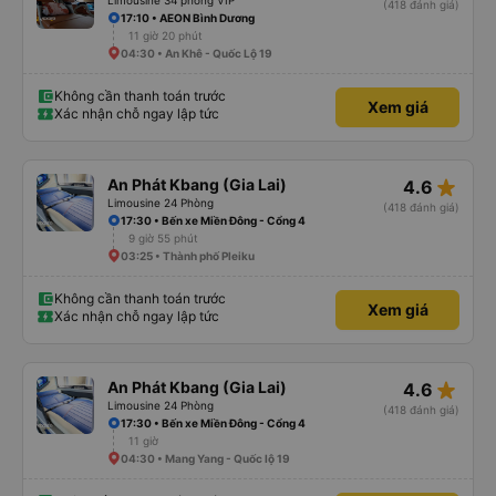
Limousine 34 phòng VIP
(418 đánh giá)
17:10 • AEON Bình Dương
11 giờ 20 phút
04:30 • An Khê - Quốc Lộ 19
Không cần thanh toán trước
Xem giá
Xác nhận chỗ ngay lập tức
star_rate
An Phát Kbang (Gia Lai)
4.6
Limousine 24 Phòng
(418 đánh giá)
17:30 • Bến xe Miền Đông - Cổng 4
9 giờ 55 phút
03:25 • Thành phố Pleiku
Không cần thanh toán trước
Xem giá
Xác nhận chỗ ngay lập tức
star_rate
An Phát Kbang (Gia Lai)
4.6
Limousine 24 Phòng
(418 đánh giá)
17:30 • Bến xe Miền Đông - Cổng 4
11 giờ
04:30 • Mang Yang - Quốc lộ 19