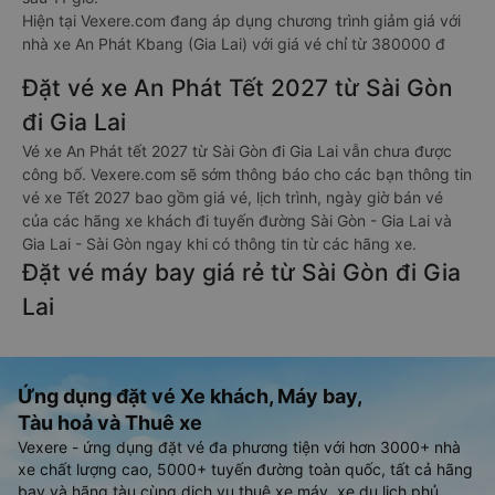
Hiện tại Vexere.com đang áp dụng chương trình giảm giá với
nhà xe An Phát Kbang (Gia Lai) với giá vé chỉ từ 380000 đ
Đặt vé xe An Phát Tết 2027 từ Sài Gòn
đi Gia Lai
Vé xe An Phát tết 2027 từ Sài Gòn đi Gia Lai vẫn chưa được
công bố. Vexere.com sẽ sớm thông báo cho các bạn thông tin
vé xe Tết 2027 bao gồm giá vé, lịch trình, ngày giờ bán vé
của các hãng xe khách đi tuyến đường Sài Gòn - Gia Lai và
Gia Lai - Sài Gòn ngay khi có thông tin từ các hãng xe.
Đặt vé máy bay giá rẻ từ Sài Gòn đi Gia
Lai
Ứng dụng đặt vé Xe khách, Máy bay,
Tàu hoả và Thuê xe
Vexere - ứng dụng đặt vé đa phương tiện với hơn 3000+ nhà
xe chất lượng cao, 5000+ tuyến đường toàn quốc, tất cả hãng
bay và hãng tàu cùng dịch vụ thuê xe máy, xe du lịch phủ