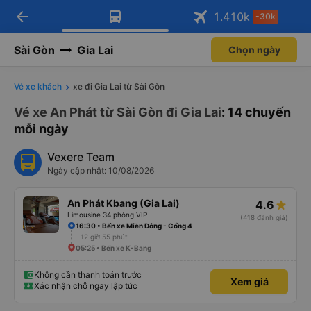
arrow_back
Tải app Vexere ngay!
Tải app Vexere
1.410
k
-30k
Mở app
Mở app
Nhận ưu đãi thành viên độc
-30k/ghế khi đặt vé máy bay qua
quyền
app
Sài Gòn
Gia Lai
Chọn ngày
Vé xe khách
xe đi Gia Lai từ Sài Gòn
Vé xe An Phát từ Sài Gòn đi Gia Lai
: 14 chuyến
mỗi ngày
Vexere Team
Ngày cập nhật: 10/08/2026
An Phát Kbang (Gia Lai)
4.6
Limousine 34 phòng VIP
(418 đánh giá)
16:30 • Bến xe Miền Đông - Cổng 4
12 giờ 55 phút
05:25 • Bến xe K-Bang
Không cần thanh toán trước
Xem giá
Xác nhận chỗ ngay lập tức