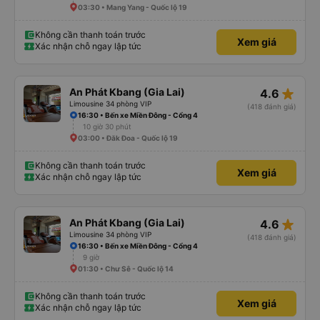
03:30 • Mang Yang - Quốc lộ 19
Không cần thanh toán trước
Xem giá
Xác nhận chỗ ngay lập tức
star_rate
An Phát Kbang (Gia Lai)
4.6
Limousine 34 phòng VIP
(418 đánh giá)
16:30 • Bến xe Miền Đông - Cổng 4
10 giờ 30 phút
03:00 • Đăk Đoa - Quốc lộ 19
Không cần thanh toán trước
Xem giá
Xác nhận chỗ ngay lập tức
star_rate
An Phát Kbang (Gia Lai)
4.6
Limousine 34 phòng VIP
(418 đánh giá)
16:30 • Bến xe Miền Đông - Cổng 4
9 giờ
01:30 • Chư Sê - Quốc lộ 14
Không cần thanh toán trước
Xem giá
Xác nhận chỗ ngay lập tức