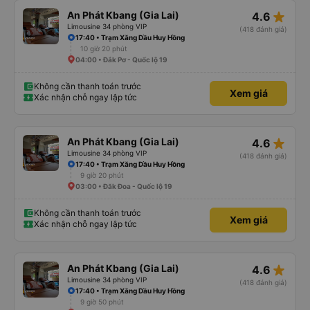
star_rate
An Phát Kbang (Gia Lai)
4.6
Limousine 34 phòng VIP
(418 đánh giá)
17:40 • Trạm Xăng Dầu Huy Hồng
10 giờ 20 phút
04:00 • Đắk Pơ - Quốc lộ 19
Không cần thanh toán trước
Xem giá
Xác nhận chỗ ngay lập tức
star_rate
An Phát Kbang (Gia Lai)
4.6
Limousine 34 phòng VIP
(418 đánh giá)
17:40 • Trạm Xăng Dầu Huy Hồng
9 giờ 20 phút
03:00 • Đăk Đoa - Quốc lộ 19
Không cần thanh toán trước
Xem giá
Xác nhận chỗ ngay lập tức
star_rate
An Phát Kbang (Gia Lai)
4.6
Limousine 34 phòng VIP
(418 đánh giá)
17:40 • Trạm Xăng Dầu Huy Hồng
9 giờ 50 phút