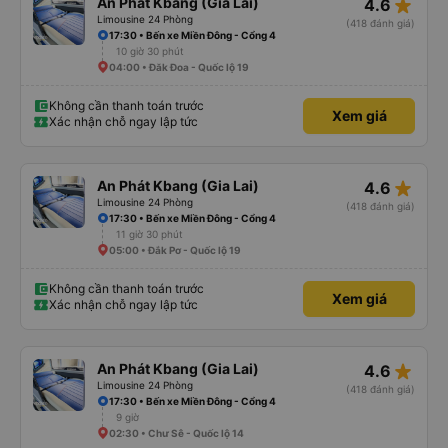
star_rate
An Phát Kbang (Gia Lai)
4.6
Limousine 24 Phòng
(418 đánh giá)
17:30 • Bến xe Miền Đông - Cổng 4
10 giờ 30 phút
04:00 • Đăk Đoa - Quốc lộ 19
Không cần thanh toán trước
Xem giá
Xác nhận chỗ ngay lập tức
star_rate
An Phát Kbang (Gia Lai)
4.6
Limousine 24 Phòng
(418 đánh giá)
17:30 • Bến xe Miền Đông - Cổng 4
11 giờ 30 phút
05:00 • Đắk Pơ - Quốc lộ 19
Không cần thanh toán trước
Xem giá
Xác nhận chỗ ngay lập tức
star_rate
An Phát Kbang (Gia Lai)
4.6
Limousine 24 Phòng
(418 đánh giá)
17:30 • Bến xe Miền Đông - Cổng 4
9 giờ
02:30 • Chư Sê - Quốc lộ 14