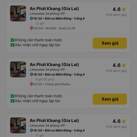
An Phát Kbang (Gia Lai)
4.6
Limousine 34 phòng VIP
(418 đánh giá)
16:30 • Bến xe Miền Đông - Cổng 4
12 giờ
04:30 • An Khê - Quốc Lộ 19
Không cần thanh toán trước
Xem giá
Xác nhận chỗ ngay lập tức
An Phát Kbang (Gia Lai)
4.6
Limousine 34 phòng VIP
(418 đánh giá)
16:30 • Bến xe Miền Đông - Cổng 4
9 giờ 55 phút
02:25 • Thành phố Pleiku
Không cần thanh toán trước
Xem giá
Xác nhận chỗ ngay lập tức
An Phát Kbang (Gia Lai)
4.6
Limousine 34 phòng VIP
(418 đánh giá)
16:30 • Bến xe Miền Đông - Cổng 4
11 giờ