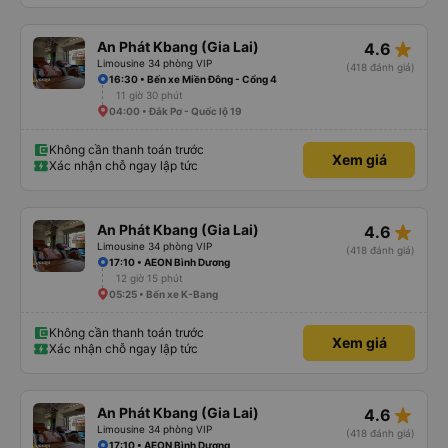
star_rate
An Phát Kbang (Gia Lai)
4.6
Limousine 34 phòng VIP
(418 đánh giá)
16:30 • Bến xe Miền Đông - Cổng 4
11 giờ 30 phút
04:00 • Đắk Pơ - Quốc lộ 19
Không cần thanh toán trước
Xem giá
Xác nhận chỗ ngay lập tức
star_rate
An Phát Kbang (Gia Lai)
4.6
Limousine 34 phòng VIP
(418 đánh giá)
17:10 • AEON Bình Dương
12 giờ 15 phút
05:25 • Bến xe K-Bang
Không cần thanh toán trước
Xem giá
Xác nhận chỗ ngay lập tức
star_rate
An Phát Kbang (Gia Lai)
4.6
Limousine 34 phòng VIP
(418 đánh giá)
17:10 • AEON Bình Dương