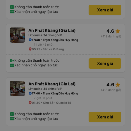
Không cần thanh toán trước
Xem giá
Xác nhận chỗ ngay lập tức
star_rate
An Phát Kbang (Gia Lai)
4.6
Limousine 34 phòng VIP
(418 đánh giá)
17:40 • Trạm Xăng Dầu Huy Hồng
11 giờ 45 phút
05:25 • Bến xe K-Bang
Không cần thanh toán trước
Xem giá
Xác nhận chỗ ngay lập tức
star_rate
An Phát Kbang (Gia Lai)
4.6
Limousine 34 phòng VIP
(418 đánh giá)
17:40 • Trạm Xăng Dầu Huy Hồng
7 giờ 50 phút
01:30 • Chư Sê - Quốc lộ 14
Không cần thanh toán trước
Xem giá
Xác nhận chỗ ngay lập tức