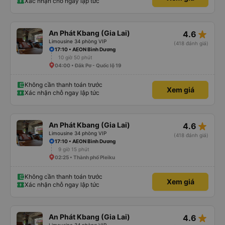
Xác nhận chỗ ngay lập tức
star_rate
An Phát Kbang (Gia Lai)
4.6
Limousine 34 phòng VIP
(418 đánh giá)
17:10 • AEON Bình Dương
10 giờ 50 phút
04:00 • Đắk Pơ - Quốc lộ 19
Không cần thanh toán trước
Xem giá
Xác nhận chỗ ngay lập tức
star_rate
An Phát Kbang (Gia Lai)
4.6
Limousine 34 phòng VIP
(418 đánh giá)
17:10 • AEON Bình Dương
9 giờ 15 phút
02:25 • Thành phố Pleiku
Không cần thanh toán trước
Xem giá
Xác nhận chỗ ngay lập tức
star_rate
An Phát Kbang (Gia Lai)
4.6