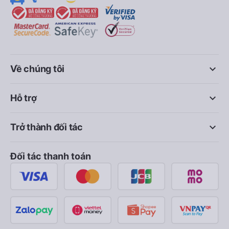
keyboard_arrow_down
Về chúng tôi
keyboard_arrow_down
Hỗ trợ
keyboard_arrow_down
Trở thành đối tác
Đối tác thanh toán