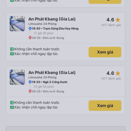
Xác nhận chỗ ngay lập tức
star_rate
An Phát Kbang (Gia Lai)
4.6
Limousine 24 Phòng
(417 đánh giá)
18:40 • Trạm Xăng Dầu Huy Hồng
11 giờ 45 phút
06:25 • Bến xe K-Bang
Không cần thanh toán trước
Xem giá
Xác nhận chỗ ngay lập tức
star_rate
An Phát Kbang (Gia Lai)
4.6
Limousine 24 Phòng
(417 đánh giá)
19:30 • Ngã 3 Cổng Xanh
10 giờ 55 phút
06:25 • Bến xe K-Bang
Không cần thanh toán trước
Xem giá
Xác nhận chỗ ngay lập tức