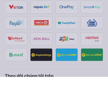
Theo dõi chúng tôi trên
Facebook
Tiktok
Youtube
Công ty TNHH Thương Mại Dịch Vụ Vexere
Địa chỉ đăng ký kinh doanh: 8C Chữ Đồng Tử, Phường Tân