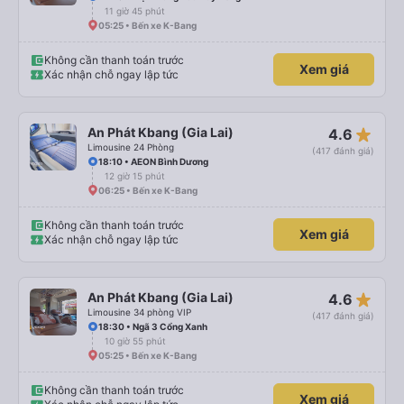
11 giờ 45 phút
05:25 • Bến xe K-Bang
Không cần thanh toán trước
Xem giá
Xác nhận chỗ ngay lập tức
star_rate
An Phát Kbang (Gia Lai)
4.6
Limousine 24 Phòng
(417 đánh giá)
18:10 • AEON Bình Dương
12 giờ 15 phút
06:25 • Bến xe K-Bang
Không cần thanh toán trước
Xem giá
Xác nhận chỗ ngay lập tức
star_rate
An Phát Kbang (Gia Lai)
4.6
Limousine 34 phòng VIP
(417 đánh giá)
18:30 • Ngã 3 Cổng Xanh
10 giờ 55 phút
05:25 • Bến xe K-Bang
Không cần thanh toán trước
Xem giá