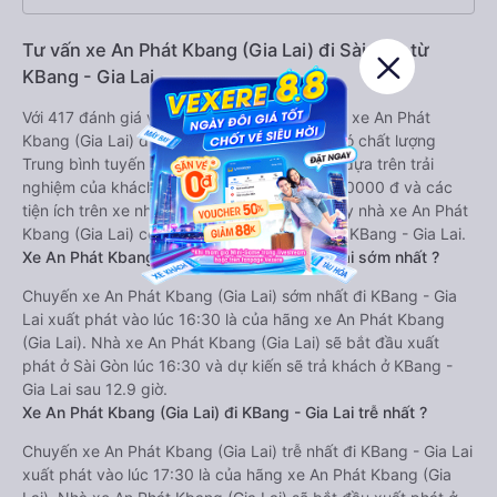
Tư vấn xe An Phát Kbang (Gia Lai) đi Sài Gòn từ
KBang - Gia Lai
Với 417 đánh giá với điểm trung bình là 4.6/5 xe An Phát
Kbang (Gia Lai) được đánh giá là xe khách có chất lượng
Trung bình tuyến Sài Gòn đi KBang - Gia Lai dựa trên trải
nghiệm của khách hàng. Với giá vé chỉ từ 380000 đ và các
tiện ích trên xe như: Đang cập nhật. Mỗi ngày nhà xe An Phát
Kbang (Gia Lai) có 2 chuyến xe đi Sài Gòn đi KBang - Gia Lai.
Xe An Phát Kbang (Gia Lai) đi KBang - Gia Lai sớm nhất ?
Chuyến xe An Phát Kbang (Gia Lai) sớm nhất đi KBang - Gia
Lai xuất phát vào lúc 16:30 là của hãng xe An Phát Kbang
(Gia Lai). Nhà xe An Phát Kbang (Gia Lai) sẽ bắt đầu xuất
phát ở Sài Gòn lúc 16:30 và dự kiến sẽ trả khách ở KBang -
Gia Lai sau 12.9 giờ.
Xe An Phát Kbang (Gia Lai) đi KBang - Gia Lai trễ nhất ?
Chuyến xe An Phát Kbang (Gia Lai) trễ nhất đi KBang - Gia Lai
xuất phát vào lúc 17:30 là của hãng xe An Phát Kbang (Gia