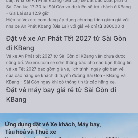
Lai). Nhà xe An Phát Kbang (Gia Lai) sẽ bắt đầu xuất phát ở
Sài Gòn lúc 17:30 tại Sài Gòn và dự kiến sẽ trả khách ở KBang
- Gia Lai sau 12.9 giờ.
Hiện tại Vexere.com đang áp dụng chương trình giảm giá với
nhà xe An Phát Kbang (Gia Lai) với giá vé chỉ từ 380000 đ
Đặt vé xe An Phát Tết 2027 từ Sài Gòn
đi KBang
Vé xe An Phát tết 2027 từ Sài Gòn đi KBang vẫn chưa được
công bố. Vexere.com sẽ sớm thông báo cho các bạn thông tin
vé xe Tết 2027 bao gồm giá vé, lịch trình, ngày giờ bán vé
của các hãng xe khách đi tuyến đường Sài Gòn - KBang và
KBang - Sài Gòn ngay khi có thông tin từ các hãng xe.
Đặt vé máy bay giá rẻ từ Sài Gòn đi
KBang
Ứng dụng đặt vé Xe khách, Máy bay,
Tàu hoả và Thuê xe