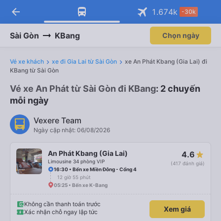
arrow_back
Tải app Vexere ngay!
Tải app Vexere
1.674
k
-30k
Mở app
Mở app
Nhận ưu đãi thành viên độc
-30k/ghế khi đặt vé máy bay qua
quyền
app
Sài Gòn
KBang
Chọn ngày
Vé xe khách
xe đi Gia Lai từ Sài Gòn
xe An Phát Kbang (Gia Lai) đi
KBang từ Sài Gòn
Vé xe An Phát từ Sài Gòn đi KBang
: 2 chuyến
mỗi ngày
Vexere Team
Ngày cập nhật: 06/08/2026
An Phát Kbang (Gia Lai)
4.6
Limousine 34 phòng VIP
(417 đánh giá)
16:30 • Bến xe Miền Đông - Cổng 4
12 giờ 55 phút
05:25 • Bến xe K-Bang
Không cần thanh toán trước
Xem giá
Xác nhận chỗ ngay lập tức