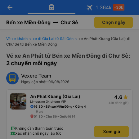
arrow_back
Tải app Vexere ngay!
Tải app Vexere
1.364
k
-30k
Mở app
Mở app
Nhận ưu đãi thành viên độc
-30k/ghế khi đặt vé máy bay qua
quyền
app
Bến xe Miền Đông
Chư Sê
Chọn ngày
Vé xe khách
xe đi Gia Lai từ Sài Gòn
xe An Phát Kbang (Gia Lai) đi
Chư Sê từ Bến xe Miền Đông
Vé xe An Phát từ Bến xe Miền Đông đi Chư Sê
:
2 chuyến mỗi ngày
Vexere Team
Ngày cập nhật: 09/08/2026
An Phát Kbang (Gia Lai)
4.6
Limousine 34 phòng VIP
(418 đánh giá)
16:30 • Bến xe Miền Đông - Cổng 4
9 giờ
01:30 • Chư Sê - Quốc lộ 14
Không cần thanh toán trước
Xem giá
Xác nhận chỗ ngay lập tức