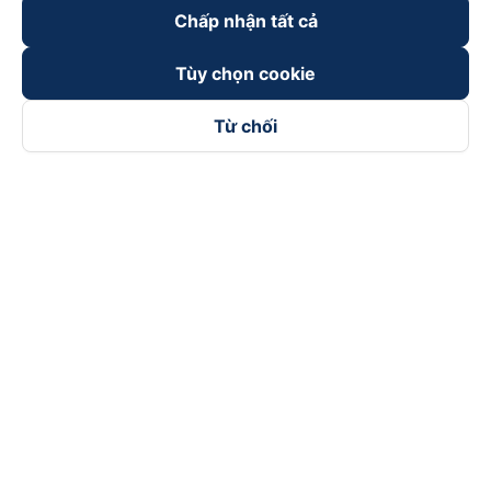
Chấp nhận tất cả
Tùy chọn cookie
Từ chối
Theo dõi chúng tôi trên
Facebook
Tiktok
Youtube
Công ty TNHH Thương Mại Dịch Vụ Vexere
Địa chỉ đăng ký kinh doanh: 8C Chữ Đồng Tử, Phường Tân
Sơn Nhất, TP. Hồ Chí Minh, Việt Nam
Địa chỉ
:
Lầu 2, toà nhà H3 Circo Hoàng Diệu, 384 Hoàng Diệu,
Phường Khánh Hội, TP Hồ Chí Minh, Việt Nam
Tầng 3, toà nhà 101 Láng Hạ, 101 Láng Hạ, Phường Láng, TP.
Hà Nội, Việt Nam
Giấy chứng nhận ĐKKD số 0315133726 do Sở KH và ĐT TP.
Hồ Chí Minh cấp lần đầu ngày 27/6/2018
Bản quyền © 2025 thuộc về Vexere.com