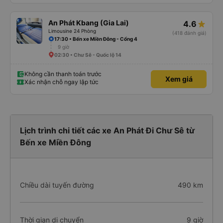
An Phát Kbang (Gia Lai)
4.6
Limousine 24 Phòng
(418 đánh giá)
17:30 • Bến xe Miền Đông - Cổng 4
9 giờ
02:30 • Chư Sê - Quốc lộ 14
Không cần thanh toán trước
Xem giá
Xác nhận chỗ ngay lập tức
Lịch trình chi tiết các xe An Phát Đi Chư Sê từ
Bến xe Miền Đông
Chiều dài tuyến đường
490 km
Thời gian di chuyển
9 giờ