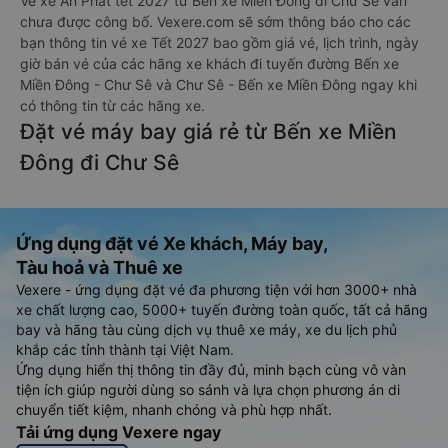
Vé xe An Phát tết 2027 từ Bến xe Miền Đông đi Chư Sê vẫn
chưa được công bố. Vexere.com sẽ sớm thông báo cho các
bạn thông tin vé xe Tết 2027 bao gồm giá vé, lịch trình, ngày
giờ bán vé của các hãng xe khách đi tuyến đường Bến xe
Miền Đông - Chư Sê và Chư Sê - Bến xe Miền Đông ngay khi
có thông tin từ các hãng xe.
Đặt vé máy bay giá rẻ từ Bến xe Miền
Đông đi Chư Sê
Ứng dụng đặt vé Xe khách, Máy bay,
Tàu hoả và Thuê xe
Vexere - ứng dụng đặt vé đa phương tiện với hơn 3000+ nhà
xe chất lượng cao, 5000+ tuyến đường toàn quốc, tất cả hãng
bay và hãng tàu cùng dịch vụ thuê xe máy, xe du lịch phủ
khắp các tỉnh thành tại Việt Nam.
Ứng dụng hiển thị thông tin đầy đủ, minh bạch cùng vô vàn
tiện ích giúp người dùng so sánh và lựa chọn phương án di
chuyển tiết kiệm, nhanh chóng và phù hợp nhất.
Tải ứng dụng Vexere ngay