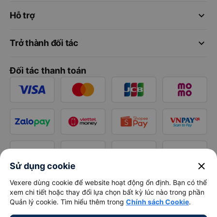
keyboard_arrow_down
Hỗ trợ
keyboard_arrow_down
Trở thành đối tác
Đối tác thanh toán
close
Sử dụng cookie
Vexere dùng cookie để website hoạt động ổn định. Bạn có thể
xem chi tiết hoặc thay đổi lựa chọn bất kỳ lúc nào trong phần
Quản lý cookie. Tìm hiểu thêm trong
Chính sách Cookie
.