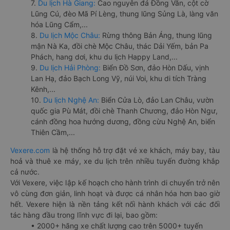
7.
Du lịch Hà Giang:
Cao nguyên đá Đồng Văn, cột cờ
Lũng Cú, đèo Mã Pí Lèng, thung lũng Sủng Là, làng văn
hóa Lũng Cẩm,...
8.
Du lịch Mộc Châu:
Rừng thông Bản Áng, thung lũng
mận Nà Ka, đồi chè Mộc Châu, thác Dải Yếm, bản Pa
Phách, hang dơi, khu du lịch Happy Land,...
9.
Du lịch Hải Phòng:
Biển Đồ Sơn, đảo Hòn Dấu, vịnh
Lan Hạ, đảo Bạch Long Vỹ, núi Voi, khu di tích Tràng
Kênh,...
10.
Du lịch Nghệ An:
Biển Cửa Lò, đảo Lan Châu, vườn
quốc gia Pù Mát, đồi chè Thanh Chương, đảo Hòn Ngư,
cánh đồng hoa hướng dương, đồng cừu Nghệ An, biển
Thiên Cầm,...
Vexere.com
là hệ thống hỗ trợ đặt vé xe khách, máy bay, tàu
hoả và thuê xe máy, xe du lịch trên nhiều tuyến đường khắp
cả nước.
Với Vexere, việc lập kế hoạch cho hành trình di chuyển trở nên
vô cùng đơn giản, linh hoạt và được cá nhân hóa hơn bao giờ
hết. Vexere hiện là nền tảng kết nối hành khách với các đối
tác hàng đầu trong lĩnh vực đi lại, bao gồm:
• 2000+ hãng xe chất lượng cao trên 5000+ tuyến