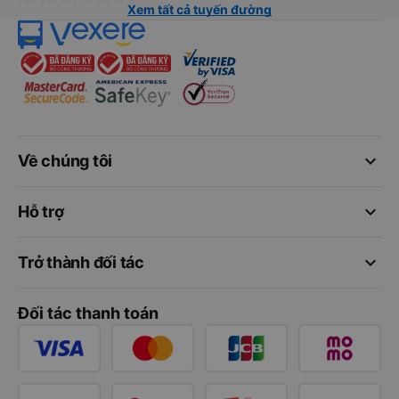
Xem tất cả tuyến đường
keyboard_arrow_down
Về chúng tôi
keyboard_arrow_down
Hỗ trợ
keyboard_arrow_down
Trở thành đối tác
Đối tác thanh toán