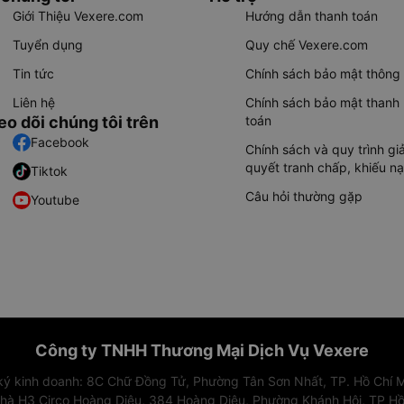
Giới Thiệu Vexere.com
Hướng dẫn thanh toán
Tuyển dụng
Quy chế Vexere.com
Tin tức
Chính sách bảo mật thông 
Liên hệ
Chính sách bảo mật thanh
eo dõi chúng tôi trên
toán
Facebook
Chính sách và quy trình giả
quyết tranh chấp, khiếu nạ
Tiktok
Câu hỏi thường gặp
Youtube
Công ty TNHH Thương Mại Dịch Vụ Vexere
 ký kinh doanh: 8C Chữ Đồng Tử, Phường Tân Sơn Nhất, TP. Hồ Chí M
nhà H3 Circo Hoàng Diệu, 384 Hoàng Diệu, Phường Khánh Hội, TP Hồ