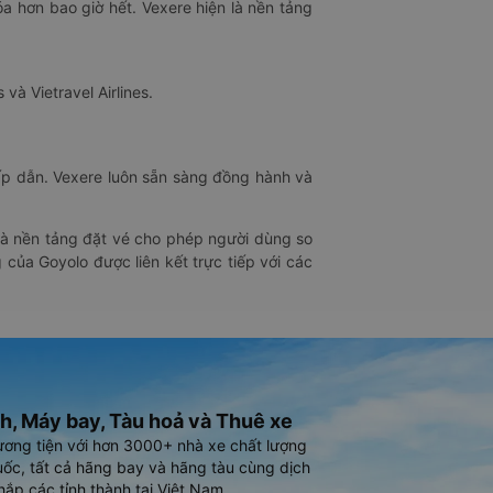
óa hơn bao giờ hết. Vexere hiện là nền tảng
 và Vietravel Airlines.
hấp dẫn. Vexere luôn sẵn sàng đồng hành và
 là nền tảng đặt vé cho phép người dùng so
 của Goyolo được liên kết trực tiếp với các
h, Máy bay, Tàu hoả và Thuê xe
ương tiện với hơn 3000+ nhà xe chất lượng
ốc, tất cả hãng bay và hãng tàu cùng dịch
hắp các tỉnh thành tại Việt Nam.