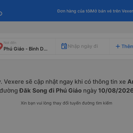
Đơn hàng của tôi
Mở bán vé trên Vexe
fo
Nơi đến
add
Nhập ngày đi
Thêm
ày. Vexere sẽ cập nhật ngay khi có thông tin xe
An
đường
Đăk Song đi Phú Giáo
ngày
10/08/202
Xin bạn vui lòng thay đổi tuyến đường tìm kiếm