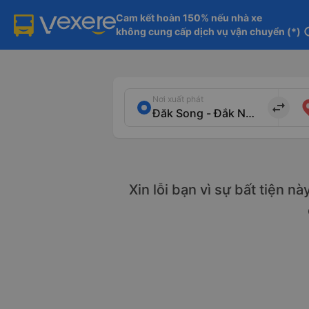
Cam kết hoàn 150% nếu nhà xe

không cung cấp dịch vụ vận chuyển (*)
in
Nơi xuất phát
import_export
Xin lỗi bạn vì sự bất tiện n