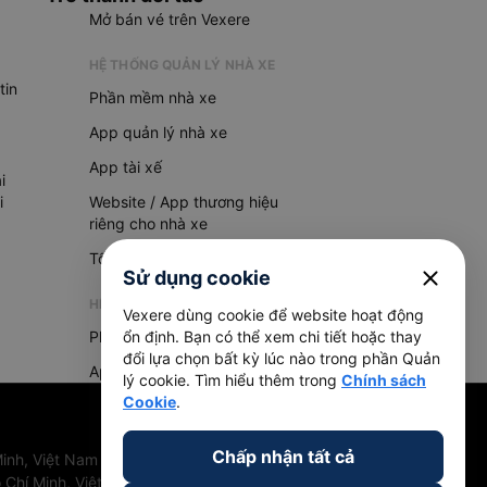
Mở bán vé trên Vexere
HỆ THỐNG QUẢN LÝ NHÀ XE
tin
Phần mềm nhà xe
App quản lý nhà xe
App tài xế
i
i
Website / App thương hiệu
riêng cho nhà xe
Tổng đài AI
close
Sử dụng cookie
HỆ THỐNG QUẢN LÝ HÀNG HOÁ
Vexere dùng cookie để website hoạt động
Phần mềm quản lý hàng hoá
ổn định. Bạn có thể xem chi tiết hoặc thay
đổi lựa chọn bất kỳ lúc nào trong phần Quản
App quản lý hàng hoá
lý cookie. Tìm hiểu thêm trong
Chính sách
Cookie
.
Chấp nhận tất cả
inh, Việt Nam
 Chí Minh, Việt Nam