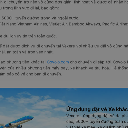
nh di chuyển trở nên vô cùng đơn giản, linh hoạt và được cá nhân h
 trong lĩnh vực đi lại, bao gồm:
n 5000+ tuyến đường trong và ngoài nước.
ệt Nam: Vietnam Airlines, Vietjet Air, Bamboo Airways, Pacific Airlines
 du lịch uy tín trên toàn quốc.
thể đặt được dịch vụ di chuyển tại Vexere với nhiều ưu đãi vô cùng 
i, an toàn và trọn vẹn nhất.
ác phương tiện khác tại
Goyolo.com
cho chuyến đi sắp tới. Goyolo
huyển của nhiều phương tiện máy bay, xe khách và tàu hoả. Hệ thống
đảm bảo có vé cho bạn di chuyển.
Ứng dụng đặt vé Xe khác
Vexere - ứng dụng đặt vé đa ph
cao, 5000+ tuyến đường toàn qu
vụ thuê xe máy, xe du lịch phủ k