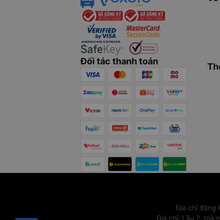
Đối tác thanh toán
Th
Địa chỉ đăng
Địa chỉ
:
Lầu 2, toà 