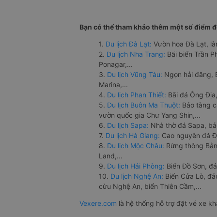
Bạn có thể tham khảo thêm một số điểm đế
1.
Du lịch Đà Lạt:
Vườn hoa Đà Lạt, là
2.
Du lịch Nha Trang:
Bãi biển Trần 
Ponagar,...
3.
Du lịch Vũng Tàu:
Ngọn hải đăng, 
Marina,...
4.
Du lịch Phan Thiết:
Bãi đá Ông Địa,
5.
Du lịch Buôn Ma Thuột:
Bảo tàng c
vườn quốc gia Chư Yang Shin,...
6.
Du lịch Sapa:
Nhà thờ đá Sapa, bả
7.
Du lịch Hà Giang:
Cao nguyên đá Đồ
8.
Du lịch Mộc Châu:
Rừng thông Bản 
Land,...
9.
Du lịch Hải Phòng:
Biển Đồ Sơn, đả
10.
Du lịch Nghệ An:
Biển Cửa Lò, đ
cừu Nghệ An, biển Thiên Cầm,...
Vexere.com
là hệ thống hỗ trợ đặt vé xe k