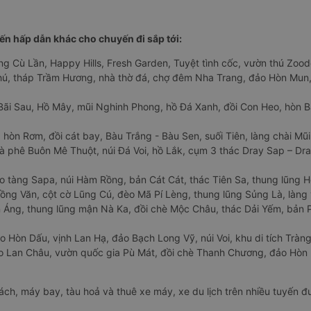
n hấp dẫn khác cho chuyến đi sắp tới:
ng Cù Lần, Happy Hills, Fresh Garden, Tuyệt tình cốc, vườn thú Zoodo
Phú, tháp Trầm Hương, nhà thờ đá, chợ đêm Nha Trang, đảo Hòn Mun,
Bãi Sau, Hồ Mây, mũi Nghinh Phong, hồ Đá Xanh, đồi Con Heo, hòn B
 hòn Rơm, đồi cát bay, Bàu Trắng - Bàu Sen, suối Tiên, làng chài Mũi
à phê Buôn Mê Thuột, núi Đá Voi, hồ Lắk, cụm 3 thác Dray Sap – Dra
o tàng Sapa, núi Hàm Rồng, bản Cát Cát, thác Tiên Sa, thung lũng 
ng Văn, cột cờ Lũng Cú, đèo Mã Pí Lèng, thung lũng Sủng Là, làng 
Áng, thung lũng mận Nà Ka, đồi chè Mộc Châu, thác Dải Yếm, bản P
o Hòn Dấu, vịnh Lan Hạ, đảo Bạch Long Vỹ, núi Voi, khu di tích Tràng
ảo Lan Châu, vườn quốc gia Pù Mát, đồi chè Thanh Chương, đảo Hò
hách, máy bay, tàu hoả và thuê xe máy, xe du lịch trên nhiều tuyến 