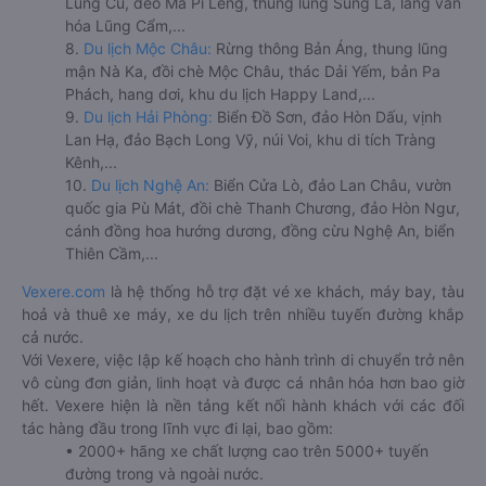
Lũng Cú, đèo Mã Pí Lèng, thung lũng Sủng Là, làng văn
hóa Lũng Cẩm,...
8.
Du lịch Mộc Châu:
Rừng thông Bản Áng, thung lũng
mận Nà Ka, đồi chè Mộc Châu, thác Dải Yếm, bản Pa
Phách, hang dơi, khu du lịch Happy Land,...
9.
Du lịch Hải Phòng:
Biển Đồ Sơn, đảo Hòn Dấu, vịnh
Lan Hạ, đảo Bạch Long Vỹ, núi Voi, khu di tích Tràng
Kênh,...
10.
Du lịch Nghệ An:
Biển Cửa Lò, đảo Lan Châu, vườn
quốc gia Pù Mát, đồi chè Thanh Chương, đảo Hòn Ngư,
cánh đồng hoa hướng dương, đồng cừu Nghệ An, biển
Thiên Cầm,...
Vexere.com
là hệ thống hỗ trợ đặt vé xe khách, máy bay, tàu
hoả và thuê xe máy, xe du lịch trên nhiều tuyến đường khắp
cả nước.
Với Vexere, việc lập kế hoạch cho hành trình di chuyển trở nên
vô cùng đơn giản, linh hoạt và được cá nhân hóa hơn bao giờ
hết. Vexere hiện là nền tảng kết nối hành khách với các đối
tác hàng đầu trong lĩnh vực đi lại, bao gồm:
• 2000+ hãng xe chất lượng cao trên 5000+ tuyến
đường trong và ngoài nước.