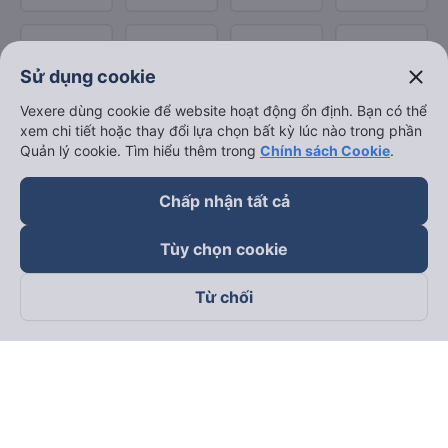
close
Sử dụng cookie
Vexere dùng cookie để website hoạt động ổn định. Bạn có thể
xem chi tiết hoặc thay đổi lựa chọn bất kỳ lúc nào trong phần
Quản lý cookie. Tìm hiểu thêm trong
Chính sách Cookie
.
Chấp nhận tất cả
Tùy chọn cookie
Từ chối
Theo dõi chúng tôi trên
Facebook
Tiktok
Youtube
Công ty TNHH Thương Mại Dịch Vụ Vexere