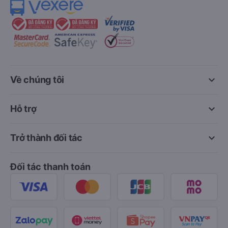
keyboard_arrow_down
Về chúng tôi
keyboard_arrow_down
Hỗ trợ
keyboard_arrow_down
Trở thành đối tác
Đối tác thanh toán