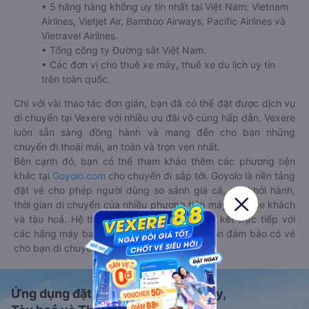
• 5 hãng hàng không uy tín nhất tại Việt Nam: Vietnam
Airlines, Vietjet Air, Bamboo Airways, Pacific Airlines và
Vietravel Airlines.
• Tổng công ty Đường sắt Việt Nam.
• Các đơn vị cho thuê xe máy, thuê xe du lịch uy tín
trên toàn quốc.
Chỉ với vài thao tác đơn giản, bạn đã có thể đặt được dịch vụ
di chuyển tại Vexere với nhiều ưu đãi vô cùng hấp dẫn. Vexere
luôn sẵn sàng đồng hành và mang đến cho bạn những
chuyến đi thoải mái, an toàn và trọn vẹn nhất.
Bên cạnh đó, bạn có thể tham khảo thêm các phương tiện
khác tại
Goyolo.com
cho chuyến đi sắp tới. Goyolo là nền tảng
đặt vé cho phép người dùng so sánh giá cả, giờ khởi hành,
thời gian di chuyển của nhiều phương tiện máy bay, xe khách
và tàu hoả. Hệ thống của Goyolo được liên kết trực tiếp với
các hãng máy bay, xe khách và tàu hoả, luôn đảm bảo có vé
cho bạn di chuyển.
Ứng dụng đặt vé Xe khách, Máy bay,