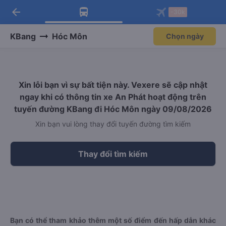
arrow_back
Tải app Vexere ngay!
Tải app Vexere
-30k
Mở app
Mở app
Nhận ưu đãi thành viên độc
-30k/ghế khi đặt vé máy bay qua
quyền
app
KBang
Hóc Môn
Chọn ngày
Xin lỗi bạn vì sự bất tiện này. Vexere sẽ cập nhật
ngay khi có thông tin xe An Phát hoạt động trên
tuyến đường KBang đi Hóc Môn ngày 09/08/2026
Xin bạn vui lòng thay đổi tuyến đường tìm kiếm
Thay đổi tìm kiếm
Bạn có thể tham khảo thêm một số điểm đến hấp dẫn khác