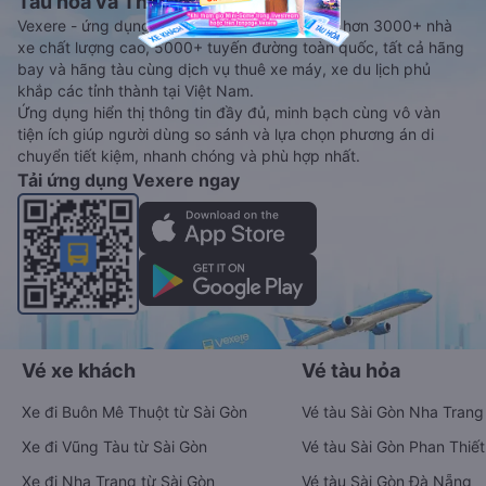
Tàu hoả và Thuê xe
Vexere - ứng dụng đặt vé đa phương tiện với hơn 3000+ nhà
xe chất lượng cao, 5000+ tuyến đường toàn quốc, tất cả hãng
bay và hãng tàu cùng dịch vụ thuê xe máy, xe du lịch phủ
khắp các tỉnh thành tại Việt Nam.
Ứng dụng hiển thị thông tin đầy đủ, minh bạch cùng vô vàn
tiện ích giúp người dùng so sánh và lựa chọn phương án di
chuyển tiết kiệm, nhanh chóng và phù hợp nhất.
Tải ứng dụng Vexere ngay
Vé xe khách
Vé tàu hỏa
Xe đi Buôn Mê Thuột từ Sài Gòn
Vé tàu Sài Gòn Nha Trang
Xe đi Vũng Tàu từ Sài Gòn
Vé tàu Sài Gòn Phan Thiết
Xe đi Nha Trang từ Sài Gòn
Vé tàu Sài Gòn Đà Nẵng