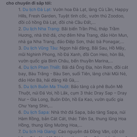
cho chuyến đi sắp tới:
1.
Du lịch Đà Lạt:
Vườn hoa Đà Lạt, làng Cù Lần, Happy
Hills, Fresh Garden, Tuyệt tình cốc, vườn thú Zoodoo,
đồi cỏ hồng Đà Lạt, đồi chè Cầu Đất,...
2.
Du lịch Nha Trang:
Bãi biển Trần Phú, tháp Trầm
Hương, nhà thờ đá, chợ đêm Nha Trang, đảo Hòn Mun,
nhà ga Nha Trang, đảo Điệp Sơn, thác bà Ponagar,...
3.
Du lịch Vũng Tàu:
Ngọn hải đăng, Bãi Sau, Hồ Mây,
mũi Nghinh Phong, hồ Đá Xanh, đồi Con Heo, hòn Bà,
vườn quốc gia Bình Châu, bến thuyền Marina,...
4.
Du lịch Phan Thiết:
Bãi đá Ông Địa, hòn Rơm, đồi cát
bay, Bàu Trắng - Bàu Sen, suối Tiên, làng chài Mũi Né,
đảo Hòn Bà, hải đăng Kê Gà,...
5.
Du lịch Buôn Ma Thuột:
Bảo tàng cà phê Buôn Mê
Thuột, núi Đá Voi, hồ Lắk, cụm 3 thác Dray Sap – Dray
Nur – Gia Long, Buôn Đôn, hồ Ea Kao, vườn quốc gia
Chư Yang Shin,...
6.
Du lịch Sapa:
Nhà thờ đá Sapa, bảo tàng Sapa, núi
Hàm Rồng, bản Cát Cát, thác Tiên Sa, thung lũng Hoa
Hồng, thung lũng Mường Hoa,...
7.
Du lịch Hà Giang:
Cao nguyên đá Đồng Văn, cột cờ