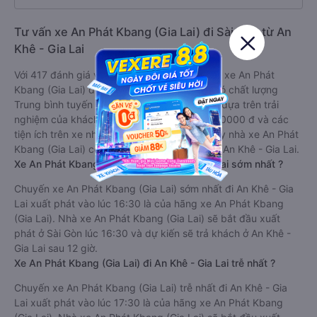
Tư vấn xe An Phát Kbang (Gia Lai) đi Sài Gòn từ An
Khê - Gia Lai
Với 417 đánh giá với điểm trung bình là 4.6/5 xe An Phát
Kbang (Gia Lai) được đánh giá là xe khách có chất lượng
Trung bình tuyến Sài Gòn đi An Khê - Gia Lai dựa trên trải
nghiệm của khách hàng. Với giá vé chỉ từ 380000 đ và các
tiện ích trên xe như: Đang cập nhật. Mỗi ngày nhà xe An Phát
Kbang (Gia Lai) có 2 chuyến xe đi Sài Gòn đi An Khê - Gia Lai.
Xe An Phát Kbang (Gia Lai) đi An Khê - Gia Lai sớm nhất ?
Chuyến xe An Phát Kbang (Gia Lai) sớm nhất đi An Khê - Gia
Lai xuất phát vào lúc 16:30 là của hãng xe An Phát Kbang
(Gia Lai). Nhà xe An Phát Kbang (Gia Lai) sẽ bắt đầu xuất
phát ở Sài Gòn lúc 16:30 và dự kiến sẽ trả khách ở An Khê -
Gia Lai sau 12 giờ.
Xe An Phát Kbang (Gia Lai) đi An Khê - Gia Lai trễ nhất ?
Chuyến xe An Phát Kbang (Gia Lai) trễ nhất đi An Khê - Gia
Lai xuất phát vào lúc 17:30 là của hãng xe An Phát Kbang