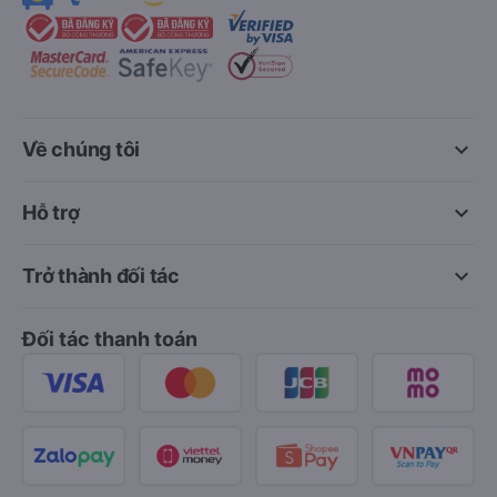
keyboard_arrow_down
Về chúng tôi
keyboard_arrow_down
Hỗ trợ
keyboard_arrow_down
Trở thành đối tác
Đối tác thanh toán