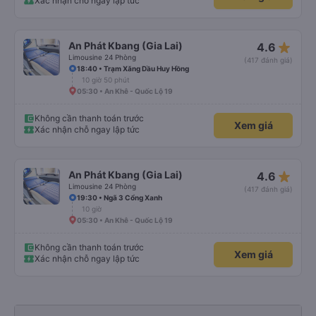
Xác nhận chỗ ngay lập tức
star_rate
An Phát Kbang (Gia Lai)
4.6
Limousine 24 Phòng
(417 đánh giá)
18:40 • Trạm Xăng Dầu Huy Hồng
10 giờ 50 phút
05:30 • An Khê - Quốc Lộ 19
Không cần thanh toán trước
Xem giá
Xác nhận chỗ ngay lập tức
star_rate
An Phát Kbang (Gia Lai)
4.6
Limousine 24 Phòng
(417 đánh giá)
19:30 • Ngã 3 Cổng Xanh
10 giờ
05:30 • An Khê - Quốc Lộ 19
Không cần thanh toán trước
Xem giá
Xác nhận chỗ ngay lập tức