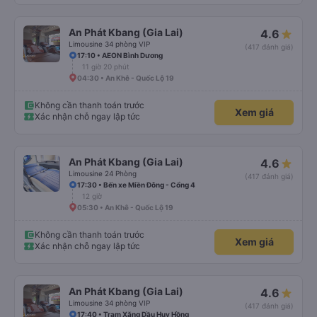
An Phát Kbang (Gia Lai)
4.6
Limousine 34 phòng VIP
(417 đánh giá)
17:10 • AEON Bình Dương
11 giờ 20 phút
04:30 • An Khê - Quốc Lộ 19
Không cần thanh toán trước
Xem giá
Xác nhận chỗ ngay lập tức
An Phát Kbang (Gia Lai)
4.6
Limousine 24 Phòng
(417 đánh giá)
17:30 • Bến xe Miền Đông - Cổng 4
12 giờ
05:30 • An Khê - Quốc Lộ 19
Không cần thanh toán trước
Xem giá
Xác nhận chỗ ngay lập tức
An Phát Kbang (Gia Lai)
4.6
Limousine 34 phòng VIP
(417 đánh giá)
17:40 • Trạm Xăng Dầu Huy Hồng