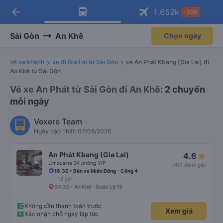
arrow_back
Tải app Vexere ngay!
Tải app Vexere
1.652
k
-30k
Mở app
Mở app
Nhận ưu đãi thành viên độc
-30k/ghế khi đặt vé máy bay qua
quyền
app
Sài Gòn
An Khê
Chọn ngày
Vé xe khách
xe đi Gia Lai từ Sài Gòn
xe An Phát Kbang (Gia Lai) đi
An Khê từ Sài Gòn
Vé xe An Phát từ Sài Gòn đi An Khê
: 2 chuyến
mỗi ngày
Vexere Team
Ngày cập nhật: 07/08/2026
An Phát Kbang (Gia Lai)
4.6
Limousine 34 phòng VIP
(417 đánh giá)
16:30 • Bến xe Miền Đông - Cổng 4
12 giờ
04:30 • An Khê - Quốc Lộ 19
Không cần thanh toán trước
Xem giá
Xác nhận chỗ ngay lập tức