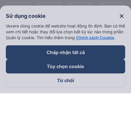
close
Sử dụng cookie
Vexere dùng cookie để website hoạt động ổn định. Bạn có thể
xem chi tiết hoặc thay đổi lựa chọn bất kỳ lúc nào trong phần
Quản lý cookie. Tìm hiểu thêm trong
Chính sách Cookie
.
Chấp nhận tất cả
Tùy chọn cookie
Từ chối
Theo dõi chúng tôi trên
Facebook
Tiktok
Youtube
Công ty TNHH Thương Mại Dịch Vụ Vexere
Địa chỉ đăng ký kinh doanh: 8C Chữ Đồng Tử, Phường Tân