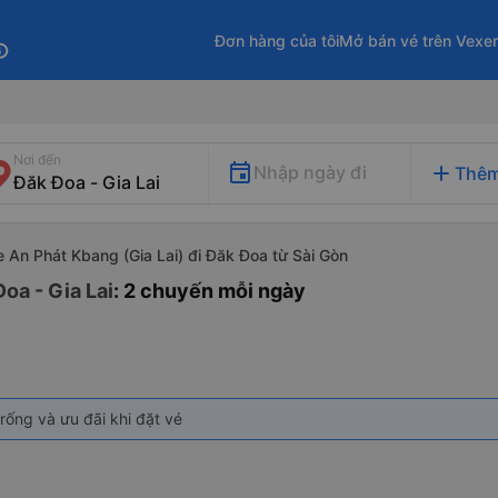
Đơn hàng của tôi
Mở bán vé trên Vexe
fo
Nơi đến
add
Nhập ngày đi
Thêm
e An Phát Kbang (Gia Lai) đi Đăk Đoa từ Sài Gòn
oa - Gia Lai
: 2 chuyến mỗi ngày
rống và ưu đãi khi đặt vé