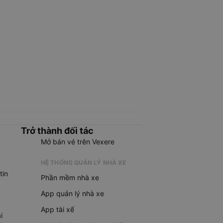
Trở thành đối tác
Mở bán vé trên Vexere
HỆ THỐNG QUẢN LÝ NHÀ XE
tin
Phần mềm nhà xe
App quản lý nhà xe
App tài xế
i