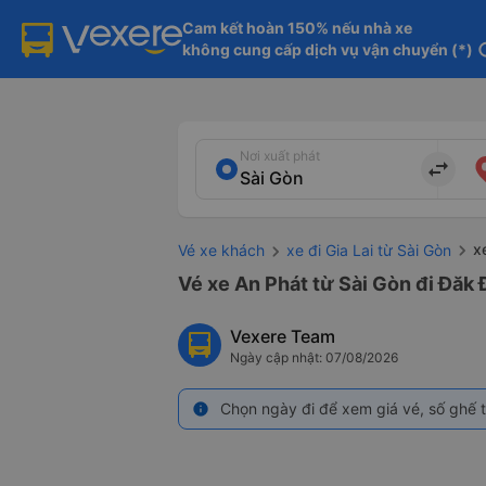
Cam kết hoàn 150% nếu nhà xe

không cung cấp dịch vụ vận chuyển (*)
in
Nơi xuất phát
import_export
x
Vé xe khách
xe đi Gia Lai từ Sài Gòn
Vé xe An Phát từ Sài Gòn đi Đăk Đ
Vexere Team
Ngày cập nhật: 07/08/2026
Chọn ngày đi để xem giá vé, số ghế t
info