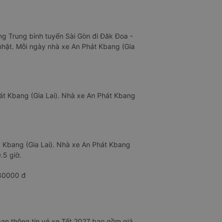
ợng Trung bình tuyến Sài Gòn đi Đăk Đoa -
 nhật. Mỗi ngày nhà xe An Phát Kbang (Gia
hát Kbang (Gia Lai). Nhà xe An Phát Kbang
át Kbang (Gia Lai). Nhà xe An Phát Kbang
.5 giờ.
380000 đ
ạn thông tin vé xe Tết 2027 bao gồm giá