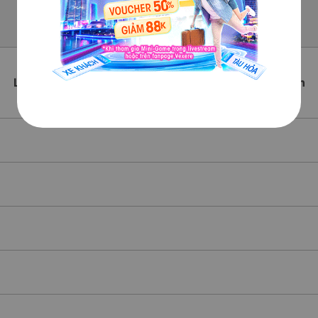
Lịch trình chi tiết các xe An Phát Đi Đắk Pơ từ Sài Gòn