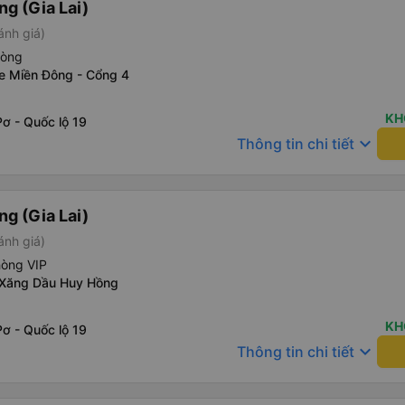
g (Gia Lai)
ánh giá)
hòng
xe Miền Đông - Cổng 4
KH
ơ - Quốc lộ 19
keyboard_arrow_down
Thông tin chi tiết
g (Gia Lai)
ánh giá)
hòng VIP
 Xăng Dầu Huy Hồng
KH
ơ - Quốc lộ 19
keyboard_arrow_down
Thông tin chi tiết