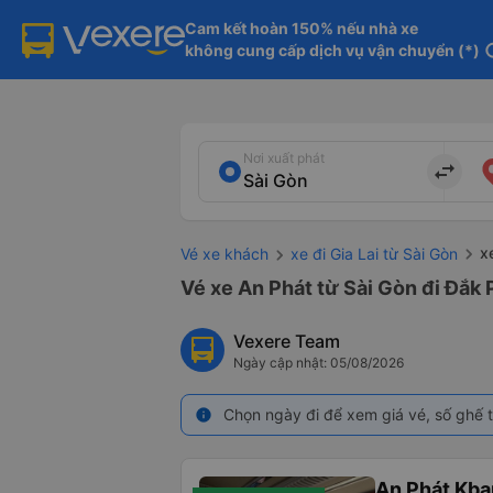
Cam kết hoàn 150% nếu nhà xe

không cung cấp dịch vụ vận chuyển (*)
in
Nơi xuất phát
import_export
x
Vé xe khách
xe đi Gia Lai từ Sài Gòn
Vé xe An Phát từ Sài Gòn đi Đắk P
Vexere Team
Ngày cập nhật: 05/08/2026
Chọn ngày đi để xem giá vé, số ghế t
info
An Phát Kban