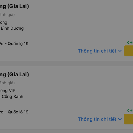
g (Gia Lai)
ánh giá)
hòng
 Bình Dương
KH
ơ - Quốc lộ 19
keyboard_arrow_down
Thông tin chi tiết
g (Gia Lai)
ánh giá)
hòng VIP
3 Cổng Xanh
KH
ơ - Quốc lộ 19
keyboard_arrow_down
Thông tin chi tiết