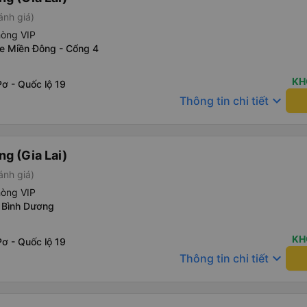
ánh giá)
hòng VIP
xe Miền Đông - Cổng 4
KH
ơ - Quốc lộ 19
keyboard_arrow_down
Thông tin chi tiết
g (Gia Lai)
ánh giá)
hòng VIP
 Bình Dương
KH
ơ - Quốc lộ 19
keyboard_arrow_down
Thông tin chi tiết