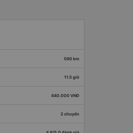
590 km
11.5 giờ
440.000 VNĐ
2 chuyến
4.6/5.0 đánh giá