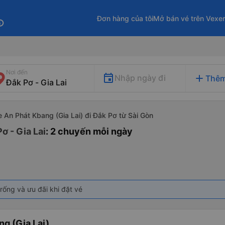
Đơn hàng của tôi
Mở bán vé trên Vexe
fo
Nơi đến
add
Nhập ngày đi
Thêm
e An Phát Kbang (Gia Lai) đi Đắk Pơ từ Sài Gòn
ơ - Gia Lai
: 2 chuyến mỗi ngày
rống và ưu đãi khi đặt vé
g (Gia Lai)