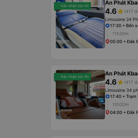
An Phát Kban
Xác nhận tức thì
4.6
star
(417 đ
Limousine 24 P
17:30 • Bến 
11h30m
05:00 • Đắk P
An Phát Kban
Xác nhận tức thì
4.6
star
(417 đ
Limousine 34 p
17:40 • Trạm
10h20m
04:00 • Đắk P