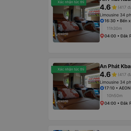
Xác nhận tức thì
4.6
star
(417 đ
Limousine 34 p
16:30 • Bến 
11h30m
04:00 • Đắk P
An Phát Kban
Xác nhận tức thì
4.6
star
(417 đ
Limousine 34 p
17:10 • AEON
10h50m
04:00 • Đắk P