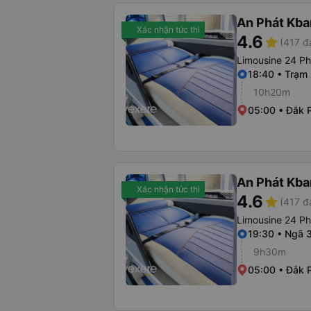
An Phát Kban
Xác nhận tức thì
4.6
star
(417 đ
Limousine 24 P
18:40 • Trạm
10h20m
05:00 • Đắk P
An Phát Kban
Xác nhận tức thì
4.6
star
(417 đ
Limousine 24 P
19:30 • Ngã 
9h30m
05:00 • Đắk P