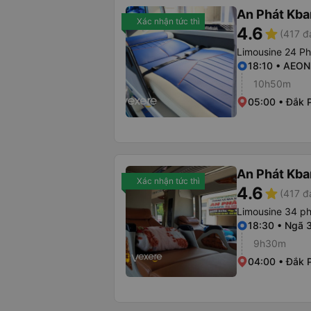
An Phát Kban
Xác nhận tức thì
4.6
star
(417 đ
Limousine 24 P
18:10 • AEON
10h50m
05:00 • Đắk P
An Phát Kban
Xác nhận tức thì
4.6
star
(417 đ
Limousine 34 p
18:30 • Ngã 
9h30m
04:00 • Đắk P