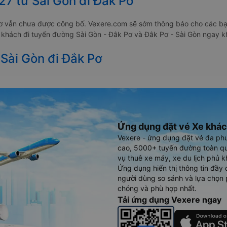
27 từ Sài Gòn đi Đắk Pơ
Pơ vẫn chưa được công bố. Vexere.com sẽ sớm thông báo cho các bạn
e khách đi tuyến đường Sài Gòn - Đắk Pơ và Đắk Pơ - Sài Gòn ngay kh
 Sài Gòn đi Đắk Pơ
Ứng dụng đặt vé Xe khác
Vexere - ứng dụng đặt vé đa ph
cao, 5000+ tuyến đường toàn qu
vụ thuê xe máy, xe du lịch phủ k
Ứng dụng hiển thị thông tin đầy 
người dùng so sánh và lựa chọn 
chóng và phù hợp nhất.
Tải ứng dụng Vexere ngay