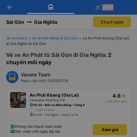
arrow_back
Tải app Vexere ngay!
Tải app Vexere
-30k
Mở app
Mở app
Nhận ưu đãi thành viên độc
-30k/ghế khi đặt vé máy bay qua
quyền
app
Sài Gòn
Gia Nghĩa
Chọn ngày
Vé xe khách
xe đi Đăk Nông từ Sài Gòn
xe An Phát Kbang (Gia Lai)
đi Gia Nghĩa từ Sài Gòn
Vé xe An Phát từ Sài Gòn đi Gia Nghĩa
: 2
chuyến mỗi ngày
Vexere Team
Ngày cập nhật: 09/08/2026
An Phát Kbang (Gia Lai)
4.6
Limousine 34 phòng VIP
(418 đánh giá)
16:30 • Bến xe Miền Đông - Cổng 4
5 giờ 10 phút
21:40 • Gia Nghĩa - Quốc Lộ 14
Không cần thanh toán trước
Xem giá
Xác nhận chỗ ngay lập tức