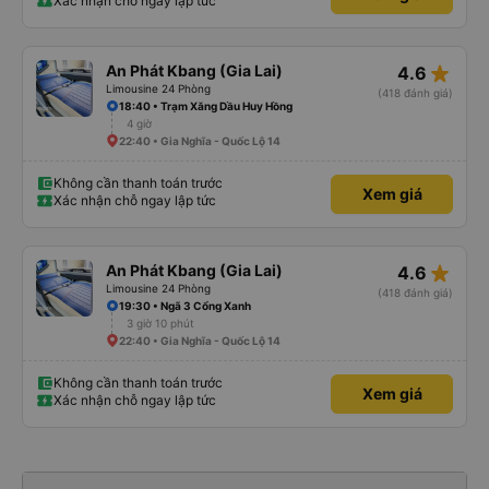
Xác nhận chỗ ngay lập tức
star_rate
An Phát Kbang (Gia Lai)
4.6
Limousine 24 Phòng
(418 đánh giá)
18:40 • Trạm Xăng Dầu Huy Hồng
4 giờ
22:40 • Gia Nghĩa - Quốc Lộ 14
Không cần thanh toán trước
Xem giá
Xác nhận chỗ ngay lập tức
star_rate
An Phát Kbang (Gia Lai)
4.6
Limousine 24 Phòng
(418 đánh giá)
19:30 • Ngã 3 Cổng Xanh
3 giờ 10 phút
22:40 • Gia Nghĩa - Quốc Lộ 14
Không cần thanh toán trước
Xem giá
Xác nhận chỗ ngay lập tức