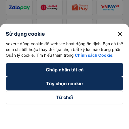
close
Sử dụng cookie
Vexere dùng cookie để website hoạt động ổn định. Bạn có thể
xem chi tiết hoặc thay đổi lựa chọn bất kỳ lúc nào trong phần
Quản lý cookie. Tìm hiểu thêm trong
Chính sách Cookie
.
Chấp nhận tất cả
Tùy chọn cookie
Từ chối
Theo dõi chúng tôi trên
Facebook
Tiktok
Youtube