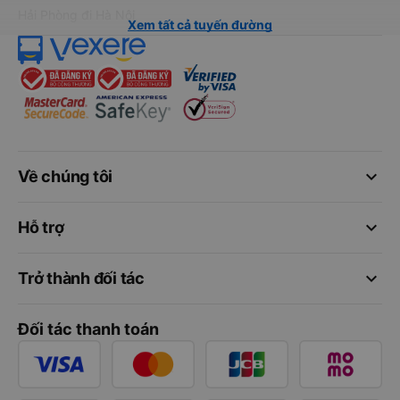
Hải Phòng đi Hà Nội
Xem tất cả tuyến đường
keyboard_arrow_down
Về chúng tôi
keyboard_arrow_down
Hỗ trợ
keyboard_arrow_down
Trở thành đối tác
Đối tác thanh toán