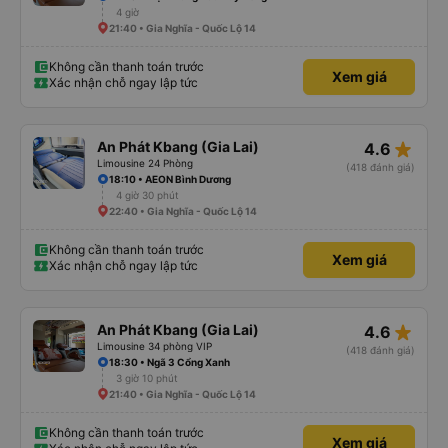
4 giờ
21:40 • Gia Nghĩa - Quốc Lộ 14
Không cần thanh toán trước
Xem giá
Xác nhận chỗ ngay lập tức
star_rate
An Phát Kbang (Gia Lai)
4.6
Limousine 24 Phòng
(418 đánh giá)
18:10 • AEON Bình Dương
4 giờ 30 phút
22:40 • Gia Nghĩa - Quốc Lộ 14
Không cần thanh toán trước
Xem giá
Xác nhận chỗ ngay lập tức
star_rate
An Phát Kbang (Gia Lai)
4.6
Limousine 34 phòng VIP
(418 đánh giá)
18:30 • Ngã 3 Cổng Xanh
3 giờ 10 phút
21:40 • Gia Nghĩa - Quốc Lộ 14
Không cần thanh toán trước
Xem giá