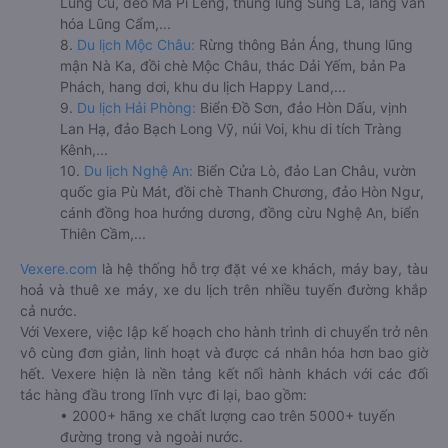
Lũng Cú, đèo Mã Pí Lèng, thung lũng Sủng Là, làng văn
hóa Lũng Cẩm,...
8.
Du lịch Mộc Châu:
Rừng thông Bản Áng, thung lũng
mận Nà Ka, đồi chè Mộc Châu, thác Dải Yếm, bản Pa
Phách, hang dơi, khu du lịch Happy Land,...
9.
Du lịch Hải Phòng:
Biển Đồ Sơn, đảo Hòn Dấu, vịnh
Lan Hạ, đảo Bạch Long Vỹ, núi Voi, khu di tích Tràng
Kênh,...
10.
Du lịch Nghệ An:
Biển Cửa Lò, đảo Lan Châu, vườn
quốc gia Pù Mát, đồi chè Thanh Chương, đảo Hòn Ngư,
cánh đồng hoa hướng dương, đồng cừu Nghệ An, biển
Thiên Cầm,...
Vexere.com
là hệ thống hỗ trợ đặt vé xe khách, máy bay, tàu
hoả và thuê xe máy, xe du lịch trên nhiều tuyến đường khắp
cả nước.
Với Vexere, việc lập kế hoạch cho hành trình di chuyển trở nên
vô cùng đơn giản, linh hoạt và được cá nhân hóa hơn bao giờ
hết. Vexere hiện là nền tảng kết nối hành khách với các đối
tác hàng đầu trong lĩnh vực đi lại, bao gồm:
• 2000+ hãng xe chất lượng cao trên 5000+ tuyến
đường trong và ngoài nước.