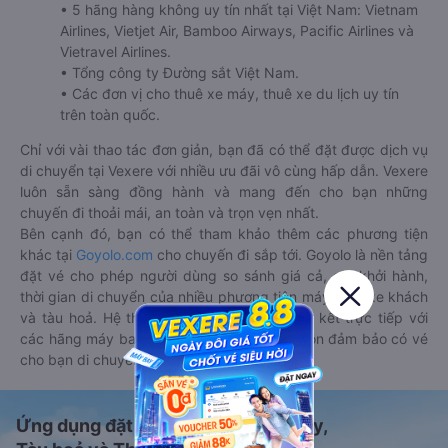
• 5 hãng hàng không uy tín nhất tại Việt Nam: Vietnam
Airlines, Vietjet Air, Bamboo Airways, Pacific Airlines và
Vietravel Airlines.
• Tổng công ty Đường sắt Việt Nam.
• Các đơn vị cho thuê xe máy, thuê xe du lịch uy tín
trên toàn quốc.
Chỉ với vài thao tác đơn giản, bạn đã có thể đặt được dịch vụ
di chuyển tại Vexere với nhiều ưu đãi vô cùng hấp dẫn. Vexere
luôn sẵn sàng đồng hành và mang đến cho bạn những
chuyến đi thoải mái, an toàn và trọn vẹn nhất.
Bên cạnh đó, bạn có thể tham khảo thêm các phương tiện
khác tại
Goyolo.com
cho chuyến đi sắp tới. Goyolo là nền tảng
đặt vé cho phép người dùng so sánh giá cả, giờ khởi hành,
thời gian di chuyển của nhiều phương tiện máy bay, xe khách
và tàu hoả. Hệ thống của Goyolo được liên kết trực tiếp với
các hãng máy bay, xe khách và tàu hoả, luôn đảm bảo có vé
cho bạn di chuyển.
Ứng dụng đặt vé Xe khách, Máy bay,