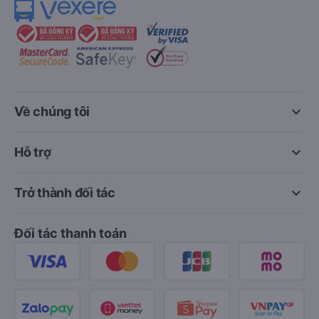
keyboard_arrow_down
Về chúng tôi
keyboard_arrow_down
Hỗ trợ
keyboard_arrow_down
Trở thành đối tác
Đối tác thanh toán