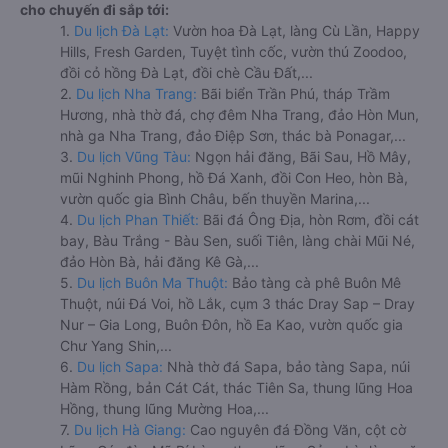
cho chuyến đi sắp tới:
1.
Du lịch Đà Lạt:
Vườn hoa Đà Lạt, làng Cù Lần, Happy
Hills, Fresh Garden, Tuyệt tình cốc, vườn thú Zoodoo,
đồi cỏ hồng Đà Lạt, đồi chè Cầu Đất,...
2.
Du lịch Nha Trang:
Bãi biển Trần Phú, tháp Trầm
Hương, nhà thờ đá, chợ đêm Nha Trang, đảo Hòn Mun,
nhà ga Nha Trang, đảo Điệp Sơn, thác bà Ponagar,...
3.
Du lịch Vũng Tàu:
Ngọn hải đăng, Bãi Sau, Hồ Mây,
mũi Nghinh Phong, hồ Đá Xanh, đồi Con Heo, hòn Bà,
vườn quốc gia Bình Châu, bến thuyền Marina,...
4.
Du lịch Phan Thiết:
Bãi đá Ông Địa, hòn Rơm, đồi cát
bay, Bàu Trắng - Bàu Sen, suối Tiên, làng chài Mũi Né,
đảo Hòn Bà, hải đăng Kê Gà,...
5.
Du lịch Buôn Ma Thuột:
Bảo tàng cà phê Buôn Mê
Thuột, núi Đá Voi, hồ Lắk, cụm 3 thác Dray Sap – Dray
Nur – Gia Long, Buôn Đôn, hồ Ea Kao, vườn quốc gia
Chư Yang Shin,...
6.
Du lịch Sapa:
Nhà thờ đá Sapa, bảo tàng Sapa, núi
Hàm Rồng, bản Cát Cát, thác Tiên Sa, thung lũng Hoa
Hồng, thung lũng Mường Hoa,...
7.
Du lịch Hà Giang:
Cao nguyên đá Đồng Văn, cột cờ