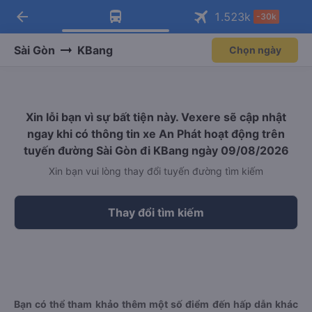
arrow_back
Tải app Vexere ngay!
Tải app Vexere
1.523
k
-30k
Mở app
Mở app
Nhận ưu đãi thành viên độc
-30k/ghế khi đặt vé máy bay qua
quyền
app
Sài Gòn
KBang
Chọn ngày
Xin lỗi bạn vì sự bất tiện này. Vexere sẽ cập nhật
ngay khi có thông tin xe An Phát hoạt động trên
tuyến đường Sài Gòn đi KBang ngày 09/08/2026
Xin bạn vui lòng thay đổi tuyến đường tìm kiếm
Thay đổi tìm kiếm
Bạn có thể tham khảo thêm một số điểm đến hấp dẫn khác