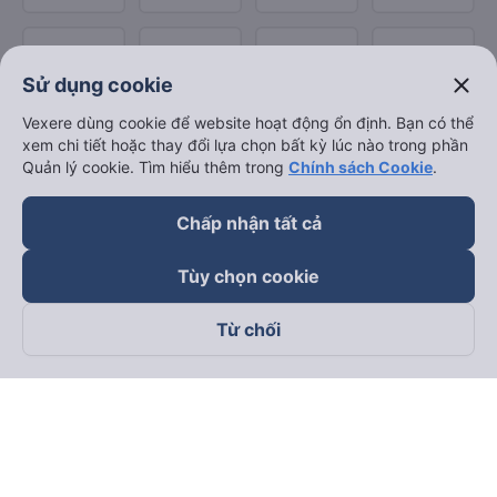
close
Sử dụng cookie
Vexere dùng cookie để website hoạt động ổn định. Bạn có thể
xem chi tiết hoặc thay đổi lựa chọn bất kỳ lúc nào trong phần
Quản lý cookie. Tìm hiểu thêm trong
Chính sách Cookie
.
Chấp nhận tất cả
Tùy chọn cookie
Từ chối
Theo dõi chúng tôi trên
Facebook
Tiktok
Youtube
Công ty TNHH Thương Mại Dịch Vụ Vexere