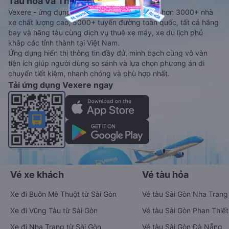
Tàu hoả và Thuê xe
Vexere - ứng dụng đặt vé đa phương tiện với hơn 3000+ nhà
xe chất lượng cao, 5000+ tuyến đường toàn quốc, tất cả hãng
bay và hãng tàu cùng dịch vụ thuê xe máy, xe du lịch phủ
khắp các tỉnh thành tại Việt Nam.
Ứng dụng hiển thị thông tin đầy đủ, minh bạch cùng vô vàn
tiện ích giúp người dùng so sánh và lựa chọn phương án di
chuyển tiết kiệm, nhanh chóng và phù hợp nhất.
Tải ứng dụng Vexere ngay
Vé xe khách
Vé tàu hỏa
Xe đi Buôn Mê Thuột từ Sài Gòn
Vé tàu Sài Gòn Nha Trang
Xe đi Vũng Tàu từ Sài Gòn
Vé tàu Sài Gòn Phan Thiết
Xe đi Nha Trang từ Sài Gòn
Vé tàu Sài Gòn Đà Nẵng