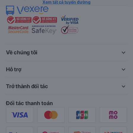
Xem tất cả tuyến đường
keyboard_arrow_down
Về chúng tôi
keyboard_arrow_down
Hỗ trợ
keyboard_arrow_down
Trở thành đối tác
Đối tác thanh toán