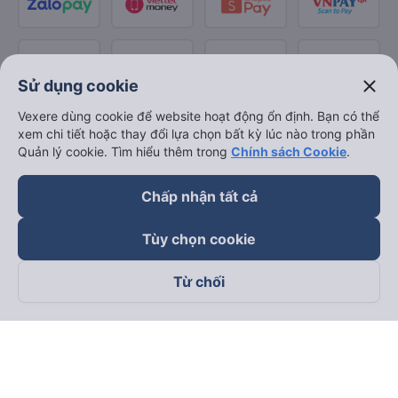
close
Sử dụng cookie
Vexere dùng cookie để website hoạt động ổn định. Bạn có thể
xem chi tiết hoặc thay đổi lựa chọn bất kỳ lúc nào trong phần
Quản lý cookie. Tìm hiểu thêm trong
Chính sách Cookie
.
Chấp nhận tất cả
Tùy chọn cookie
Từ chối
Theo dõi chúng tôi trên
Facebook
Tiktok
Youtube
Công ty TNHH Thương Mại Dịch Vụ Vexere