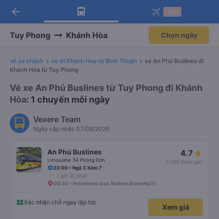
arrow_back
Tải app Vexere ngay!
Tải app Vexere
-30k
Mở app
Mở app
Nhận ưu đãi thành viên độc
-30k/ghế khi đặt vé máy bay qua
quyền
app
Tuy Phong
Khánh Hòa
Chọn ngày
Vé xe khách
xe đi Khánh Hòa từ Bình Thuận
xe An Phú Buslines đi
Khánh Hòa từ Tuy Phong
Vé xe An Phú Buslines từ Tuy Phong đi Khánh
Hòa
: 1 chuyến mỗi ngày
Vexere Team
Ngày cập nhật: 07/08/2026
An Phú Buslines
4.7
Limousine 34 Phòng Đơn
(1292 đánh giá)
23:00 • Ngã 3 Xóm 7
1 giờ 30 phút
00:30 • Petrolimex Gas Station Store No.11
Xác nhận chỗ ngay lập tức
Xem giá