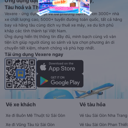
Ứng dụng đặt vé Xe khách, Máy bay,
Tàu hoả và Thuê xe
Vexere - ứng dụng đặt vé đa phương tiện với hơn 3000+ nhà
xe chất lượng cao, 5000+ tuyến đường toàn quốc, tất cả hãng
bay và hãng tàu cùng dịch vụ thuê xe máy, xe du lịch phủ
khắp các tỉnh thành tại Việt Nam.
Ứng dụng hiển thị thông tin đầy đủ, minh bạch cùng vô vàn
tiện ích giúp người dùng so sánh và lựa chọn phương án di
chuyển tiết kiệm, nhanh chóng và phù hợp nhất.
Tải ứng dụng Vexere ngay
Vé xe khách
Vé tàu hỏa
Xe đi Buôn Mê Thuột từ Sài Gòn
Vé tàu Sài Gòn Nha Trang
Xe đi Vũng Tàu từ Sài Gòn
Vé tàu Sài Gòn Phan Thiết