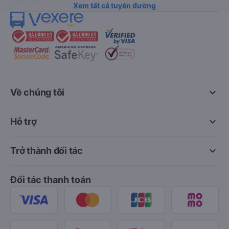
Xem tất cả tuyến đường
keyboard_arrow_down
Về chúng tôi
keyboard_arrow_down
Hỗ trợ
keyboard_arrow_down
Trở thành đối tác
Đối tác thanh toán