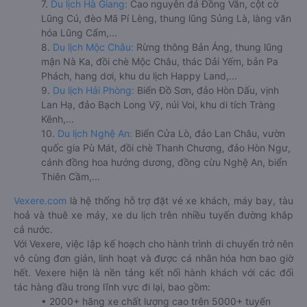
7.
Du lịch Hà Giang:
Cao nguyên đá Đồng Văn, cột cờ
Lũng Cú, đèo Mã Pí Lèng, thung lũng Sủng Là, làng văn
hóa Lũng Cẩm,...
8.
Du lịch Mộc Châu:
Rừng thông Bản Áng, thung lũng
mận Nà Ka, đồi chè Mộc Châu, thác Dải Yếm, bản Pa
Phách, hang dơi, khu du lịch Happy Land,...
9.
Du lịch Hải Phòng:
Biển Đồ Sơn, đảo Hòn Dấu, vịnh
Lan Hạ, đảo Bạch Long Vỹ, núi Voi, khu di tích Tràng
Kênh,...
10.
Du lịch Nghệ An:
Biển Cửa Lò, đảo Lan Châu, vườn
quốc gia Pù Mát, đồi chè Thanh Chương, đảo Hòn Ngư,
cánh đồng hoa hướng dương, đồng cừu Nghệ An, biển
Thiên Cầm,...
Vexere.com
là hệ thống hỗ trợ đặt vé xe khách, máy bay, tàu
hoả và thuê xe máy, xe du lịch trên nhiều tuyến đường khắp
cả nước.
Với Vexere, việc lập kế hoạch cho hành trình di chuyển trở nên
vô cùng đơn giản, linh hoạt và được cá nhân hóa hơn bao giờ
hết. Vexere hiện là nền tảng kết nối hành khách với các đối
tác hàng đầu trong lĩnh vực đi lại, bao gồm:
• 2000+ hãng xe chất lượng cao trên 5000+ tuyến