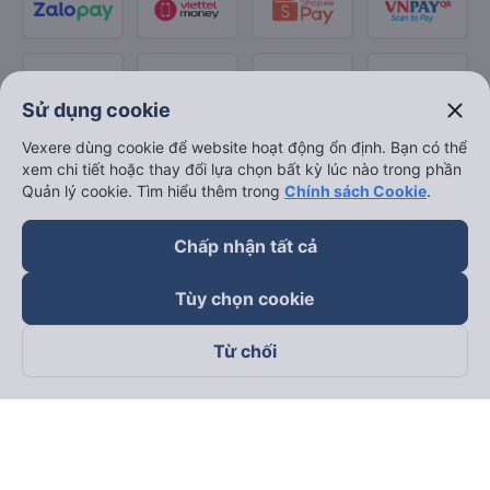
close
Sử dụng cookie
Vexere dùng cookie để website hoạt động ổn định. Bạn có thể
xem chi tiết hoặc thay đổi lựa chọn bất kỳ lúc nào trong phần
Quản lý cookie. Tìm hiểu thêm trong
Chính sách Cookie
.
Chấp nhận tất cả
Tùy chọn cookie
Từ chối
Theo dõi chúng tôi trên
Facebook
Tiktok
Youtube
Công ty TNHH Thương Mại Dịch Vụ Vexere