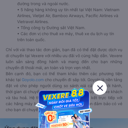
đường trong và ngoài nước.
• 5 hãng hàng không uy tín nhất tại Việt Nam: Vietnam
Airlines, Vietjet Air, Bamboo Airways, Pacific Airlines và
Vietravel Airlines.
• Tổng công ty Đường sắt Việt Nam.
• Các đơn vị cho thuê xe máy, thuê xe du lịch uy tín
trên toàn quốc.
Chỉ với vài thao tác đơn giản, bạn đã có thể đặt được dịch vụ
di chuyển tại Vexere với nhiều ưu đãi vô cùng hấp dẫn. Vexere
luôn sẵn sàng đồng hành và mang đến cho bạn những
chuyến đi thoải mái, an toàn và trọn vẹn nhất.
Bên cạnh đó, bạn có thể tham khảo thêm các phương tiện
khác tại
Goyolo.com
cho chuyến đi sắp tới. Goyolo là nền tảng
đặt vé cho phép người dùng so sánh giá cả, giờ khởi hành,
thời gian di chuyển của nhiều phương tiện máy bay, xe khách
và tàu hoả. Hệ thống của Goyolo được liên kết trực tiếp với
các hãng máy bay, xe khách và tàu hoả, luôn đảm bảo có vé
cho bạn di chuyển.