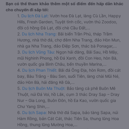
Bạn có thể tham khảo thêm một số điểm đến hấp dẫn khác
cho chuyến đi sắp tới:
1.
Du lịch Đà Lạt:
Vườn hoa Đà Lạt, làng Cù Lần, Happy
Hills, Fresh Garden, Tuyệt tình cốc, vườn thú Zoodoo,
đồi cỏ hồng Đà Lạt, đồi chè Cầu Đất,...
2.
Du lịch Nha Trang:
Bãi biển Trần Phú, tháp Trầm
Hương, nhà thờ đá, chợ đêm Nha Trang, đảo Hòn Mun,
nhà ga Nha Trang, đảo Điệp Sơn, thác bà Ponagar,...
3.
Du lịch Vũng Tàu:
Ngọn hải đăng, Bãi Sau, Hồ Mây,
mũi Nghinh Phong, hồ Đá Xanh, đồi Con Heo, hòn Bà,
vườn quốc gia Bình Châu, bến thuyền Marina,...
4.
Du lịch Phan Thiết:
Bãi đá Ông Địa, hòn Rơm, đồi cát
bay, Bàu Trắng - Bàu Sen, suối Tiên, làng chài Mũi Né,
đảo Hòn Bà, hải đăng Kê Gà,...
5.
Du lịch Buôn Ma Thuột:
Bảo tàng cà phê Buôn Mê
Thuột, núi Đá Voi, hồ Lắk, cụm 3 thác Dray Sap – Dray
Nur – Gia Long, Buôn Đôn, hồ Ea Kao, vườn quốc gia
Chư Yang Shin,...
6.
Du lịch Sapa:
Nhà thờ đá Sapa, bảo tàng Sapa, núi
Hàm Rồng, bản Cát Cát, thác Tiên Sa, thung lũng Hoa
Hồng, thung lũng Mường Hoa,...