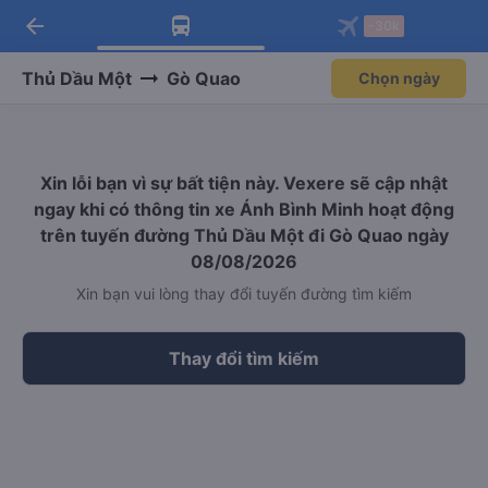
arrow_back
Tải app Vexere ngay!
Tải app Vexere
-30k
Mở app
Mở app
Nhận ưu đãi thành viên độc
-30k/ghế khi đặt vé máy bay qua
quyền
app
Thủ Dầu Một
Gò Quao
Chọn ngày
Xin lỗi bạn vì sự bất tiện này. Vexere sẽ cập nhật
ngay khi có thông tin xe Ánh Bình Minh hoạt động
trên tuyến đường Thủ Dầu Một đi Gò Quao ngày
08/08/2026
Xin bạn vui lòng thay đổi tuyến đường tìm kiếm
Thay đổi tìm kiếm