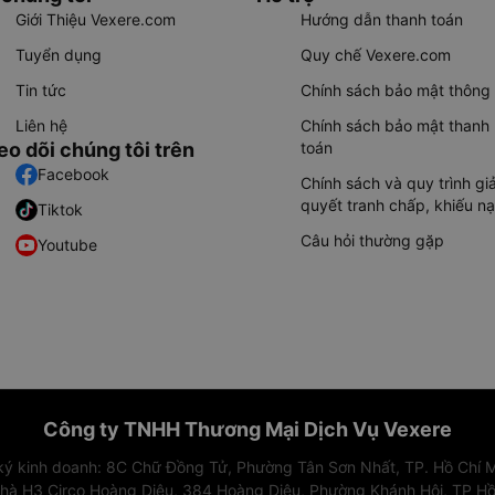
Giới Thiệu Vexere.com
Hướng dẫn thanh toán
Tuyển dụng
Quy chế Vexere.com
Tin tức
Chính sách bảo mật thông 
Liên hệ
Chính sách bảo mật thanh
eo dõi chúng tôi trên
toán
Facebook
Chính sách và quy trình giả
quyết tranh chấp, khiếu nạ
Tiktok
Câu hỏi thường gặp
Youtube
Công ty TNHH Thương Mại Dịch Vụ Vexere
 ký kinh doanh: 8C Chữ Đồng Tử, Phường Tân Sơn Nhất, TP. Hồ Chí M
nhà H3 Circo Hoàng Diệu, 384 Hoàng Diệu, Phường Khánh Hội, TP Hồ