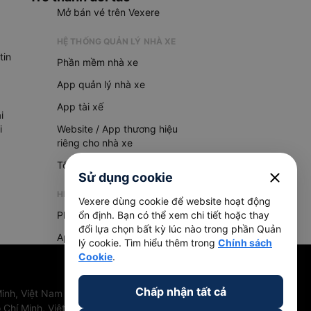
Mở bán vé trên Vexere
HỆ THỐNG QUẢN LÝ NHÀ XE
tin
Phần mềm nhà xe
App quản lý nhà xe
App tài xế
i
i
Website / App thương hiệu
riêng cho nhà xe
Tổng đài AI
close
Sử dụng cookie
HỆ THỐNG QUẢN LÝ HÀNG HOÁ
Vexere dùng cookie để website hoạt động
Phần mềm quản lý hàng hoá
ổn định. Bạn có thể xem chi tiết hoặc thay
đổi lựa chọn bất kỳ lúc nào trong phần Quản
App quản lý hàng hoá
lý cookie. Tìm hiểu thêm trong
Chính sách
Cookie
.
Chấp nhận tất cả
inh, Việt Nam
 Chí Minh, Việt Nam