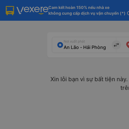
Cam kết hoàn 150% nếu nhà xe

không cung cấp dịch vụ vận chuyển (*)
in
Nơi xuất phát
import_export
Xin lỗi bạn vì sự bất tiện nà
tr