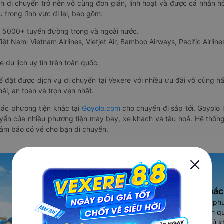
nh di chuyển trở nên vô cùng đơn giản, linh hoạt và được cá nhân h
 trong lĩnh vực đi lại, bao gồm:
n 5000+ tuyến đường trong và ngoài nước.
ệt Nam: Vietnam Airlines, Vietjet Air, Bamboo Airways, Pacific Airlines
 du lịch uy tín trên toàn quốc.
thể đặt được dịch vụ di chuyển tại Vexere với nhiều ưu đãi vô cùng 
i, an toàn và trọn vẹn nhất.
ác phương tiện khác tại
Goyolo.com
cho chuyến đi sắp tới. Goyolo
huyển của nhiều phương tiện máy bay, xe khách và tàu hoả. Hệ thống
đảm bảo có vé cho bạn di chuyển.
Ứng dụng đặt vé Xe khác
Vexere - ứng dụng đặt vé đa ph
cao, 5000+ tuyến đường toàn qu
vụ thuê xe máy, xe du lịch phủ k