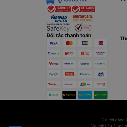
Đối tác thanh toán
Th
Địa chỉ đăng
Địa chỉ
:
Lầu 2, toà 