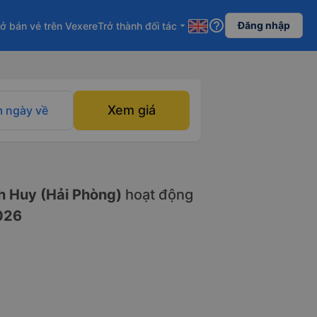
help_outline
Đăng nhập
ở bán vé trên Vexere
Trở thành đối tác
arrow_drop_down
Xem giá
 ngày về
 Huy (Hải Phòng)
hoạt động
026