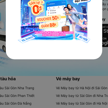
Ứng dụng hiển thị thông tin đầy 
người dùng so sánh và lựa chọn 
chóng và phù hợp nhất.
Tải ứng dụng Vexere ngay
 tàu hỏa
Vé máy bay
tàu Sài Gòn Nha Trang
Vé Máy bay từ Hà Nội đi Sài Gòn
tàu Sài Gòn Phan Thiết
Vé Máy bay từ Sài Gòn đi Nha T
tàu Sài Gòn Đà Nẵng
Vé Máy bay từ Sài Gòn đi Hà Nội