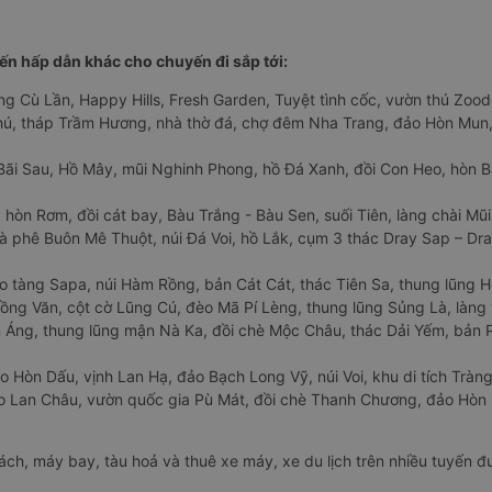
n hấp dẫn khác cho chuyến đi sắp tới:
ng Cù Lần, Happy Hills, Fresh Garden, Tuyệt tình cốc, vườn thú Zoodo
Phú, tháp Trầm Hương, nhà thờ đá, chợ đêm Nha Trang, đảo Hòn Mun,
Bãi Sau, Hồ Mây, mũi Nghinh Phong, hồ Đá Xanh, đồi Con Heo, hòn B
 hòn Rơm, đồi cát bay, Bàu Trắng - Bàu Sen, suối Tiên, làng chài Mũi
à phê Buôn Mê Thuột, núi Đá Voi, hồ Lắk, cụm 3 thác Dray Sap – Dra
o tàng Sapa, núi Hàm Rồng, bản Cát Cát, thác Tiên Sa, thung lũng 
ng Văn, cột cờ Lũng Cú, đèo Mã Pí Lèng, thung lũng Sủng Là, làng 
Áng, thung lũng mận Nà Ka, đồi chè Mộc Châu, thác Dải Yếm, bản P
o Hòn Dấu, vịnh Lan Hạ, đảo Bạch Long Vỹ, núi Voi, khu di tích Tràng
ảo Lan Châu, vườn quốc gia Pù Mát, đồi chè Thanh Chương, đảo Hò
hách, máy bay, tàu hoả và thuê xe máy, xe du lịch trên nhiều tuyến 