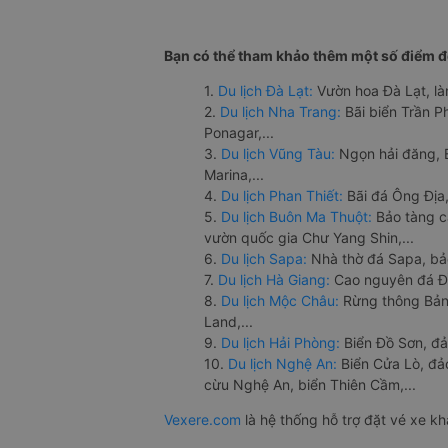
Bạn có thể tham khảo thêm một số điểm đế
1.
Du lịch Đà Lạt:
Vườn hoa Đà Lạt, là
2.
Du lịch Nha Trang:
Bãi biển Trần 
Ponagar,...
3.
Du lịch Vũng Tàu:
Ngọn hải đăng, 
Marina,...
4.
Du lịch Phan Thiết:
Bãi đá Ông Địa,
5.
Du lịch Buôn Ma Thuột:
Bảo tàng c
vườn quốc gia Chư Yang Shin,...
6.
Du lịch Sapa:
Nhà thờ đá Sapa, bả
7.
Du lịch Hà Giang:
Cao nguyên đá Đồ
8.
Du lịch Mộc Châu:
Rừng thông Bản 
Land,...
9.
Du lịch Hải Phòng:
Biển Đồ Sơn, đả
10.
Du lịch Nghệ An:
Biển Cửa Lò, đ
cừu Nghệ An, biển Thiên Cầm,...
Vexere.com
là hệ thống hỗ trợ đặt vé xe k