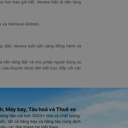
óa hơn bao giờ hết. Vexere hiện là nền tảng
 và Vietravel Airlines.
hấp dẫn. Vexere luôn sẵn sàng đồng hành và
 là nền tảng đặt vé cho phép người dùng so
 của Goyolo được liên kết trực tiếp với các
h, Máy bay, Tàu hoả và Thuê xe
ương tiện với hơn 3000+ nhà xe chất lượng
ốc, tất cả hãng bay và hãng tàu cùng dịch
hắp các tỉnh thành tại Việt Nam.