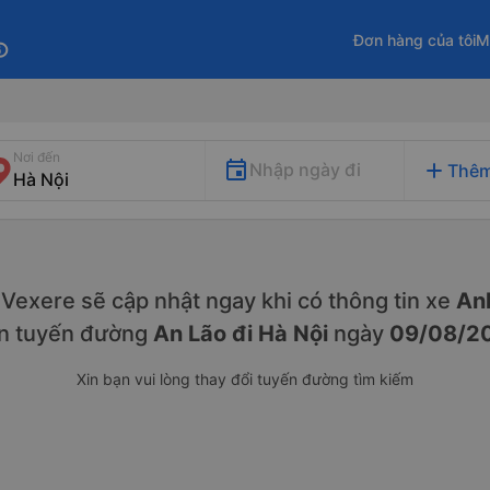
Đơn hàng của tôi
M
fo
Nơi đến
add
Nhập ngày đi
Thêm
y. Vexere sẽ cập nhật ngay khi có thông tin xe
Anh
ên tuyến đường
An Lão đi Hà Nội
ngày
09/08/2
Xin bạn vui lòng thay đổi tuyến đường tìm kiếm