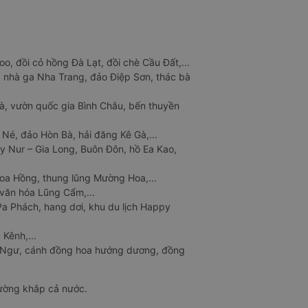
o, đồi cỏ hồng Đà Lạt, đồi chè Cầu Đất,...
 nhà ga Nha Trang, đảo Điệp Sơn, thác bà
à, vườn quốc gia Bình Châu, bến thuyền
 Né, đảo Hòn Bà, hải đăng Kê Gà,...
y Nur – Gia Long, Buôn Đôn, hồ Ea Kao,
Hoa Hồng, thung lũng Mường Hoa,...
văn hóa Lũng Cẩm,...
a Phách, hang dơi, khu du lịch Happy
 Kênh,...
n Ngư, cánh đồng hoa hướng dương, đồng
đường khắp cả nước.