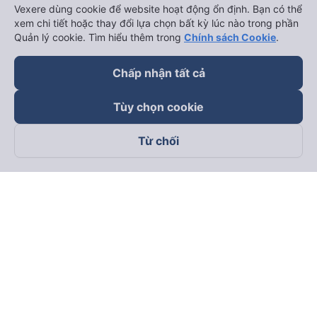
Vexere dùng cookie để website hoạt động ổn định. Bạn có thể
xem chi tiết hoặc thay đổi lựa chọn bất kỳ lúc nào trong phần
Quản lý cookie. Tìm hiểu thêm trong
Chính sách Cookie
.
Chấp nhận tất cả
Tùy chọn cookie
Từ chối
Theo dõi chúng tôi trên
Facebook
Tiktok
Youtube
Công ty TNHH Thương Mại Dịch Vụ Vexere
Địa chỉ đăng ký kinh doanh: 8C Chữ Đồng Tử, Phường Tân
Sơn Nhất, TP. Hồ Chí Minh, Việt Nam
Địa chỉ
:
Lầu 2, toà nhà H3 Circo Hoàng Diệu, 384 Hoàng Diệu,