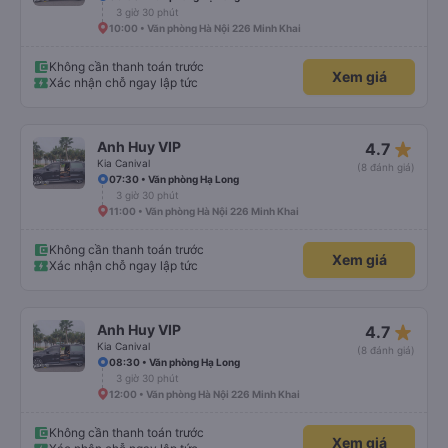
3 giờ 30 phút
10:00 • Văn phòng Hà Nội 226 Minh Khai
Không cần thanh toán trước
Xem giá
Xác nhận chỗ ngay lập tức
star_rate
Anh Huy VIP
4.7
Kia Canival
(8 đánh giá)
07:30 • Văn phòng Hạ Long
3 giờ 30 phút
11:00 • Văn phòng Hà Nội 226 Minh Khai
Không cần thanh toán trước
Xem giá
Xác nhận chỗ ngay lập tức
star_rate
Anh Huy VIP
4.7
Kia Canival
(8 đánh giá)
08:30 • Văn phòng Hạ Long
3 giờ 30 phút
12:00 • Văn phòng Hà Nội 226 Minh Khai
Không cần thanh toán trước
Xem giá