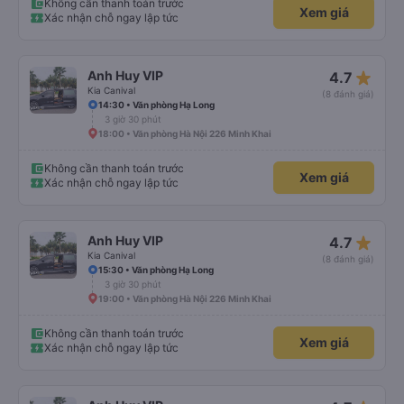
Không cần thanh toán trước
Xem giá
Xác nhận chỗ ngay lập tức
star_rate
Anh Huy VIP
4.7
Kia Canival
(8 đánh giá)
14:30 • Văn phòng Hạ Long
3 giờ 30 phút
18:00 • Văn phòng Hà Nội 226 Minh Khai
Không cần thanh toán trước
Xem giá
Xác nhận chỗ ngay lập tức
star_rate
Anh Huy VIP
4.7
Kia Canival
(8 đánh giá)
15:30 • Văn phòng Hạ Long
3 giờ 30 phút
19:00 • Văn phòng Hà Nội 226 Minh Khai
Không cần thanh toán trước
Xem giá
Xác nhận chỗ ngay lập tức