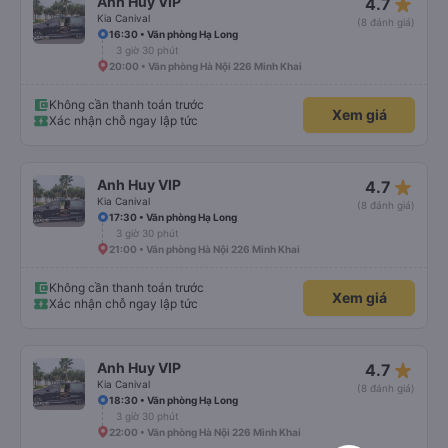
star_rate
Anh Huy VIP
4.7
Kia Canival
(8 đánh giá)
16:30 • Văn phòng Hạ Long
3 giờ 30 phút
20:00 • Văn phòng Hà Nội 226 Minh Khai
Không cần thanh toán trước
Xem giá
Xác nhận chỗ ngay lập tức
star_rate
Anh Huy VIP
4.7
Kia Canival
(8 đánh giá)
17:30 • Văn phòng Hạ Long
3 giờ 30 phút
21:00 • Văn phòng Hà Nội 226 Minh Khai
Không cần thanh toán trước
Xem giá
Xác nhận chỗ ngay lập tức
star_rate
Anh Huy VIP
4.7
Kia Canival
(8 đánh giá)
18:30 • Văn phòng Hạ Long
3 giờ 30 phút
22:00 • Văn phòng Hà Nội 226 Minh Khai