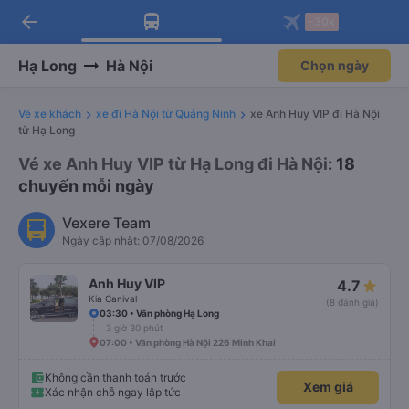
arrow_back
Tải app Vexere ngay!
Tải app Vexere
-30k
Mở app
Mở app
Nhận ưu đãi thành viên độc
-30k/ghế khi đặt vé máy bay qua
quyền
app
Hạ Long
Hà Nội
Chọn ngày
Vé xe khách
xe đi Hà Nội từ Quảng Ninh
xe Anh Huy VIP đi Hà Nội
từ Hạ Long
Vé xe Anh Huy VIP từ Hạ Long đi Hà Nội
: 18
chuyến mỗi ngày
Vexere Team
Ngày cập nhật: 07/08/2026
Anh Huy VIP
4.7
Kia Canival
(8 đánh giá)
03:30 • Văn phòng Hạ Long
3 giờ 30 phút
07:00 • Văn phòng Hà Nội 226 Minh Khai
Không cần thanh toán trước
Xem giá
Xác nhận chỗ ngay lập tức