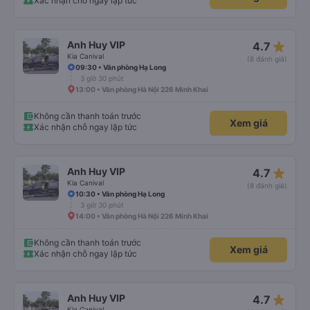
Xác nhận chỗ ngay lập tức
star_rate
Anh Huy VIP
4.7
Kia Canival
(8 đánh giá)
09:30 • Văn phòng Hạ Long
3 giờ 30 phút
13:00 • Văn phòng Hà Nội 226 Minh Khai
Không cần thanh toán trước
Xem giá
Xác nhận chỗ ngay lập tức
star_rate
Anh Huy VIP
4.7
Kia Canival
(8 đánh giá)
10:30 • Văn phòng Hạ Long
3 giờ 30 phút
14:00 • Văn phòng Hà Nội 226 Minh Khai
Không cần thanh toán trước
Xem giá
Xác nhận chỗ ngay lập tức
star_rate
Anh Huy VIP
4.7
Kia Canival