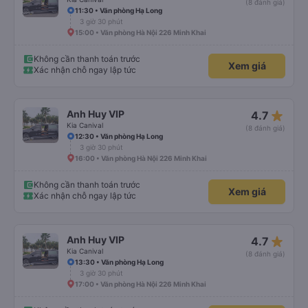
(8 đánh giá)
11:30 • Văn phòng Hạ Long
3 giờ 30 phút
15:00 • Văn phòng Hà Nội 226 Minh Khai
Không cần thanh toán trước
Xem giá
Xác nhận chỗ ngay lập tức
star_rate
Anh Huy VIP
4.7
Kia Canival
(8 đánh giá)
12:30 • Văn phòng Hạ Long
3 giờ 30 phút
16:00 • Văn phòng Hà Nội 226 Minh Khai
Không cần thanh toán trước
Xem giá
Xác nhận chỗ ngay lập tức
star_rate
Anh Huy VIP
4.7
Kia Canival
(8 đánh giá)
13:30 • Văn phòng Hạ Long
3 giờ 30 phút
17:00 • Văn phòng Hà Nội 226 Minh Khai