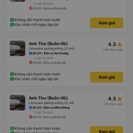
8 giờ 35 phút
04:35 • Bến xe Buôn Hồ
Không cần thanh toán trước
Xem giá
Xác nhận chỗ ngay lập tức
star_rate
Anh Thư (Buôn Hồ)
4.3
Limousine giường phòng 22 chỗ
(199 đánh giá)
20:30 • Bến xe An Sương
8 giờ 35 phút
05:05 • Bến xe Buôn Hồ
Không cần thanh toán trước
Xem giá
Xác nhận chỗ ngay lập tức
star_rate
Anh Thư (Buôn Hồ)
4.3
Limousine giường phòng 22 chỗ
(199 đánh giá)
20:30 • Bến xe Miền Đông
8 giờ 35 phút
05:05 • Bến xe Buôn Hồ
Không cần thanh toán trước
Xem giá