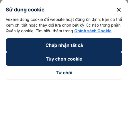
close
Sử dụng cookie
Vexere dùng cookie để website hoạt động ổn định. Bạn có thể
xem chi tiết hoặc thay đổi lựa chọn bất kỳ lúc nào trong phần
Quản lý cookie. Tìm hiểu thêm trong
Chính sách Cookie
.
Chấp nhận tất cả
Tùy chọn cookie
Từ chối
Theo dõi chúng tôi trên
Facebook
Tiktok
Youtube
Công ty TNHH Thương Mại Dịch Vụ Vexere
Địa chỉ đăng ký kinh doanh: 8C Chữ Đồng Tử, Phường Tân
Sơn Nhất, TP. Hồ Chí Minh, Việt Nam