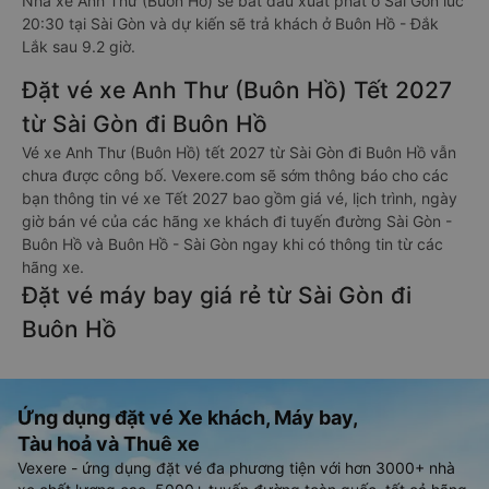
Nhà xe Anh Thư (Buôn Hồ) sẽ bắt đầu xuất phát ở Sài Gòn lúc
20:30 tại Sài Gòn và dự kiến sẽ trả khách ở Buôn Hồ - Đắk
Lắk sau 9.2 giờ.
Đặt vé xe Anh Thư (Buôn Hồ) Tết 2027
từ Sài Gòn đi Buôn Hồ
Vé xe Anh Thư (Buôn Hồ) tết 2027 từ Sài Gòn đi Buôn Hồ vẫn
chưa được công bố. Vexere.com sẽ sớm thông báo cho các
bạn thông tin vé xe Tết 2027 bao gồm giá vé, lịch trình, ngày
giờ bán vé của các hãng xe khách đi tuyến đường Sài Gòn -
Buôn Hồ và Buôn Hồ - Sài Gòn ngay khi có thông tin từ các
hãng xe.
Đặt vé máy bay giá rẻ từ Sài Gòn đi
Buôn Hồ
Ứng dụng đặt vé Xe khách, Máy bay,
Tàu hoả và Thuê xe
Vexere - ứng dụng đặt vé đa phương tiện với hơn 3000+ nhà