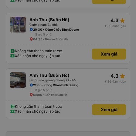
Xác nhận chỗ ngay lập tức
star_rate
Anh Thư (Buôn Hồ)
4.3
Giường nằm 34 chỗ
(199 đánh giá)
20:30 • Cổng Chào Bình Dương
8 giờ 5 phút
04:35 • Bến xe Buôn Hồ
Không cần thanh toán trước
Xem giá
Xác nhận chỗ ngay lập tức
star_rate
Anh Thư (Buôn Hồ)
4.3
Limousine giường phòng 22 chỗ
(199 đánh giá)
21:00 • Cổng Chào Bình Dương
8 giờ 5 phút
05:05 • Bến xe Buôn Hồ
Không cần thanh toán trước
Xem giá
Xác nhận chỗ ngay lập tức