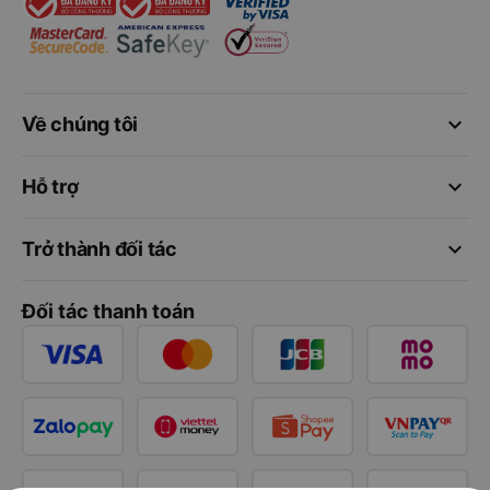
keyboard_arrow_down
Về chúng tôi
keyboard_arrow_down
Hỗ trợ
keyboard_arrow_down
Trở thành đối tác
Đối tác thanh toán