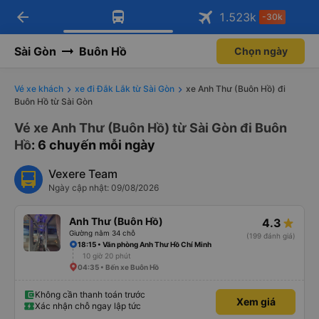
arrow_back
Tải app Vexere ngay!
Tải app Vexere
1.523
k
-30k
Mở app
Mở app
Nhận ưu đãi thành viên độc
-30k/ghế khi đặt vé máy bay qua
quyền
app
Sài Gòn
Buôn Hồ
Chọn ngày
Vé xe khách
xe đi Đắk Lắk từ Sài Gòn
xe Anh Thư (Buôn Hồ) đi
Buôn Hồ từ Sài Gòn
Vé xe Anh Thư (Buôn Hồ) từ Sài Gòn đi Buôn
Hồ
: 6 chuyến mỗi ngày
Vexere Team
Ngày cập nhật: 09/08/2026
Anh Thư (Buôn Hồ)
4.3
Giường nằm 34 chỗ
(199 đánh giá)
18:15 • Văn phòng Anh Thư Hồ Chí Minh
10 giờ 20 phút
04:35 • Bến xe Buôn Hồ
Không cần thanh toán trước
Xem giá
Xác nhận chỗ ngay lập tức