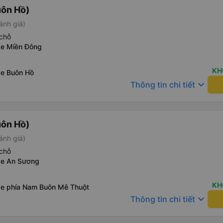
uôn Hồ)
ánh giá)
chỗ
xe Miền Đông
KH
xe Buôn Hồ
keyboard_arrow_down
Thông tin chi tiết
uôn Hồ)
ánh giá)
chỗ
xe An Sương
KH
xe phía Nam Buôn Mê Thuột
keyboard_arrow_down
Thông tin chi tiết