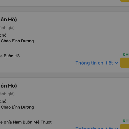
uôn Hồ)
ánh giá)
chỗ
 Chào Bình Dương
KH
xe Buôn Hồ
keyboard_arrow_down
Thông tin chi tiết
uôn Hồ)
ánh giá)
chỗ
 Chào Bình Dương
KH
xe phía Nam Buôn Mê Thuột