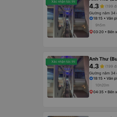
Xác nhận tức thì
4.3
star
(199 đ
Giường nằm 34 
18:15 • Văn 
9h5m
03:20 • Bến 
Anh Thư (B
Xác nhận tức thì
4.3
star
(199 đ
Giường nằm 34 
18:15 • Văn 
10h20m
04:35 • Bến 