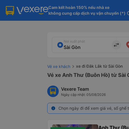
Cam kết hoàn 150% nếu nhà xe

không cung cấp dịch vụ vận chuyển (*)
in
Nơi xuất phát
import_export
xe đi Đắk Lắk từ Sài Gòn
Vé xe khách
Vé xe Anh Thư (Buôn Hồ) từ Sài 
Vexere Team
Ngày cập nhật: 05/08/2026
Chọn ngày đi để xem giá vé, số ghế t
info
Anh Thư (B