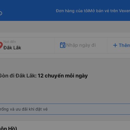
Đơn hàng của tôi
Mở bán vé trên Vexe
fo
Nơi đến
add
Nhập ngày đi
Thêm
Gòn đi Đắk Lắk
: 12 chuyến mỗi ngày
rống và ưu đãi khi đặt vé
uôn Hồ)