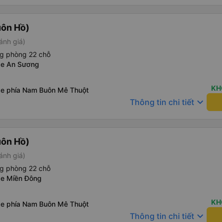
uôn Hồ)
ánh giá)
ng phòng 22 chỗ
xe An Sương
KH
xe phía Nam Buôn Mê Thuột
keyboard_arrow_down
Thông tin chi tiết
uôn Hồ)
ánh giá)
ng phòng 22 chỗ
xe Miền Đông
KH
xe phía Nam Buôn Mê Thuột
keyboard_arrow_down
Thông tin chi tiết