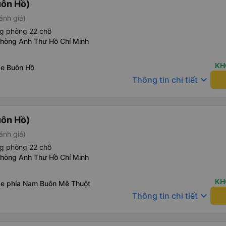
uôn Hồ)
ánh giá)
ng phòng 22 chỗ
phòng Anh Thư Hồ Chí Minh
KH
xe Buôn Hồ
keyboard_arrow_down
Thông tin chi tiết
uôn Hồ)
ánh giá)
ng phòng 22 chỗ
phòng Anh Thư Hồ Chí Minh
KH
xe phía Nam Buôn Mê Thuột
keyboard_arrow_down
Thông tin chi tiết