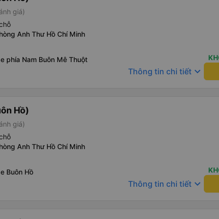
ánh giá)
chỗ
phòng Anh Thư Hồ Chí Minh
KH
xe phía Nam Buôn Mê Thuột
keyboard_arrow_down
Thông tin chi tiết
uôn Hồ)
ánh giá)
chỗ
phòng Anh Thư Hồ Chí Minh
KH
xe Buôn Hồ
keyboard_arrow_down
Thông tin chi tiết