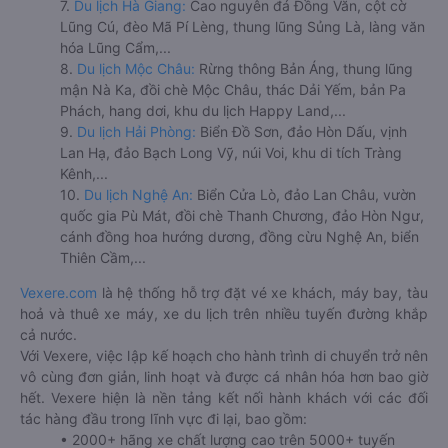
7.
Du lịch Hà Giang:
Cao nguyên đá Đồng Văn, cột cờ
Lũng Cú, đèo Mã Pí Lèng, thung lũng Sủng Là, làng văn
hóa Lũng Cẩm,...
8.
Du lịch Mộc Châu:
Rừng thông Bản Áng, thung lũng
mận Nà Ka, đồi chè Mộc Châu, thác Dải Yếm, bản Pa
Phách, hang dơi, khu du lịch Happy Land,...
9.
Du lịch Hải Phòng:
Biển Đồ Sơn, đảo Hòn Dấu, vịnh
Lan Hạ, đảo Bạch Long Vỹ, núi Voi, khu di tích Tràng
Kênh,...
10.
Du lịch Nghệ An:
Biển Cửa Lò, đảo Lan Châu, vườn
quốc gia Pù Mát, đồi chè Thanh Chương, đảo Hòn Ngư,
cánh đồng hoa hướng dương, đồng cừu Nghệ An, biển
Thiên Cầm,...
Vexere.com
là hệ thống hỗ trợ đặt vé xe khách, máy bay, tàu
hoả và thuê xe máy, xe du lịch trên nhiều tuyến đường khắp
cả nước.
Với Vexere, việc lập kế hoạch cho hành trình di chuyển trở nên
vô cùng đơn giản, linh hoạt và được cá nhân hóa hơn bao giờ
hết. Vexere hiện là nền tảng kết nối hành khách với các đối
tác hàng đầu trong lĩnh vực đi lại, bao gồm:
• 2000+ hãng xe chất lượng cao trên 5000+ tuyến