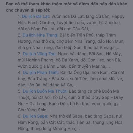
Bạn có thể tham khảo thêm một số điểm đến hấp dẫn khác
cho chuyến đi sắp tới:
1.
Du lịch Đà Lạt:
Vườn hoa Đà Lạt, làng Cù Lần, Happy
Hills, Fresh Garden, Tuyệt tình cốc, vườn thú Zoodoo,
đồi cỏ hồng Đà Lạt, đồi chè Cầu Đất,...
2.
Du lịch Nha Trang:
Bãi biển Trần Phú, tháp Trầm
Hương, nhà thờ đá, chợ đêm Nha Trang, đảo Hòn Mun,
nhà ga Nha Trang, đảo Điệp Sơn, thác bà Ponagar,...
3.
Du lịch Vũng Tàu:
Ngọn hải đăng, Bãi Sau, Hồ Mây,
mũi Nghinh Phong, hồ Đá Xanh, đồi Con Heo, hòn Bà,
vườn quốc gia Bình Châu, bến thuyền Marina,...
4.
Du lịch Phan Thiết:
Bãi đá Ông Địa, hòn Rơm, đồi cát
bay, Bàu Trắng - Bàu Sen, suối Tiên, làng chài Mũi Né,
đảo Hòn Bà, hải đăng Kê Gà,...
5.
Du lịch Buôn Ma Thuột:
Bảo tàng cà phê Buôn Mê
Thuột, núi Đá Voi, hồ Lắk, cụm 3 thác Dray Sap – Dray
Nur – Gia Long, Buôn Đôn, hồ Ea Kao, vườn quốc gia
Chư Yang Shin,...
6.
Du lịch Sapa:
Nhà thờ đá Sapa, bảo tàng Sapa, núi
Hàm Rồng, bản Cát Cát, thác Tiên Sa, thung lũng Hoa
Hồng, thung lũng Mường Hoa,...