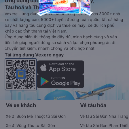
Ứng dụng đặt vé Xe khách, Máy bay,
Tàu hoả và Thuê xe
Vexere - ứng dụng đặt vé đa phương tiện với hơn 3000+ nhà
xe chất lượng cao, 5000+ tuyến đường toàn quốc, tất cả hãng
bay và hãng tàu cùng dịch vụ thuê xe máy, xe du lịch phủ
khắp các tỉnh thành tại Việt Nam.
Ứng dụng hiển thị thông tin đầy đủ, minh bạch cùng vô vàn
tiện ích giúp người dùng so sánh và lựa chọn phương án di
chuyển tiết kiệm, nhanh chóng và phù hợp nhất.
Tải ứng dụng Vexere ngay
Vé xe khách
Vé tàu hỏa
Xe đi Buôn Mê Thuột từ Sài Gòn
Vé tàu Sài Gòn Nha Trang
Xe đi Vũng Tàu từ Sài Gòn
Vé tàu Sài Gòn Phan Thiết