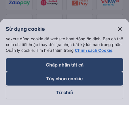
close
Sử dụng cookie
Vexere dùng cookie để website hoạt động ổn định. Bạn có thể
xem chi tiết hoặc thay đổi lựa chọn bất kỳ lúc nào trong phần
Quản lý cookie. Tìm hiểu thêm trong
Chính sách Cookie
.
Chấp nhận tất cả
Tùy chọn cookie
Từ chối
Theo dõi chúng tôi trên
Facebook
Tiktok
Youtube
Công ty TNHH Thương Mại Dịch Vụ Vexere