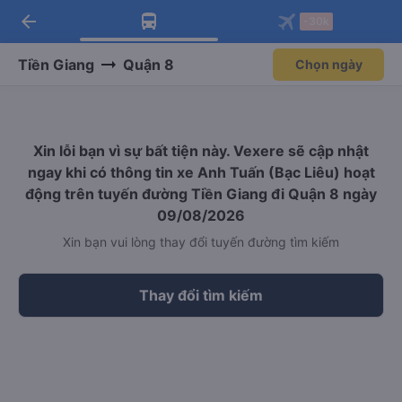
arrow_back
Tải app Vexere ngay!
Tải app Vexere
-30k
Mở app
Mở app
Nhận ưu đãi thành viên độc
-30k/ghế khi đặt vé máy bay qua
quyền
app
Tiền Giang
Quận 8
Chọn ngày
Xin lỗi bạn vì sự bất tiện này. Vexere sẽ cập nhật
ngay khi có thông tin xe Anh Tuấn (Bạc Liêu) hoạt
động trên tuyến đường Tiền Giang đi Quận 8 ngày
09/08/2026
Xin bạn vui lòng thay đổi tuyến đường tìm kiếm
Thay đổi tìm kiếm