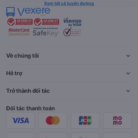
Xem tất cả tuyến đường
keyboard_arrow_down
Về chúng tôi
keyboard_arrow_down
Hỗ trợ
keyboard_arrow_down
Trở thành đối tác
Đối tác thanh toán