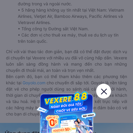
đường trong và ngoài nước.
• 5 hãng hàng không uy tín nhất tại Việt Nam: Vietnam
Airlines, Vietjet Air, Bamboo Airways, Pacific Airlines và
Vietravel Airlines.
• Tổng công ty Đường sắt Việt Nam.
• Các đơn vị cho thuê xe máy, thuê xe du lịch uy tín
trên toàn quốc.
Chỉ với vài thao tác đơn giản, bạn đã có thể đặt được dịch vụ
di chuyển tại Vexere với nhiều ưu đãi vô cùng hấp dẫn. Vexere
luôn sẵn sàng đồng hành và mang đến cho bạn những
chuyến đi thoải mái, an toàn và trọn vẹn nhất.
Bên cạnh đó, bạn có thể tham khảo thêm các phương tiện
khác tại
Goyolo.com
cho chuyến đi sắp tới. Goyolo là nền tảng
đặt vé cho phép người dùng so sánh giá cả, giờ khởi hành,
thời gian di chuyển của nhiều phương tiện máy bay, xe khách
và tàu hoả. Hệ thống của Goyolo được liên kết trực tiếp với
các hãng máy bay, xe khách và tàu hoả, luôn đảm bảo có vé
cho bạn di chuyển.