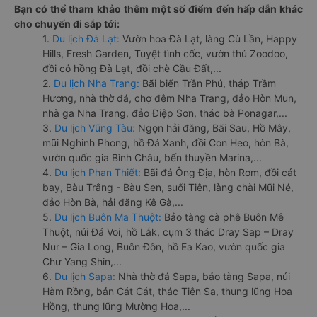
Bạn có thể tham khảo thêm một số điểm đến hấp dẫn khác
cho chuyến đi sắp tới:
1.
Du lịch Đà Lạt:
Vườn hoa Đà Lạt, làng Cù Lần, Happy
Hills, Fresh Garden, Tuyệt tình cốc, vườn thú Zoodoo,
đồi cỏ hồng Đà Lạt, đồi chè Cầu Đất,...
2.
Du lịch Nha Trang:
Bãi biển Trần Phú, tháp Trầm
Hương, nhà thờ đá, chợ đêm Nha Trang, đảo Hòn Mun,
nhà ga Nha Trang, đảo Điệp Sơn, thác bà Ponagar,...
3.
Du lịch Vũng Tàu:
Ngọn hải đăng, Bãi Sau, Hồ Mây,
mũi Nghinh Phong, hồ Đá Xanh, đồi Con Heo, hòn Bà,
vườn quốc gia Bình Châu, bến thuyền Marina,...
4.
Du lịch Phan Thiết:
Bãi đá Ông Địa, hòn Rơm, đồi cát
bay, Bàu Trắng - Bàu Sen, suối Tiên, làng chài Mũi Né,
đảo Hòn Bà, hải đăng Kê Gà,...
5.
Du lịch Buôn Ma Thuột:
Bảo tàng cà phê Buôn Mê
Thuột, núi Đá Voi, hồ Lắk, cụm 3 thác Dray Sap – Dray
Nur – Gia Long, Buôn Đôn, hồ Ea Kao, vườn quốc gia
Chư Yang Shin,...
6.
Du lịch Sapa:
Nhà thờ đá Sapa, bảo tàng Sapa, núi
Hàm Rồng, bản Cát Cát, thác Tiên Sa, thung lũng Hoa
Hồng, thung lũng Mường Hoa,...