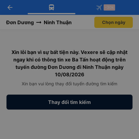
arrow_back
Tải app Vexere ngay!
Tải app Vexere
-30k
Mở app
Mở app
Nhận ưu đãi thành viên độc
-30k/ghế khi đặt vé máy bay qua
quyền
app
Đơn Dương
Ninh Thuận
Chọn ngày
Xin lỗi bạn vì sự bất tiện này. Vexere sẽ cập nhật
ngay khi có thông tin xe Ba Tấn hoạt động trên
tuyến đường Đơn Dương đi Ninh Thuận ngày
10/08/2026
Xin bạn vui lòng thay đổi tuyến đường tìm kiếm
Thay đổi tìm kiếm