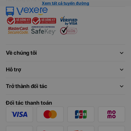
Xem tất cả tuyến đường
keyboard_arrow_down
Về chúng tôi
keyboard_arrow_down
Hỗ trợ
keyboard_arrow_down
Trở thành đối tác
Đối tác thanh toán