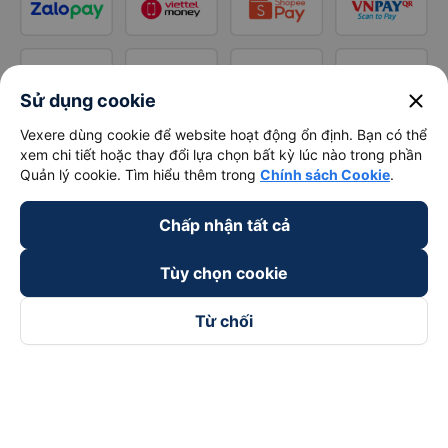
close
Sử dụng cookie
Vexere dùng cookie để website hoạt động ổn định. Bạn có thể
xem chi tiết hoặc thay đổi lựa chọn bất kỳ lúc nào trong phần
Quản lý cookie. Tìm hiểu thêm trong
Chính sách Cookie
.
Chấp nhận tất cả
Tùy chọn cookie
Từ chối
Theo dõi chúng tôi trên
Facebook
Tiktok
Youtube
Công ty TNHH Thương Mại Dịch Vụ Vexere