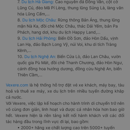
7.
Du lịch Hà Giang:
Cao nguyên đá Đồng Văn, cột cờ
Lũng Cú, đèo Mã Pí Lèng, thung lũng Sủng Là, làng văn
hóa Lũng Cẩm,...
8.
Du lịch Mộc Châu:
Rừng thông Bản Áng, thung lũng
mận Nà Ka, đồi chè Mộc Châu, thác Dải Yếm, bản Pa
Phách, hang dơi, khu du lịch Happy Land,...
9.
Du lịch Hải Phòng:
Biển Đồ Sơn, đảo Hòn Dấu, vịnh
Lan Hạ, đảo Bạch Long Vỹ, núi Voi, khu di tích Tràng
Kênh,...
10.
Du lịch Nghệ An:
Biển Cửa Lò, đảo Lan Châu, vườn
quốc gia Pù Mát, đồi chè Thanh Chương, đảo Hòn Ngư,
cánh đồng hoa hướng dương, đồng cừu Nghệ An, biển
Thiên Cầm,...
Vexere.com
là hệ thống hỗ trợ đặt vé xe khách, máy bay, tàu
hoả và thuê xe máy, xe du lịch trên nhiều tuyến đường khắp
cả nước.
Với Vexere, việc lập kế hoạch cho hành trình di chuyển trở nên
vô cùng đơn giản, linh hoạt và được cá nhân hóa hơn bao giờ
hết. Vexere hiện là nền tảng kết nối hành khách với các đối
tác hàng đầu trong lĩnh vực đi lại, bao gồm:
• 2000+ hãng xe chất lượng cao trên 5000+ tuyến