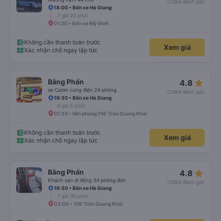
(2364 đánh giá)
18:00 • Bến xe Hà Giang
7 giờ 20 phút
01:20 • Bến xe Mỹ Đình
Không cần thanh toán trước
Xem giá
Xác nhận chỗ ngay lập tức
star_rate
Bằng Phấn
4.8
xe Cabin cung điện 24 phòng
(2364 đánh giá)
19:30 • Bến xe Hà Giang
6 giờ 5 phút
01:35 • Văn phòng 156 Trần Quang Khải
Không cần thanh toán trước
Xem giá
Xác nhận chỗ ngay lập tức
star_rate
Bằng Phấn
4.8
Khách sạn di động 34 phòng đơn
(2364 đánh giá)
19:30 • Bến xe Hà Giang
7 giờ 30 phút
03:00 • 156 Trần Quang Khải