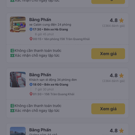
Xác nhận chỗ ngay lập tức
star_rate
Bằng Phấn
4.8
xe Cabin cung điện 24 phòng
(2364 đánh giá)
17:30 • Bến xe Hà Giang
6 giờ 45 phút
00:15 • Văn phòng 156 Trần Quang Khải
Không cần thanh toán trước
Xem giá
Xác nhận chỗ ngay lập tức
star_rate
Bằng Phấn
4.8
Khách sạn di động 34 phòng đơn
(2364 đánh giá)
18:00 • Bến xe Hà Giang
7 giờ 30 phút
01:30 • 156 Trần Quang Khải
Không cần thanh toán trước
Xem giá
Xác nhận chỗ ngay lập tức
star_rate
Bằng Phấn
4.8
Giường nằm 44 chỗ