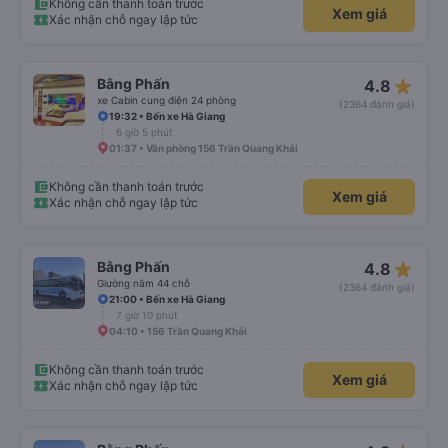
Không cần thanh toán trước
Xem giá
Xác nhận chỗ ngay lập tức
star_rate
Bằng Phấn
4.8
xe Cabin cung điện 24 phòng
(2364 đánh giá)
19:32 • Bến xe Hà Giang
6 giờ 5 phút
01:37 • Văn phòng 156 Trần Quang Khải
Không cần thanh toán trước
Xem giá
Xác nhận chỗ ngay lập tức
star_rate
Bằng Phấn
4.8
Giường nằm 44 chỗ
(2364 đánh giá)
21:00 • Bến xe Hà Giang
7 giờ 10 phút
04:10 • 156 Trần Quang Khải
Không cần thanh toán trước
Xem giá
Xác nhận chỗ ngay lập tức