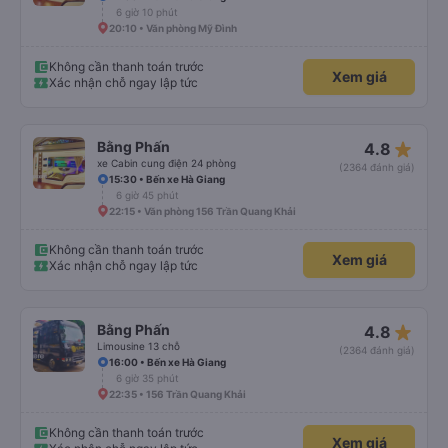
6 giờ 10 phút
20:10 • Văn phòng Mỹ Đình
Không cần thanh toán trước
Xem giá
Xác nhận chỗ ngay lập tức
star_rate
Bằng Phấn
4.8
xe Cabin cung điện 24 phòng
(2364 đánh giá)
15:30 • Bến xe Hà Giang
6 giờ 45 phút
22:15 • Văn phòng 156 Trần Quang Khải
Không cần thanh toán trước
Xem giá
Xác nhận chỗ ngay lập tức
star_rate
Bằng Phấn
4.8
Limousine 13 chỗ
(2364 đánh giá)
16:00 • Bến xe Hà Giang
6 giờ 35 phút
22:35 • 156 Trần Quang Khải
Không cần thanh toán trước
Xem giá