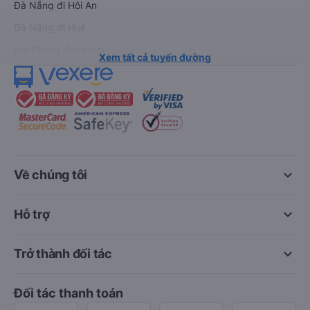
Đà Nẵng đi Hội An
Đà Nẵng đi Huế
Hải Phòng đi Hà Nội
Xem tất cả tuyến đường
keyboard_arrow_down
Về chúng tôi
keyboard_arrow_down
Hỗ trợ
keyboard_arrow_down
Trở thành đối tác
Đối tác thanh toán