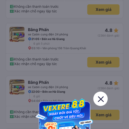
Không cần thanh toán trước
Xem giá
Xác nhận chỗ ngay lập tức
star_rate
Bằng Phấn
4.8
xe Cabin cung điện 24 phòng
(2364 đánh giá)
21:05 • Bến xe Hà Giang
6 giờ 5 phút
03:10 • Văn phòng 156 Trần Quang Khải
Không cần thanh toán trước
Xem giá
Xác nhận chỗ ngay lập tức
star_rate
Bằng Phấn
4.8
xe Cabin cung điện 24 phòng
(2364 đánh giá)
22:00 • Bến xe Hà Giang
6 giờ
04:00 • Bến xe Mỹ Đình
Không cần thanh toán trước
Xem giá
Xác nhận chỗ ngay lập tức