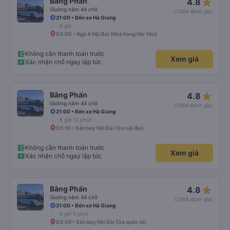
star_rate
Bằng Phấn
4.8
Giường nằm 44 chỗ
(2364 đánh giá)
21:00 • Bến xe Hà Giang
6 giờ
03:00 • Ngã 4 Nội Bài (Nhà hàng Hải Yến)
Không cần thanh toán trước
Xem giá
Xác nhận chỗ ngay lập tức
star_rate
Bằng Phấn
4.8
Giường nằm 44 chỗ
(2364 đánh giá)
21:00 • Bến xe Hà Giang
6 giờ 10 phút
03:10 • Sân bay Nội Bài (Ga nội địa)
Không cần thanh toán trước
Xem giá
Xác nhận chỗ ngay lập tức
star_rate
Bằng Phấn
4.8
Giường nằm 44 chỗ
(2364 đánh giá)
21:00 • Bến xe Hà Giang
6 giờ 5 phút
03:05 • Sân bay Nội Bài (Ga quốc tế)