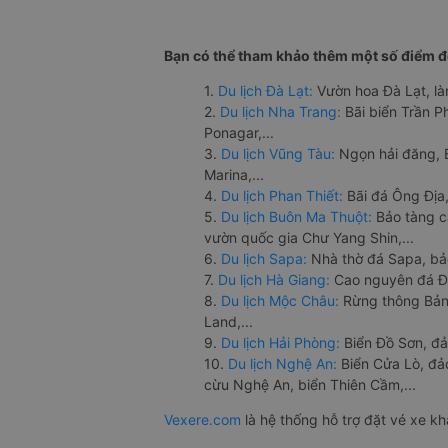
Bạn có thể tham khảo thêm một số điểm đế
1.
Du lịch Đà Lạt:
Vườn hoa Đà Lạt, là
2.
Du lịch Nha Trang:
Bãi biển Trần 
Ponagar,...
3.
Du lịch Vũng Tàu:
Ngọn hải đăng, 
Marina,...
4.
Du lịch Phan Thiết:
Bãi đá Ông Địa,
5.
Du lịch Buôn Ma Thuột:
Bảo tàng c
vườn quốc gia Chư Yang Shin,...
6.
Du lịch Sapa:
Nhà thờ đá Sapa, bả
7.
Du lịch Hà Giang:
Cao nguyên đá Đồ
8.
Du lịch Mộc Châu:
Rừng thông Bản 
Land,...
9.
Du lịch Hải Phòng:
Biển Đồ Sơn, đả
10.
Du lịch Nghệ An:
Biển Cửa Lò, đ
cừu Nghệ An, biển Thiên Cầm,...
Vexere.com
là hệ thống hỗ trợ đặt vé xe k