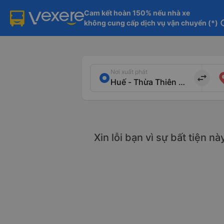
Cam kết hoàn 150% nếu nhà xe

không cung cấp dịch vụ vận chuyển (*)
in
Nơi xuất phát
import_export
Xin lỗi bạn vì sự bất tiện n