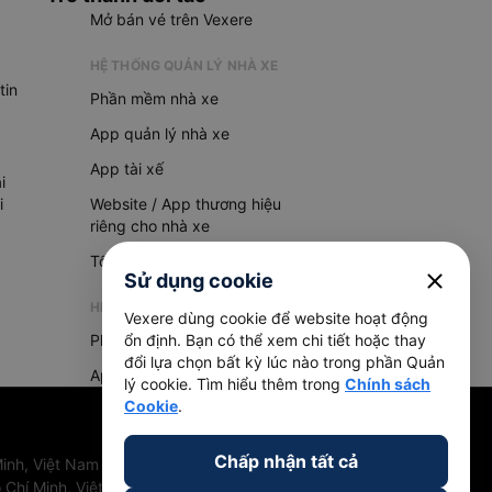
Mở bán vé trên Vexere
HỆ THỐNG QUẢN LÝ NHÀ XE
tin
Phần mềm nhà xe
App quản lý nhà xe
App tài xế
i
i
Website / App thương hiệu
riêng cho nhà xe
Tổng đài AI
close
Sử dụng cookie
HỆ THỐNG QUẢN LÝ HÀNG HOÁ
Vexere dùng cookie để website hoạt động
Phần mềm quản lý hàng hoá
ổn định. Bạn có thể xem chi tiết hoặc thay
đổi lựa chọn bất kỳ lúc nào trong phần Quản
App quản lý hàng hoá
lý cookie. Tìm hiểu thêm trong
Chính sách
Cookie
.
Chấp nhận tất cả
inh, Việt Nam
 Chí Minh, Việt Nam