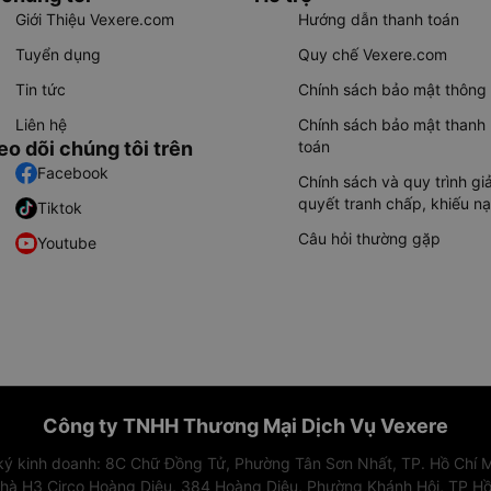
Giới Thiệu Vexere.com
Hướng dẫn thanh toán
Tuyển dụng
Quy chế Vexere.com
Tin tức
Chính sách bảo mật thông 
Liên hệ
Chính sách bảo mật thanh
eo dõi chúng tôi trên
toán
Facebook
Chính sách và quy trình giả
quyết tranh chấp, khiếu nạ
Tiktok
Câu hỏi thường gặp
Youtube
Công ty TNHH Thương Mại Dịch Vụ Vexere
 ký kinh doanh: 8C Chữ Đồng Tử, Phường Tân Sơn Nhất, TP. Hồ Chí M
nhà H3 Circo Hoàng Diệu, 384 Hoàng Diệu, Phường Khánh Hội, TP Hồ