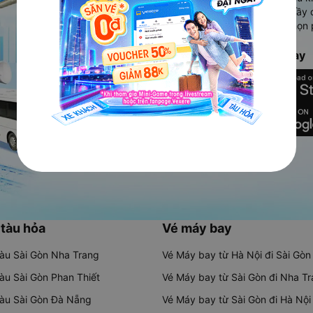
Ứng dụng hiển thị thông tin đầy 
người dùng so sánh và lựa chọn 
chóng và phù hợp nhất.
Tải ứng dụng Vexere ngay
 tàu hỏa
Vé máy bay
tàu Sài Gòn Nha Trang
Vé Máy bay từ Hà Nội đi Sài Gòn
tàu Sài Gòn Phan Thiết
Vé Máy bay từ Sài Gòn đi Nha T
tàu Sài Gòn Đà Nẵng
Vé Máy bay từ Sài Gòn đi Hà Nội