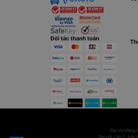
Đối tác thanh toán
Th
Địa chỉ đăng
Địa chỉ
:
Lầu 2, toà 