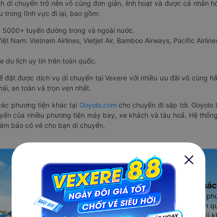
nh di chuyển trở nên vô cùng đơn giản, linh hoạt và được cá nhân h
 trong lĩnh vực đi lại, bao gồm:
n 5000+ tuyến đường trong và ngoài nước.
ệt Nam: Vietnam Airlines, Vietjet Air, Bamboo Airways, Pacific Airlines
 du lịch uy tín trên toàn quốc.
thể đặt được dịch vụ di chuyển tại Vexere với nhiều ưu đãi vô cùng 
i, an toàn và trọn vẹn nhất.
ác phương tiện khác tại
Goyolo.com
cho chuyến đi sắp tới. Goyolo
huyển của nhiều phương tiện máy bay, xe khách và tàu hoả. Hệ thống
đảm bảo có vé cho bạn di chuyển.
Ứng dụng đặt vé Xe khác
Vexere - ứng dụng đặt vé đa ph
cao, 5000+ tuyến đường toàn qu
vụ thuê xe máy, xe du lịch phủ k