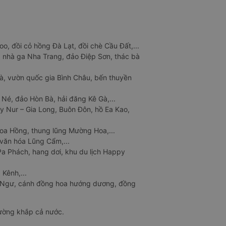
o, đồi cỏ hồng Đà Lạt, đồi chè Cầu Đất,...
 nhà ga Nha Trang, đảo Điệp Sơn, thác bà
à, vườn quốc gia Bình Châu, bến thuyền
 Né, đảo Hòn Bà, hải đăng Kê Gà,...
y Nur – Gia Long, Buôn Đôn, hồ Ea Kao,
Hoa Hồng, thung lũng Mường Hoa,...
văn hóa Lũng Cẩm,...
a Phách, hang dơi, khu du lịch Happy
 Kênh,...
n Ngư, cánh đồng hoa hướng dương, đồng
đường khắp cả nước.