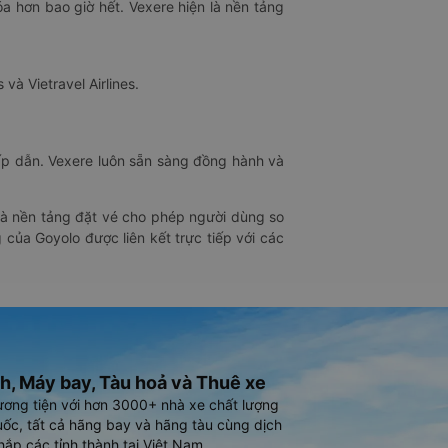
óa hơn bao giờ hết. Vexere hiện là nền tảng
 và Vietravel Airlines.
hấp dẫn. Vexere luôn sẵn sàng đồng hành và
 là nền tảng đặt vé cho phép người dùng so
 của Goyolo được liên kết trực tiếp với các
h, Máy bay, Tàu hoả và Thuê xe
ương tiện với hơn 3000+ nhà xe chất lượng
ốc, tất cả hãng bay và hãng tàu cùng dịch
hắp các tỉnh thành tại Việt Nam.