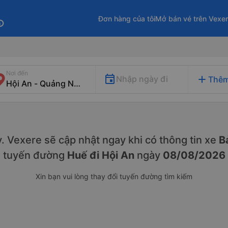
Đơn hàng của tôi
Mở bán vé trên Vexe
fo
Nơi đến
add
Nhập ngày đi
Thêm
ày. Vexere sẽ cập nhật ngay khi có thông tin xe
Bả
tuyến đường
Huế đi Hội An
ngày
08/08/2026
Xin bạn vui lòng thay đổi tuyến đường tìm kiếm