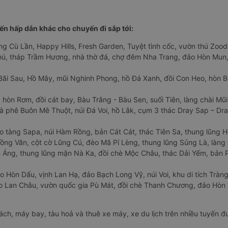
n hấp dẫn khác cho chuyến đi sắp tới:
ng Cù Lần, Happy Hills, Fresh Garden, Tuyệt tình cốc, vườn thú Zoodo
Phú, tháp Trầm Hương, nhà thờ đá, chợ đêm Nha Trang, đảo Hòn Mun,
Bãi Sau, Hồ Mây, mũi Nghinh Phong, hồ Đá Xanh, đồi Con Heo, hòn B
 hòn Rơm, đồi cát bay, Bàu Trắng - Bàu Sen, suối Tiên, làng chài Mũi
à phê Buôn Mê Thuột, núi Đá Voi, hồ Lắk, cụm 3 thác Dray Sap – Dra
o tàng Sapa, núi Hàm Rồng, bản Cát Cát, thác Tiên Sa, thung lũng 
ng Văn, cột cờ Lũng Cú, đèo Mã Pí Lèng, thung lũng Sủng Là, làng 
Áng, thung lũng mận Nà Ka, đồi chè Mộc Châu, thác Dải Yếm, bản P
o Hòn Dấu, vịnh Lan Hạ, đảo Bạch Long Vỹ, núi Voi, khu di tích Tràng
ảo Lan Châu, vườn quốc gia Pù Mát, đồi chè Thanh Chương, đảo Hò
hách, máy bay, tàu hoả và thuê xe máy, xe du lịch trên nhiều tuyến 