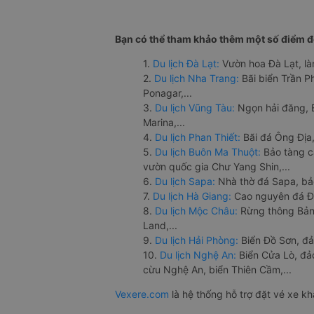
Bạn có thể tham khảo thêm một số điểm đế
1.
Du lịch Đà Lạt:
Vườn hoa Đà Lạt, là
2.
Du lịch Nha Trang:
Bãi biển Trần 
Ponagar,...
3.
Du lịch Vũng Tàu:
Ngọn hải đăng, 
Marina,...
4.
Du lịch Phan Thiết:
Bãi đá Ông Địa,
5.
Du lịch Buôn Ma Thuột:
Bảo tàng c
vườn quốc gia Chư Yang Shin,...
6.
Du lịch Sapa:
Nhà thờ đá Sapa, bả
7.
Du lịch Hà Giang:
Cao nguyên đá Đồ
8.
Du lịch Mộc Châu:
Rừng thông Bản 
Land,...
9.
Du lịch Hải Phòng:
Biển Đồ Sơn, đả
10.
Du lịch Nghệ An:
Biển Cửa Lò, đ
cừu Nghệ An, biển Thiên Cầm,...
Vexere.com
là hệ thống hỗ trợ đặt vé xe k