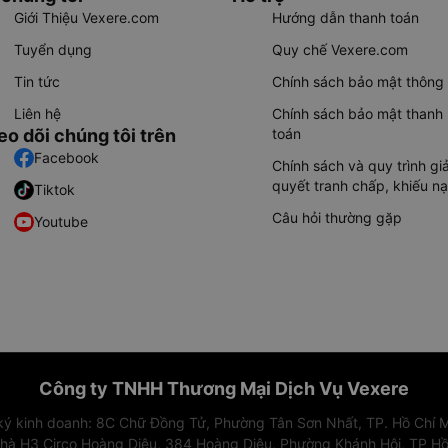
Giới Thiệu Vexere.com
Hướng dẫn thanh toán
Tuyển dụng
Quy chế Vexere.com
Tin tức
Chính sách bảo mật thông 
Liên hệ
Chính sách bảo mật thanh
eo dõi chúng tôi trên
toán
Facebook
Chính sách và quy trình giả
quyết tranh chấp, khiếu nạ
Tiktok
Câu hỏi thường gặp
Youtube
Công ty TNHH Thương Mại Dịch Vụ Vexere
 ký kinh doanh: 8C Chữ Đồng Tử, Phường Tân Sơn Nhất, TP. Hồ Chí M
nhà H3 Circo Hoàng Diệu, 384 Hoàng Diệu, Phường Khánh Hội, TP Hồ