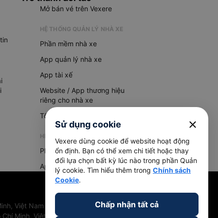
Mở bán vé trên Vexere
HỆ THỐNG QUẢN LÝ NHÀ XE
tin
Phần mềm nhà xe
App quản lý nhà xe
App tài xế
i
i
Website / App thương hiệu
riêng cho nhà xe
Tổng đài AI
close
Sử dụng cookie
HỆ THỐNG QUẢN LÝ HÀNG HOÁ
Vexere dùng cookie để website hoạt động
Phần mềm quản lý hàng hoá
ổn định. Bạn có thể xem chi tiết hoặc thay
đổi lựa chọn bất kỳ lúc nào trong phần Quản
App quản lý hàng hoá
lý cookie. Tìm hiểu thêm trong
Chính sách
Cookie
.
Chấp nhận tất cả
inh, Việt Nam
 Chí Minh, Việt Nam