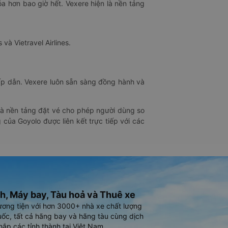
óa hơn bao giờ hết. Vexere hiện là nền tảng
 và Vietravel Airlines.
hấp dẫn. Vexere luôn sẵn sàng đồng hành và
 là nền tảng đặt vé cho phép người dùng so
 của Goyolo được liên kết trực tiếp với các
h, Máy bay, Tàu hoả và Thuê xe
ương tiện với hơn 3000+ nhà xe chất lượng
ốc, tất cả hãng bay và hãng tàu cùng dịch
hắp các tỉnh thành tại Việt Nam.