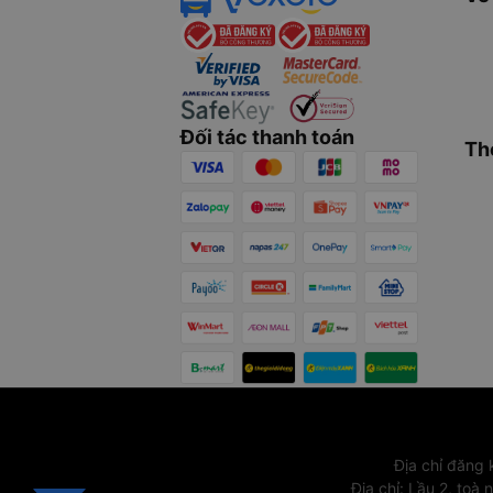
Đối tác thanh toán
Th
Địa chỉ đăng
Địa chỉ
:
Lầu 2, toà 