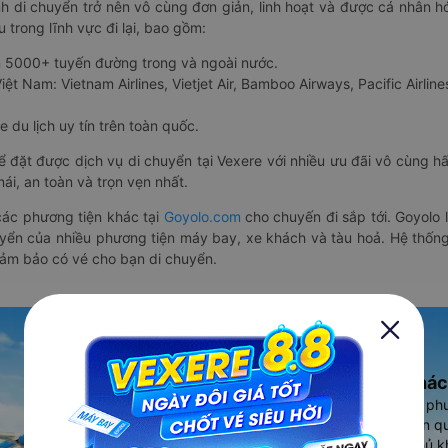
nh di chuyển trở nên vô cùng đơn giản, linh hoạt và được cá nhân h
 trong lĩnh vực đi lại, bao gồm:
n 5000+ tuyến đường trong và ngoài nước.
ệt Nam: Vietnam Airlines, Vietjet Air, Bamboo Airways, Pacific Airlines
 du lịch uy tín trên toàn quốc.
thể đặt được dịch vụ di chuyển tại Vexere với nhiều ưu đãi vô cùng 
i, an toàn và trọn vẹn nhất.
ác phương tiện khác tại
Goyolo.com
cho chuyến đi sắp tới. Goyolo
huyển của nhiều phương tiện máy bay, xe khách và tàu hoả. Hệ thống
đảm bảo có vé cho bạn di chuyển.
Ứng dụng đặt vé Xe khác
Vexere - ứng dụng đặt vé đa ph
cao, 5000+ tuyến đường toàn qu
vụ thuê xe máy, xe du lịch phủ k