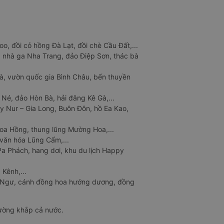
o, đồi cỏ hồng Đà Lạt, đồi chè Cầu Đất,...
 nhà ga Nha Trang, đảo Điệp Sơn, thác bà
à, vườn quốc gia Bình Châu, bến thuyền
 Né, đảo Hòn Bà, hải đăng Kê Gà,...
y Nur – Gia Long, Buôn Đôn, hồ Ea Kao,
Hoa Hồng, thung lũng Mường Hoa,...
văn hóa Lũng Cẩm,...
a Phách, hang dơi, khu du lịch Happy
 Kênh,...
n Ngư, cánh đồng hoa hướng dương, đồng
đường khắp cả nước.