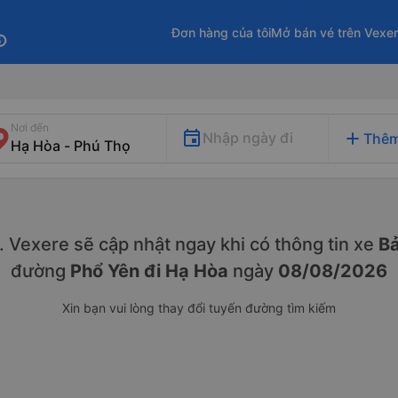
Đơn hàng của tôi
Mở bán vé trên Vexe
fo
Nơi đến
add
Nhập ngày đi
Thêm
ày. Vexere sẽ cập nhật ngay khi có thông tin xe
Bả
đường
Phổ Yên đi Hạ Hòa
ngày
08/08/2026
Xin bạn vui lòng thay đổi tuyến đường tìm kiếm