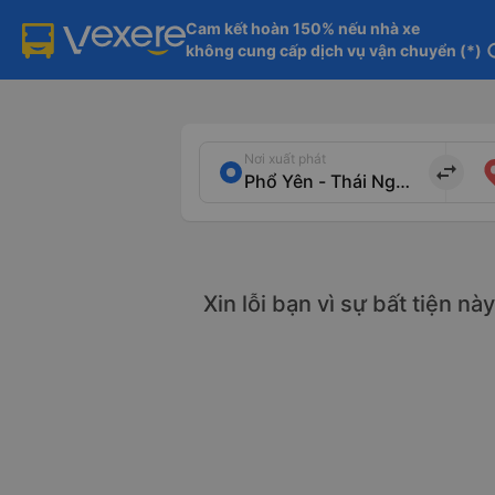
Cam kết hoàn 150% nếu nhà xe

không cung cấp dịch vụ vận chuyển (*)
in
Nơi xuất phát
import_export
Xin lỗi bạn vì sự bất tiện n