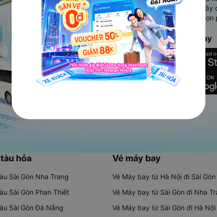
Ứng dụng hiển thị thông tin đầy 
người dùng so sánh và lựa chọn 
chóng và phù hợp nhất.
Tải ứng dụng Vexere ngay
 tàu hỏa
Vé máy bay
tàu Sài Gòn Nha Trang
Vé Máy bay từ Hà Nội đi Sài Gòn
tàu Sài Gòn Phan Thiết
Vé Máy bay từ Sài Gòn đi Nha T
tàu Sài Gòn Đà Nẵng
Vé Máy bay từ Sài Gòn đi Hà Nội