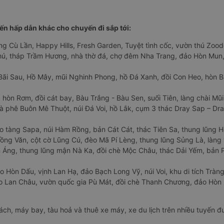
n hấp dẫn khác cho chuyến đi sắp tới:
ng Cù Lần, Happy Hills, Fresh Garden, Tuyệt tình cốc, vườn thú Zoodo
Phú, tháp Trầm Hương, nhà thờ đá, chợ đêm Nha Trang, đảo Hòn Mun,
Bãi Sau, Hồ Mây, mũi Nghinh Phong, hồ Đá Xanh, đồi Con Heo, hòn B
 hòn Rơm, đồi cát bay, Bàu Trắng - Bàu Sen, suối Tiên, làng chài Mũi
à phê Buôn Mê Thuột, núi Đá Voi, hồ Lắk, cụm 3 thác Dray Sap – Dra
o tàng Sapa, núi Hàm Rồng, bản Cát Cát, thác Tiên Sa, thung lũng 
ng Văn, cột cờ Lũng Cú, đèo Mã Pí Lèng, thung lũng Sủng Là, làng 
Áng, thung lũng mận Nà Ka, đồi chè Mộc Châu, thác Dải Yếm, bản P
o Hòn Dấu, vịnh Lan Hạ, đảo Bạch Long Vỹ, núi Voi, khu di tích Tràng
ảo Lan Châu, vườn quốc gia Pù Mát, đồi chè Thanh Chương, đảo Hò
hách, máy bay, tàu hoả và thuê xe máy, xe du lịch trên nhiều tuyến 