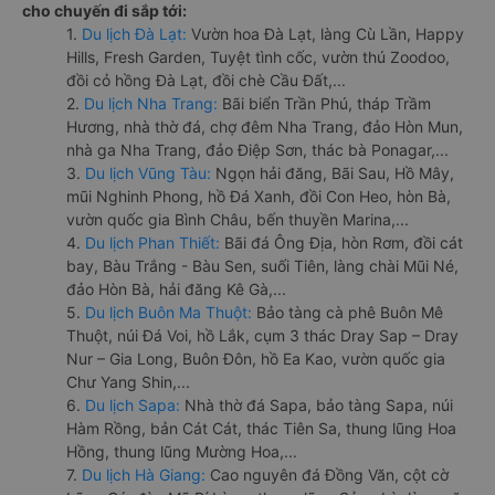
cho chuyến đi sắp tới:
1.
Du lịch Đà Lạt:
Vườn hoa Đà Lạt, làng Cù Lần, Happy
Hills, Fresh Garden, Tuyệt tình cốc, vườn thú Zoodoo,
đồi cỏ hồng Đà Lạt, đồi chè Cầu Đất,...
2.
Du lịch Nha Trang:
Bãi biển Trần Phú, tháp Trầm
Hương, nhà thờ đá, chợ đêm Nha Trang, đảo Hòn Mun,
nhà ga Nha Trang, đảo Điệp Sơn, thác bà Ponagar,...
3.
Du lịch Vũng Tàu:
Ngọn hải đăng, Bãi Sau, Hồ Mây,
mũi Nghinh Phong, hồ Đá Xanh, đồi Con Heo, hòn Bà,
vườn quốc gia Bình Châu, bến thuyền Marina,...
4.
Du lịch Phan Thiết:
Bãi đá Ông Địa, hòn Rơm, đồi cát
bay, Bàu Trắng - Bàu Sen, suối Tiên, làng chài Mũi Né,
đảo Hòn Bà, hải đăng Kê Gà,...
5.
Du lịch Buôn Ma Thuột:
Bảo tàng cà phê Buôn Mê
Thuột, núi Đá Voi, hồ Lắk, cụm 3 thác Dray Sap – Dray
Nur – Gia Long, Buôn Đôn, hồ Ea Kao, vườn quốc gia
Chư Yang Shin,...
6.
Du lịch Sapa:
Nhà thờ đá Sapa, bảo tàng Sapa, núi
Hàm Rồng, bản Cát Cát, thác Tiên Sa, thung lũng Hoa
Hồng, thung lũng Mường Hoa,...
7.
Du lịch Hà Giang:
Cao nguyên đá Đồng Văn, cột cờ