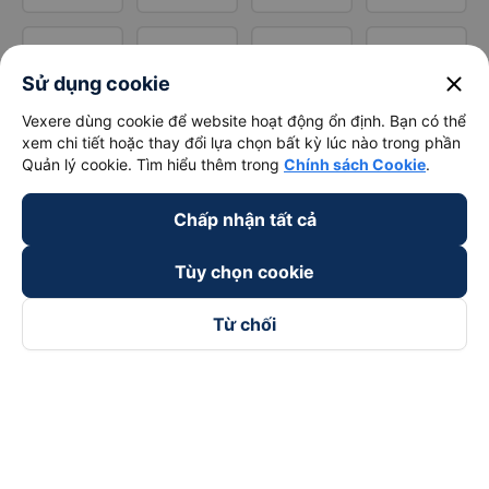
close
Sử dụng cookie
Vexere dùng cookie để website hoạt động ổn định. Bạn có thể
xem chi tiết hoặc thay đổi lựa chọn bất kỳ lúc nào trong phần
Quản lý cookie. Tìm hiểu thêm trong
Chính sách Cookie
.
Chấp nhận tất cả
Tùy chọn cookie
Từ chối
Theo dõi chúng tôi trên
Facebook
Tiktok
Youtube
Công ty TNHH Thương Mại Dịch Vụ Vexere