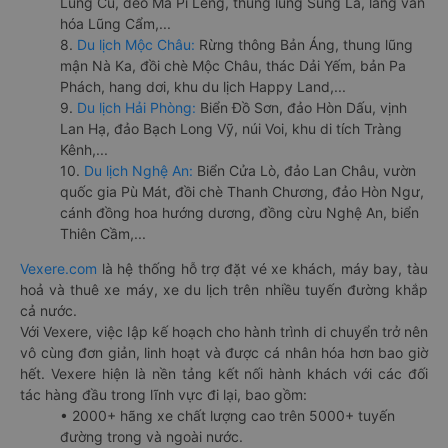
Lũng Cú, đèo Mã Pí Lèng, thung lũng Sủng Là, làng văn
hóa Lũng Cẩm,...
8.
Du lịch Mộc Châu:
Rừng thông Bản Áng, thung lũng
mận Nà Ka, đồi chè Mộc Châu, thác Dải Yếm, bản Pa
Phách, hang dơi, khu du lịch Happy Land,...
9.
Du lịch Hải Phòng:
Biển Đồ Sơn, đảo Hòn Dấu, vịnh
Lan Hạ, đảo Bạch Long Vỹ, núi Voi, khu di tích Tràng
Kênh,...
10.
Du lịch Nghệ An:
Biển Cửa Lò, đảo Lan Châu, vườn
quốc gia Pù Mát, đồi chè Thanh Chương, đảo Hòn Ngư,
cánh đồng hoa hướng dương, đồng cừu Nghệ An, biển
Thiên Cầm,...
Vexere.com
là hệ thống hỗ trợ đặt vé xe khách, máy bay, tàu
hoả và thuê xe máy, xe du lịch trên nhiều tuyến đường khắp
cả nước.
Với Vexere, việc lập kế hoạch cho hành trình di chuyển trở nên
vô cùng đơn giản, linh hoạt và được cá nhân hóa hơn bao giờ
hết. Vexere hiện là nền tảng kết nối hành khách với các đối
tác hàng đầu trong lĩnh vực đi lại, bao gồm:
• 2000+ hãng xe chất lượng cao trên 5000+ tuyến
đường trong và ngoài nước.