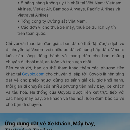
• 5 hãng hàng không uy tín nhất tại Việt Nam: Vietnam
Airlines, Vietjet Air, Bamboo Airways, Pacific Airlines và
Vietravel Airlines.
• Tổng công ty Đường sắt Việt Nam.
• Các đơn vị cho thuê xe máy, thuê xe du lịch uy tín
trên toàn quốc.
Chỉ với vài thao tác đơn giản, bạn đã có thể đặt được dịch vụ
di chuyển tại Vexere với nhiều ưu đãi vô cùng hấp dẫn. Vexere
luôn sẵn sàng đồng hành và mang đến cho bạn những
chuyến đi thoải mái, an toàn và trọn vẹn nhất.
Bên cạnh đó, bạn có thể tham khảo thêm các phương tiện
khác tại
Goyolo.com
cho chuyến đi sắp tới. Goyolo là nền tảng
đặt vé cho phép người dùng so sánh giá cả, giờ khởi hành,
thời gian di chuyển của nhiều phương tiện máy bay, xe khách
và tàu hoả. Hệ thống của Goyolo được liên kết trực tiếp với
các hãng máy bay, xe khách và tàu hoả, luôn đảm bảo có vé
cho bạn di chuyển.
Ứng dụng đặt vé Xe khách, Máy bay,