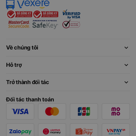
keyboard_arrow_down
Về chúng tôi
keyboard_arrow_down
Hỗ trợ
keyboard_arrow_down
Trở thành đối tác
Đối tác thanh toán