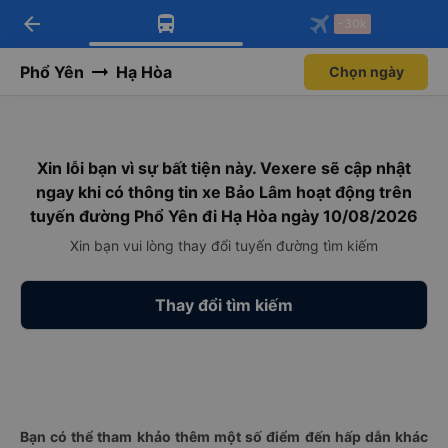
arrow_back
Tải app Vexere ngay!
Tải app Vexere
-30k
Mở app
Mở app
Nhận ưu đãi thành viên độc
-30k/ghế khi đặt vé máy bay qua
quyền
app
Phổ Yên
Hạ Hòa
Chọn ngày
Xin lỗi bạn vì sự bất tiện này. Vexere sẽ cập nhật
ngay khi có thông tin xe Bảo Lâm hoạt động trên
tuyến đường Phổ Yên đi Hạ Hòa ngày 10/08/2026
Xin bạn vui lòng thay đổi tuyến đường tìm kiếm
Thay đổi tìm kiếm
Bạn có thể tham khảo thêm một số điểm đến hấp dẫn khác