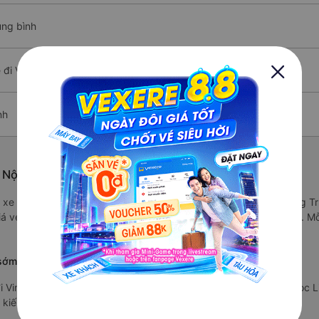
ung bình
đi Vinh
nh
 Nội từ Vinh - Nghệ An
/5 xe Bảo Ngọc Limousine được đánh giá là xe khách có chất lượng T
iá vé chỉ từ 230000 đ và các tiện ích trên xe như: Đang cập nhật. 
sớm nhất ?
 Vinh - Nghệ An xuất phát vào lúc 17:00 là của hãng xe Bảo Ngọc 
 kiến sẽ trả khách ở Vinh - Nghệ An sau 5.9 giờ.