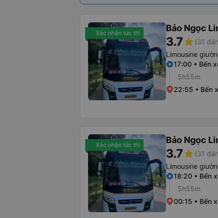
Bảo Ngọc L
Xác nhận tức thì
3.7
star
(31 đán
Limousine giườ
17:00 • Bến 
5h55m
22:55 • Bến 
Bảo Ngọc L
Xác nhận tức thì
3.7
star
(31 đán
Limousine giườ
18:20 • Bến 
5h55m
00:15 • Bến x