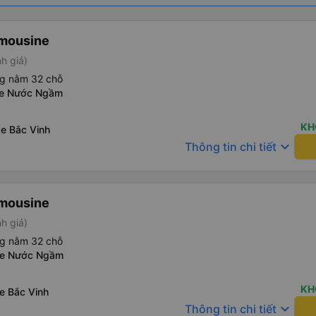
imousine
h giá)
ng nằm 32 chỗ
xe Nước Ngầm
KH
xe Bắc Vinh
keyboard_arrow_down
Thông tin chi tiết
imousine
h giá)
ng nằm 32 chỗ
xe Nước Ngầm
KH
e Bắc Vinh
keyboard_arrow_down
Thông tin chi tiết