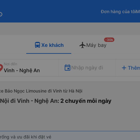
Đơn hàng của tôi
M
fo
-30k
Xe khách
Máy bay
Nơi đến
add
Nhập ngày đi
Thêm
xe Bảo Ngọc Limousine đi Vinh từ Hà Nội
Nội đi Vinh - Nghệ An
: 2 chuyến mỗi ngày
rống và ưu đãi khi đặt vé