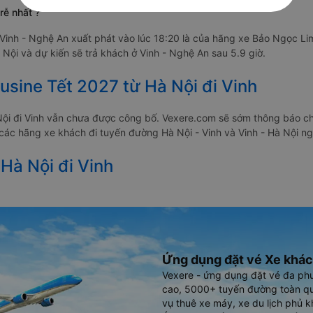
rễ nhất ?
 Vinh - Nghệ An xuất phát vào lúc 18:20 là của hãng xe Bảo Ngọc L
 Nội và dự kiến sẽ trả khách ở Vinh - Nghệ An sau 5.9 giờ.
usine Tết 2027 từ Hà Nội đi Vinh
Nội đi Vinh vẫn chưa được công bố. Vexere.com sẽ sớm thông báo ch
a các hãng xe khách đi tuyến đường Hà Nội - Vinh và Vinh - Hà Nội ng
 Hà Nội đi Vinh
Ứng dụng đặt vé Xe khác
Vexere - ứng dụng đặt vé đa ph
cao, 5000+ tuyến đường toàn qu
vụ thuê xe máy, xe du lịch phủ k