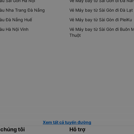
tàu Sài Gòn Hà Nội
Vé Máy bay từ Sài Gòn đi Đà Nẵ
tàu Nha Trang Đà Nẵng
Vé Máy bay từ Sài Gòn đi Đà Lạt
tàu Đà Nẵng Huế
Vé Máy bay từ Sài Gòn đi PleiKu
tàu Hà Nội Vinh
Vé Máy bay từ Sài Gòn đi Buôn 
Thuột
Xem tất cả tuyến đường
 chúng tôi
Hỗ trợ