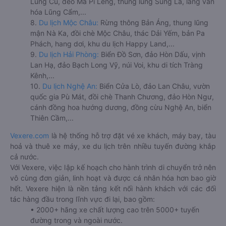
Lũng Cú, đèo Mã Pí Lèng, thung lũng Sủng Là, làng văn
hóa Lũng Cẩm,...
8.
Du lịch Mộc Châu:
Rừng thông Bản Áng, thung lũng
mận Nà Ka, đồi chè Mộc Châu, thác Dải Yếm, bản Pa
Phách, hang dơi, khu du lịch Happy Land,...
9.
Du lịch Hải Phòng:
Biển Đồ Sơn, đảo Hòn Dấu, vịnh
Lan Hạ, đảo Bạch Long Vỹ, núi Voi, khu di tích Tràng
Kênh,...
10.
Du lịch Nghệ An:
Biển Cửa Lò, đảo Lan Châu, vườn
quốc gia Pù Mát, đồi chè Thanh Chương, đảo Hòn Ngư,
cánh đồng hoa hướng dương, đồng cừu Nghệ An, biển
Thiên Cầm,...
Vexere.com
là hệ thống hỗ trợ đặt vé xe khách, máy bay, tàu
hoả và thuê xe máy, xe du lịch trên nhiều tuyến đường khắp
cả nước.
Với Vexere, việc lập kế hoạch cho hành trình di chuyển trở nên
vô cùng đơn giản, linh hoạt và được cá nhân hóa hơn bao giờ
hết. Vexere hiện là nền tảng kết nối hành khách với các đối
tác hàng đầu trong lĩnh vực đi lại, bao gồm:
• 2000+ hãng xe chất lượng cao trên 5000+ tuyến
đường trong và ngoài nước.