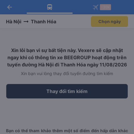
arrow_back
Tải app Vexere ngay!
Tải app Vexere
-30k
Mở app
Mở app
Nhận ưu đãi thành viên độc
-30k/ghế khi đặt vé máy bay qua
quyền
app
Hà Nội
Thanh Hóa
Chọn ngày
Xin lỗi bạn vì sự bất tiện này. Vexere sẽ cập nhật
ngay khi có thông tin xe BEEGROUP hoạt động trên
tuyến đường Hà Nội đi Thanh Hóa ngày 11/08/2026
Xin bạn vui lòng thay đổi tuyến đường tìm kiếm
Thay đổi tìm kiếm
Bạn có thể tham khảo thêm một số điểm đến hấp dẫn khác