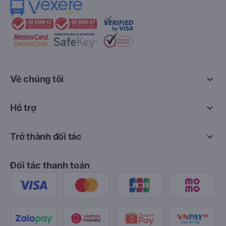
keyboard_arrow_down
Về chúng tôi
keyboard_arrow_down
Hỗ trợ
keyboard_arrow_down
Trở thành đối tác
Đối tác thanh toán