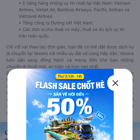
• 5 hãng hàng không uy tín nhất tại Việt Nam: Vietnam
Airlines, Vietjet Air, Bamboo Airways, Pacific Airlines và
Vietravel Airlines.
• Tổng công ty Đường sắt Việt Nam.
• Các đơn vị cho thuê xe máy, thuê xe du lịch uy tín
trên toàn quốc.
Chỉ với vài thao tác đơn giản, bạn đã có thể đặt được dịch vụ
di chuyển tại Vexere với nhiều ưu đãi vô cùng hấp dẫn. Vexere
luôn sẵn sàng đồng hành và mang đến cho bạn những
chuyến đi thoải mái, an toàn và trọn vẹn nhất.
Bên cạnh đó, bạn có thể tham khảo thêm các phương tiện
khác tại
Goyolo.com
cho chuyến đi sắp tới. Goyolo là nền tảng
đặt vé cho phép người dùng so sánh giá cả, giờ khởi hành,
thời gian di chuyển của nhiều phương tiện máy bay, xe khách
và tàu hoả. Hệ thống của Goyolo được liên kết trực tiếp với
các hãng máy bay, xe khách và tàu hoả, luôn đảm bảo có vé
cho bạn di chuyển.
Ứng dụng đặt vé Xe khách, Máy bay,