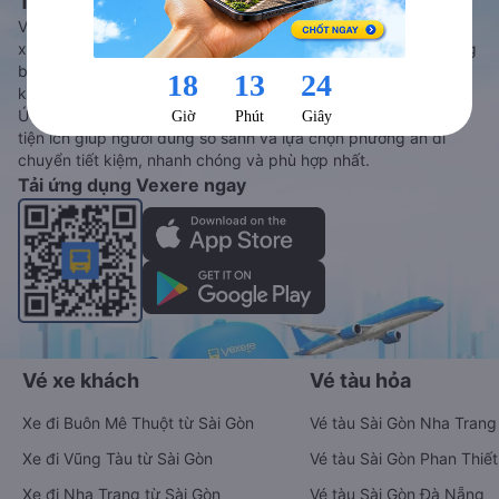
Tàu hoả và Thuê xe
Vexere - ứng dụng đặt vé đa phương tiện với hơn 3000+ nhà
xe chất lượng cao, 5000+ tuyến đường toàn quốc, tất cả hãng
bay và hãng tàu cùng dịch vụ thuê xe máy, xe du lịch phủ
khắp các tỉnh thành tại Việt Nam.
Ứng dụng hiển thị thông tin đầy đủ, minh bạch cùng vô vàn
tiện ích giúp người dùng so sánh và lựa chọn phương án di
chuyển tiết kiệm, nhanh chóng và phù hợp nhất.
Tải ứng dụng Vexere ngay
Vé xe khách
Vé tàu hỏa
Xe đi Buôn Mê Thuột từ Sài Gòn
Vé tàu Sài Gòn Nha Trang
Xe đi Vũng Tàu từ Sài Gòn
Vé tàu Sài Gòn Phan Thiết
Xe đi Nha Trang từ Sài Gòn
Vé tàu Sài Gòn Đà Nẵng