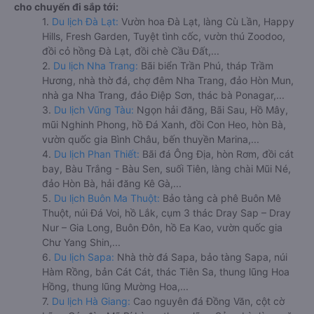
cho chuyến đi sắp tới:
1.
Du lịch Đà Lạt:
Vườn hoa Đà Lạt, làng Cù Lần, Happy
Hills, Fresh Garden, Tuyệt tình cốc, vườn thú Zoodoo,
đồi cỏ hồng Đà Lạt, đồi chè Cầu Đất,...
2.
Du lịch Nha Trang:
Bãi biển Trần Phú, tháp Trầm
Hương, nhà thờ đá, chợ đêm Nha Trang, đảo Hòn Mun,
nhà ga Nha Trang, đảo Điệp Sơn, thác bà Ponagar,...
3.
Du lịch Vũng Tàu:
Ngọn hải đăng, Bãi Sau, Hồ Mây,
mũi Nghinh Phong, hồ Đá Xanh, đồi Con Heo, hòn Bà,
vườn quốc gia Bình Châu, bến thuyền Marina,...
4.
Du lịch Phan Thiết:
Bãi đá Ông Địa, hòn Rơm, đồi cát
bay, Bàu Trắng - Bàu Sen, suối Tiên, làng chài Mũi Né,
đảo Hòn Bà, hải đăng Kê Gà,...
5.
Du lịch Buôn Ma Thuột:
Bảo tàng cà phê Buôn Mê
Thuột, núi Đá Voi, hồ Lắk, cụm 3 thác Dray Sap – Dray
Nur – Gia Long, Buôn Đôn, hồ Ea Kao, vườn quốc gia
Chư Yang Shin,...
6.
Du lịch Sapa:
Nhà thờ đá Sapa, bảo tàng Sapa, núi
Hàm Rồng, bản Cát Cát, thác Tiên Sa, thung lũng Hoa
Hồng, thung lũng Mường Hoa,...
7.
Du lịch Hà Giang:
Cao nguyên đá Đồng Văn, cột cờ