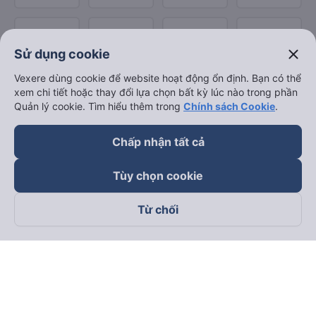
close
Sử dụng cookie
Vexere dùng cookie để website hoạt động ổn định. Bạn có thể
xem chi tiết hoặc thay đổi lựa chọn bất kỳ lúc nào trong phần
Quản lý cookie. Tìm hiểu thêm trong
Chính sách Cookie
.
Chấp nhận tất cả
Tùy chọn cookie
Từ chối
Theo dõi chúng tôi trên
Facebook
Tiktok
Youtube
Công ty TNHH Thương Mại Dịch Vụ Vexere