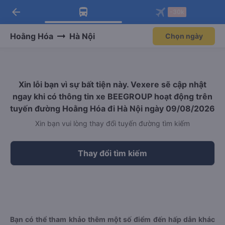
arrow_back
Tải app Vexere ngay!
Tải app Vexere
-30k
Mở app
Mở app
Nhận ưu đãi thành viên độc
-30k/ghế khi đặt vé máy bay qua
quyền
app
Hoằng Hóa
Hà Nội
Chọn ngày
Xin lỗi bạn vì sự bất tiện này. Vexere sẽ cập nhật
ngay khi có thông tin xe BEEGROUP hoạt động trên
tuyến đường Hoằng Hóa đi Hà Nội ngày 09/08/2026
Xin bạn vui lòng thay đổi tuyến đường tìm kiếm
Thay đổi tìm kiếm
Bạn có thể tham khảo thêm một số điểm đến hấp dẫn khác