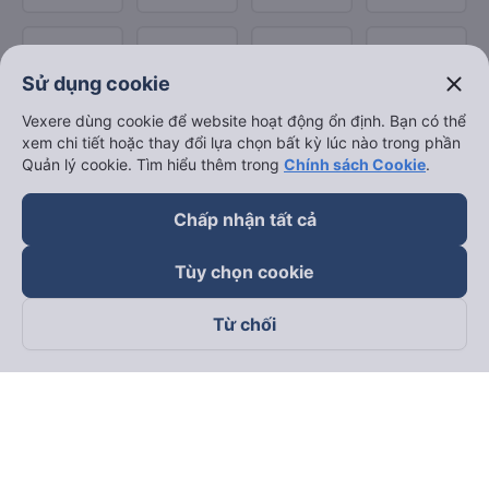
close
Sử dụng cookie
Vexere dùng cookie để website hoạt động ổn định. Bạn có thể
xem chi tiết hoặc thay đổi lựa chọn bất kỳ lúc nào trong phần
Quản lý cookie. Tìm hiểu thêm trong
Chính sách Cookie
.
Chấp nhận tất cả
Tùy chọn cookie
Từ chối
Theo dõi chúng tôi trên
Facebook
Tiktok
Youtube
Công ty TNHH Thương Mại Dịch Vụ Vexere