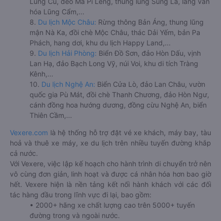
Lũng Cú, đèo Mã Pí Lèng, thung lũng Sủng Là, làng văn
hóa Lũng Cẩm,...
8.
Du lịch Mộc Châu:
Rừng thông Bản Áng, thung lũng
mận Nà Ka, đồi chè Mộc Châu, thác Dải Yếm, bản Pa
Phách, hang dơi, khu du lịch Happy Land,...
9.
Du lịch Hải Phòng:
Biển Đồ Sơn, đảo Hòn Dấu, vịnh
Lan Hạ, đảo Bạch Long Vỹ, núi Voi, khu di tích Tràng
Kênh,...
10.
Du lịch Nghệ An:
Biển Cửa Lò, đảo Lan Châu, vườn
quốc gia Pù Mát, đồi chè Thanh Chương, đảo Hòn Ngư,
cánh đồng hoa hướng dương, đồng cừu Nghệ An, biển
Thiên Cầm,...
Vexere.com
là hệ thống hỗ trợ đặt vé xe khách, máy bay, tàu
hoả và thuê xe máy, xe du lịch trên nhiều tuyến đường khắp
cả nước.
Với Vexere, việc lập kế hoạch cho hành trình di chuyển trở nên
vô cùng đơn giản, linh hoạt và được cá nhân hóa hơn bao giờ
hết. Vexere hiện là nền tảng kết nối hành khách với các đối
tác hàng đầu trong lĩnh vực đi lại, bao gồm:
• 2000+ hãng xe chất lượng cao trên 5000+ tuyến
đường trong và ngoài nước.