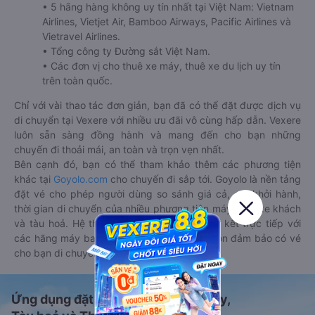
• 5 hãng hàng không uy tín nhất tại Việt Nam: Vietnam
Airlines, Vietjet Air, Bamboo Airways, Pacific Airlines và
Vietravel Airlines.
• Tổng công ty Đường sắt Việt Nam.
• Các đơn vị cho thuê xe máy, thuê xe du lịch uy tín
trên toàn quốc.
Chỉ với vài thao tác đơn giản, bạn đã có thể đặt được dịch vụ
di chuyển tại Vexere với nhiều ưu đãi vô cùng hấp dẫn. Vexere
luôn sẵn sàng đồng hành và mang đến cho bạn những
chuyến đi thoải mái, an toàn và trọn vẹn nhất.
Bên cạnh đó, bạn có thể tham khảo thêm các phương tiện
khác tại
Goyolo.com
cho chuyến đi sắp tới. Goyolo là nền tảng
đặt vé cho phép người dùng so sánh giá cả, giờ khởi hành,
thời gian di chuyển của nhiều phương tiện máy bay, xe khách
và tàu hoả. Hệ thống của Goyolo được liên kết trực tiếp với
các hãng máy bay, xe khách và tàu hoả, luôn đảm bảo có vé
cho bạn di chuyển.
Ứng dụng đặt vé Xe khách, Máy bay,