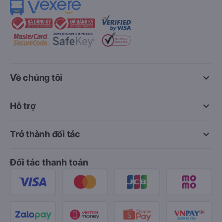
keyboard_arrow_down
Về chúng tôi
keyboard_arrow_down
Hỗ trợ
keyboard_arrow_down
Trở thành đối tác
Đối tác thanh toán