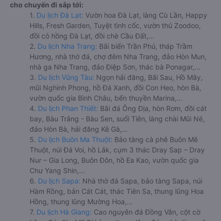
cho chuyến đi sắp tới:
1.
Du lịch Đà Lạt:
Vườn hoa Đà Lạt, làng Cù Lần, Happy
Hills, Fresh Garden, Tuyệt tình cốc, vườn thú Zoodoo,
đồi cỏ hồng Đà Lạt, đồi chè Cầu Đất,...
2.
Du lịch Nha Trang:
Bãi biển Trần Phú, tháp Trầm
Hương, nhà thờ đá, chợ đêm Nha Trang, đảo Hòn Mun,
nhà ga Nha Trang, đảo Điệp Sơn, thác bà Ponagar,...
3.
Du lịch Vũng Tàu:
Ngọn hải đăng, Bãi Sau, Hồ Mây,
mũi Nghinh Phong, hồ Đá Xanh, đồi Con Heo, hòn Bà,
vườn quốc gia Bình Châu, bến thuyền Marina,...
4.
Du lịch Phan Thiết:
Bãi đá Ông Địa, hòn Rơm, đồi cát
bay, Bàu Trắng - Bàu Sen, suối Tiên, làng chài Mũi Né,
đảo Hòn Bà, hải đăng Kê Gà,...
5.
Du lịch Buôn Ma Thuột:
Bảo tàng cà phê Buôn Mê
Thuột, núi Đá Voi, hồ Lắk, cụm 3 thác Dray Sap – Dray
Nur – Gia Long, Buôn Đôn, hồ Ea Kao, vườn quốc gia
Chư Yang Shin,...
6.
Du lịch Sapa:
Nhà thờ đá Sapa, bảo tàng Sapa, núi
Hàm Rồng, bản Cát Cát, thác Tiên Sa, thung lũng Hoa
Hồng, thung lũng Mường Hoa,...
7.
Du lịch Hà Giang:
Cao nguyên đá Đồng Văn, cột cờ