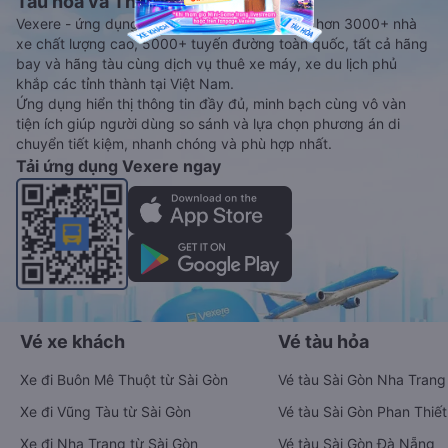
Tàu hoả và Thuê xe
Vexere - ứng dụng đặt vé đa phương tiện với hơn 3000+ nhà
xe chất lượng cao, 5000+ tuyến đường toàn quốc, tất cả hãng
bay và hãng tàu cùng dịch vụ thuê xe máy, xe du lịch phủ
khắp các tỉnh thành tại Việt Nam.
Ứng dụng hiển thị thông tin đầy đủ, minh bạch cùng vô vàn
tiện ích giúp người dùng so sánh và lựa chọn phương án di
chuyển tiết kiệm, nhanh chóng và phù hợp nhất.
Tải ứng dụng Vexere ngay
Vé xe khách
Vé tàu hỏa
Xe đi Buôn Mê Thuột từ Sài Gòn
Vé tàu Sài Gòn Nha Trang
Xe đi Vũng Tàu từ Sài Gòn
Vé tàu Sài Gòn Phan Thiết
Xe đi Nha Trang từ Sài Gòn
Vé tàu Sài Gòn Đà Nẵng