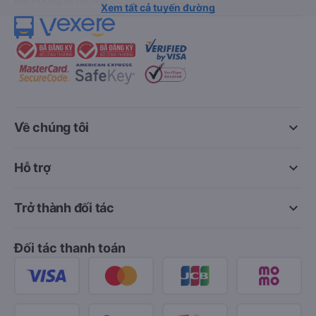
Xem tất cả tuyến đường
keyboard_arrow_down
Về chúng tôi
keyboard_arrow_down
Hỗ trợ
keyboard_arrow_down
Trở thành đối tác
Đối tác thanh toán