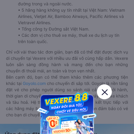
đường trong và ngoài nước.
• 5 hãng hàng không uy tín nhất tại Việt Nam: Vietnam
Airlines, Vietjet Air, Bamboo Airways, Pacific Airlines và
Vietravel Airlines.
• Tổng công ty Đường sắt Việt Nam.
• Các đơn vị cho thuê xe máy, thuê xe du lịch uy tín
trên toàn quốc.
Chỉ với vài thao tác đơn giản, bạn đã có thể đặt được dịch vụ
di chuyển tại Vexere với nhiều ưu đãi vô cùng hấp dẫn. Vexere
luôn sẵn sàng đồng hành và mang đến cho bạn những
chuyến đi thoải mái, an toàn và trọn vẹn nhất.
Bên cạnh đó, bạn có thể tham khảo thêm các phương tiện
khác tại
Goyolo.com
cho chuyến đi sắp tới. Goyolo là nền tảng
đặt vé cho phép người dùng so sánh giá cả, giờ khởi hành,
thời gian di chuyển của nhiều phương tiện máy bay, xe khách
và tàu hoả. Hệ thống của Goyolo được liên kết trực tiếp với
các hãng máy bay, xe khách và tàu hoả, luôn đảm bảo có vé
cho bạn di chuyển.