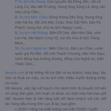
7.
Du lịch Hà Giang:
Cao nguyên đá Đồng Văn, cột cờ
Lũng Cú, đèo Mã Pí Lèng, thung lũng Sủng Là, làng văn
hóa Lũng Cẩm,...
8.
Du lịch Mộc Châu:
Rừng thông Bản Áng, thung lũng
mận Nà Ka, đồi chè Mộc Châu, thác Dải Yếm, bản Pa
Phách, hang dơi, khu du lịch Happy Land,...
9.
Du lịch Hải Phòng:
Biển Đồ Sơn, đảo Hòn Dấu, vịnh
Lan Hạ, đảo Bạch Long Vỹ, núi Voi, khu di tích Tràng
Kênh,...
10.
Du lịch Nghệ An:
Biển Cửa Lò, đảo Lan Châu, vườn
quốc gia Pù Mát, đồi chè Thanh Chương, đảo Hòn Ngư,
cánh đồng hoa hướng dương, đồng cừu Nghệ An, biển
Thiên Cầm,...
Vexere.com
là hệ thống hỗ trợ đặt vé xe khách, máy bay, tàu
hoả và thuê xe máy, xe du lịch trên nhiều tuyến đường khắp
cả nước.
Với Vexere, việc lập kế hoạch cho hành trình di chuyển trở nên
vô cùng đơn giản, linh hoạt và được cá nhân hóa hơn bao giờ
hết. Vexere hiện là nền tảng kết nối hành khách với các đối
tác hàng đầu trong lĩnh vực đi lại, bao gồm:
• 2000+ hãng xe chất lượng cao trên 5000+ tuyến