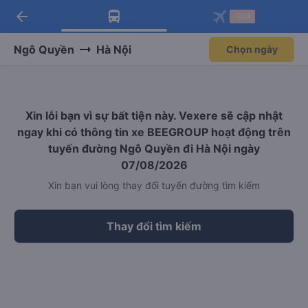
arrow_back
Tải app Vexere ngay!
Tải app Vexere
-30k
Mở app
Mở app
Nhận ưu đãi thành viên độc
-30k/ghế khi đặt vé máy bay qua
quyền
app
Ngô Quyền
Hà Nội
Chọn ngày
Xin lỗi bạn vì sự bất tiện này. Vexere sẽ cập nhật
ngay khi có thông tin xe BEEGROUP hoạt động trên
tuyến đường Ngô Quyền đi Hà Nội ngày
07/08/2026
Xin bạn vui lòng thay đổi tuyến đường tìm kiếm
Thay đổi tìm kiếm