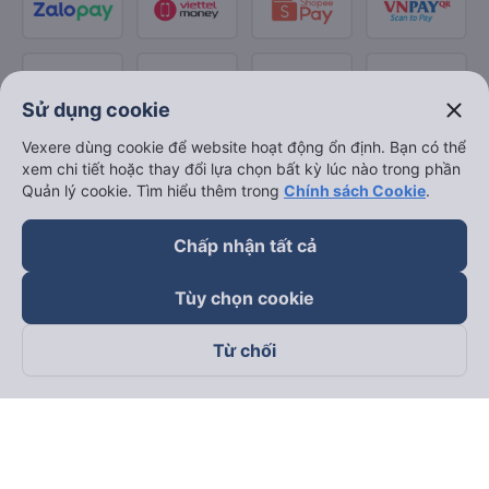
close
Sử dụng cookie
Vexere dùng cookie để website hoạt động ổn định. Bạn có thể
xem chi tiết hoặc thay đổi lựa chọn bất kỳ lúc nào trong phần
Quản lý cookie. Tìm hiểu thêm trong
Chính sách Cookie
.
Chấp nhận tất cả
Tùy chọn cookie
Từ chối
Theo dõi chúng tôi trên
Facebook
Tiktok
Youtube
Công ty TNHH Thương Mại Dịch Vụ Vexere