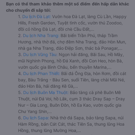
Bạn có thể tham khảo thêm một số điểm đến hấp dẫn khác
cho chuyến đi sắp tới:
1.
Du lịch Đà Lạt:
Vườn hoa Đà Lạt, làng Cù Lần, Happy
Hills, Fresh Garden, Tuyệt tình cốc, vườn thú Zoodoo,
đồi cỏ hồng Đà Lạt, đồi chè Cầu Đất,...
2.
Du lịch Nha Trang:
Bãi biển Trần Phú, tháp Trầm
Hương, nhà thờ đá, chợ đêm Nha Trang, đảo Hòn Mun,
nhà ga Nha Trang, đảo Điệp Sơn, thác bà Ponagar,...
3.
Du lịch Vũng Tàu:
Ngọn hải đăng, Bãi Sau, Hồ Mây,
mũi Nghinh Phong, hồ Đá Xanh, đồi Con Heo, hòn Bà,
vườn quốc gia Bình Châu, bến thuyền Marina,...
4.
Du lịch Phan Thiết:
Bãi đá Ông Địa, hòn Rơm, đồi cát
bay, Bàu Trắng - Bàu Sen, suối Tiên, làng chài Mũi Né,
đảo Hòn Bà, hải đăng Kê Gà,...
5.
Du lịch Buôn Ma Thuột:
Bảo tàng cà phê Buôn Mê
Thuột, núi Đá Voi, hồ Lắk, cụm 3 thác Dray Sap – Dray
Nur – Gia Long, Buôn Đôn, hồ Ea Kao, vườn quốc gia
Chư Yang Shin,...
6.
Du lịch Sapa:
Nhà thờ đá Sapa, bảo tàng Sapa, núi
Hàm Rồng, bản Cát Cát, thác Tiên Sa, thung lũng Hoa
Hồng, thung lũng Mường Hoa,...