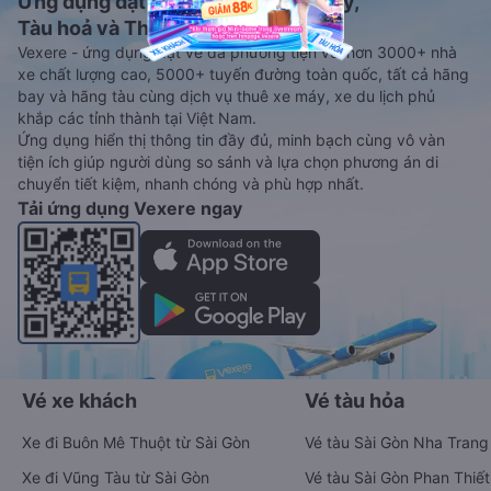
Ứng dụng đặt vé Xe khách, Máy bay,
Tàu hoả và Thuê xe
Vexere - ứng dụng đặt vé đa phương tiện với hơn 3000+ nhà
xe chất lượng cao, 5000+ tuyến đường toàn quốc, tất cả hãng
bay và hãng tàu cùng dịch vụ thuê xe máy, xe du lịch phủ
khắp các tỉnh thành tại Việt Nam.
Ứng dụng hiển thị thông tin đầy đủ, minh bạch cùng vô vàn
tiện ích giúp người dùng so sánh và lựa chọn phương án di
chuyển tiết kiệm, nhanh chóng và phù hợp nhất.
Tải ứng dụng Vexere ngay
Vé xe khách
Vé tàu hỏa
Xe đi Buôn Mê Thuột từ Sài Gòn
Vé tàu Sài Gòn Nha Trang
Xe đi Vũng Tàu từ Sài Gòn
Vé tàu Sài Gòn Phan Thiết