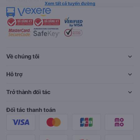
Xem tất cả tuyến đường
keyboard_arrow_down
Về chúng tôi
keyboard_arrow_down
Hỗ trợ
keyboard_arrow_down
Trở thành đối tác
Đối tác thanh toán