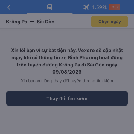
arrow_back
Tải app Vexere ngay!
Tải app Vexere
1.592
k
-30k
Mở app
Mở app
Nhận ưu đãi thành viên độc
-30k/ghế khi đặt vé máy bay qua
quyền
app
Krông Pa
Sài Gòn
Chọn ngày
Xin lỗi bạn vì sự bất tiện này. Vexere sẽ cập nhật
ngay khi có thông tin xe Bình Phương hoạt động
trên tuyến đường Krông Pa đi Sài Gòn ngày
09/08/2026
Xin bạn vui lòng thay đổi tuyến đường tìm kiếm
Thay đổi tìm kiếm