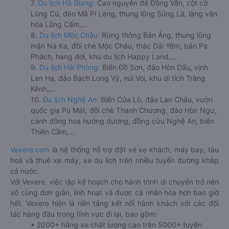
7.
Du lịch Hà Giang:
Cao nguyên đá Đồng Văn, cột cờ
Lũng Cú, đèo Mã Pí Lèng, thung lũng Sủng Là, làng văn
hóa Lũng Cẩm,...
8.
Du lịch Mộc Châu:
Rừng thông Bản Áng, thung lũng
mận Nà Ka, đồi chè Mộc Châu, thác Dải Yếm, bản Pa
Phách, hang dơi, khu du lịch Happy Land,...
9.
Du lịch Hải Phòng:
Biển Đồ Sơn, đảo Hòn Dấu, vịnh
Lan Hạ, đảo Bạch Long Vỹ, núi Voi, khu di tích Tràng
Kênh,...
10.
Du lịch Nghệ An:
Biển Cửa Lò, đảo Lan Châu, vườn
quốc gia Pù Mát, đồi chè Thanh Chương, đảo Hòn Ngư,
cánh đồng hoa hướng dương, đồng cừu Nghệ An, biển
Thiên Cầm,...
Vexere.com
là hệ thống hỗ trợ đặt vé xe khách, máy bay, tàu
hoả và thuê xe máy, xe du lịch trên nhiều tuyến đường khắp
cả nước.
Với Vexere, việc lập kế hoạch cho hành trình di chuyển trở nên
vô cùng đơn giản, linh hoạt và được cá nhân hóa hơn bao giờ
hết. Vexere hiện là nền tảng kết nối hành khách với các đối
tác hàng đầu trong lĩnh vực đi lại, bao gồm:
• 2000+ hãng xe chất lượng cao trên 5000+ tuyến