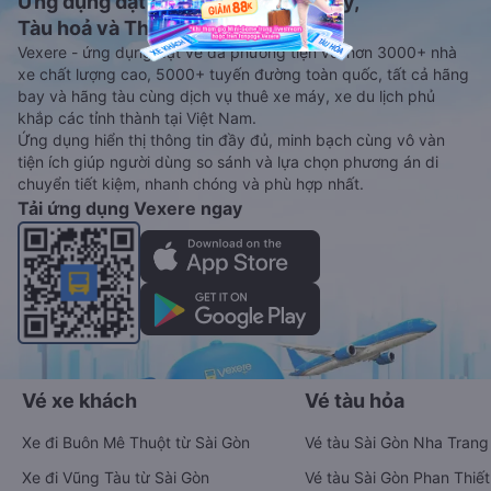
Ứng dụng đặt vé Xe khách, Máy bay,
Tàu hoả và Thuê xe
Vexere - ứng dụng đặt vé đa phương tiện với hơn 3000+ nhà
xe chất lượng cao, 5000+ tuyến đường toàn quốc, tất cả hãng
bay và hãng tàu cùng dịch vụ thuê xe máy, xe du lịch phủ
khắp các tỉnh thành tại Việt Nam.
Ứng dụng hiển thị thông tin đầy đủ, minh bạch cùng vô vàn
tiện ích giúp người dùng so sánh và lựa chọn phương án di
chuyển tiết kiệm, nhanh chóng và phù hợp nhất.
Tải ứng dụng Vexere ngay
Vé xe khách
Vé tàu hỏa
Xe đi Buôn Mê Thuột từ Sài Gòn
Vé tàu Sài Gòn Nha Trang
Xe đi Vũng Tàu từ Sài Gòn
Vé tàu Sài Gòn Phan Thiết