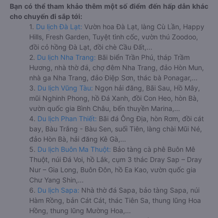
Bạn có thể tham khảo thêm một số điểm đến hấp dẫn khác
cho chuyến đi sắp tới:
1.
Du lịch Đà Lạt:
Vườn hoa Đà Lạt, làng Cù Lần, Happy
Hills, Fresh Garden, Tuyệt tình cốc, vườn thú Zoodoo,
đồi cỏ hồng Đà Lạt, đồi chè Cầu Đất,...
2.
Du lịch Nha Trang:
Bãi biển Trần Phú, tháp Trầm
Hương, nhà thờ đá, chợ đêm Nha Trang, đảo Hòn Mun,
nhà ga Nha Trang, đảo Điệp Sơn, thác bà Ponagar,...
3.
Du lịch Vũng Tàu:
Ngọn hải đăng, Bãi Sau, Hồ Mây,
mũi Nghinh Phong, hồ Đá Xanh, đồi Con Heo, hòn Bà,
vườn quốc gia Bình Châu, bến thuyền Marina,...
4.
Du lịch Phan Thiết:
Bãi đá Ông Địa, hòn Rơm, đồi cát
bay, Bàu Trắng - Bàu Sen, suối Tiên, làng chài Mũi Né,
đảo Hòn Bà, hải đăng Kê Gà,...
5.
Du lịch Buôn Ma Thuột:
Bảo tàng cà phê Buôn Mê
Thuột, núi Đá Voi, hồ Lắk, cụm 3 thác Dray Sap – Dray
Nur – Gia Long, Buôn Đôn, hồ Ea Kao, vườn quốc gia
Chư Yang Shin,...
6.
Du lịch Sapa:
Nhà thờ đá Sapa, bảo tàng Sapa, núi
Hàm Rồng, bản Cát Cát, thác Tiên Sa, thung lũng Hoa
Hồng, thung lũng Mường Hoa,...