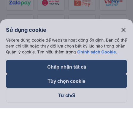
close
Sử dụng cookie
Vexere dùng cookie để website hoạt động ổn định. Bạn có thể
xem chi tiết hoặc thay đổi lựa chọn bất kỳ lúc nào trong phần
Quản lý cookie. Tìm hiểu thêm trong
Chính sách Cookie
.
Chấp nhận tất cả
Tùy chọn cookie
Từ chối
Theo dõi chúng tôi trên
Facebook
Tiktok
Youtube
Công ty TNHH Thương Mại Dịch Vụ Vexere