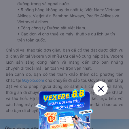
đường trong và ngoài nước.
• 5 hãng hàng không uy tín nhất tại Việt Nam: Vietnam
Airlines, Vietjet Air, Bamboo Airways, Pacific Airlines và
Vietravel Airlines.
• Tổng công ty Đường sắt Việt Nam.
• Các đơn vị cho thuê xe máy, thuê xe du lịch uy tín
trên toàn quốc.
Chỉ với vài thao tác đơn giản, bạn đã có thể đặt được dịch vụ
di chuyển tại Vexere với nhiều ưu đãi vô cùng hấp dẫn. Vexere
luôn sẵn sàng đồng hành và mang đến cho bạn những
chuyến đi thoải mái, an toàn và trọn vẹn nhất.
Bên cạnh đó, bạn có thể tham khảo thêm các phương tiện
khác tại
Goyolo.com
cho chuyến đi sắp tới. Goyolo là nền tảng
đặt vé cho phép người dùng so sánh giá cả, giờ khởi hành,
thời gian di chuyển của nhiều phương tiện máy bay, xe khách
và tàu hoả. Hệ thống của Goyolo được liên kết trực tiếp với
các hãng máy bay, xe khách và tàu hoả, luôn đảm bảo có vé
cho bạn di chuyển.