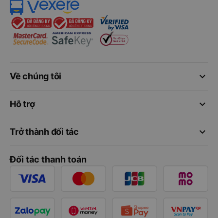
keyboard_arrow_down
Về chúng tôi
keyboard_arrow_down
Hỗ trợ
keyboard_arrow_down
Trở thành đối tác
Đối tác thanh toán