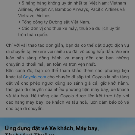
• 5 hãng hàng không uy tín nhất tại Việt Nam: Vietnam
Airlines, Vietjet Air, Bamboo Airways, Pacific Airlines và
Vietravel Airlines.
• Tổng công ty Đường sắt Việt Nam.
• Các đơn vị cho thuê xe máy, thuê xe du lịch uy tín
trên toàn quốc.
Chỉ với vài thao tác đơn giản, bạn đã có thể đặt được dịch vụ
di chuyển tại Vexere với nhiều ưu đãi vô cùng hấp dẫn. Vexere
luôn sẵn sàng đồng hành và mang đến cho bạn những
chuyến đi thoải mái, an toàn và trọn vẹn nhất.
Bên cạnh đó, bạn có thể tham khảo thêm các phương tiện
khác tại
Goyolo.com
cho chuyến đi sắp tới. Goyolo là nền tảng
đặt vé cho phép người dùng so sánh giá cả, giờ khởi hành,
thời gian di chuyển của nhiều phương tiện máy bay, xe khách
và tàu hoả. Hệ thống của Goyolo được liên kết trực tiếp với
các hãng máy bay, xe khách và tàu hoả, luôn đảm bảo có vé
cho bạn di chuyển.
Ứng dụng đặt vé Xe khách, Máy bay,