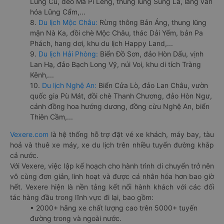
Lũng Cú, đèo Mã Pí Lèng, thung lũng Sủng Là, làng văn
hóa Lũng Cẩm,...
8.
Du lịch Mộc Châu:
Rừng thông Bản Áng, thung lũng
mận Nà Ka, đồi chè Mộc Châu, thác Dải Yếm, bản Pa
Phách, hang dơi, khu du lịch Happy Land,...
9.
Du lịch Hải Phòng:
Biển Đồ Sơn, đảo Hòn Dấu, vịnh
Lan Hạ, đảo Bạch Long Vỹ, núi Voi, khu di tích Tràng
Kênh,...
10.
Du lịch Nghệ An:
Biển Cửa Lò, đảo Lan Châu, vườn
quốc gia Pù Mát, đồi chè Thanh Chương, đảo Hòn Ngư,
cánh đồng hoa hướng dương, đồng cừu Nghệ An, biển
Thiên Cầm,...
Vexere.com
là hệ thống hỗ trợ đặt vé xe khách, máy bay, tàu
hoả và thuê xe máy, xe du lịch trên nhiều tuyến đường khắp
cả nước.
Với Vexere, việc lập kế hoạch cho hành trình di chuyển trở nên
vô cùng đơn giản, linh hoạt và được cá nhân hóa hơn bao giờ
hết. Vexere hiện là nền tảng kết nối hành khách với các đối
tác hàng đầu trong lĩnh vực đi lại, bao gồm:
• 2000+ hãng xe chất lượng cao trên 5000+ tuyến
đường trong và ngoài nước.