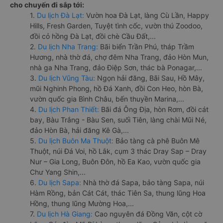
cho chuyến đi sắp tới:
1.
Du lịch Đà Lạt:
Vườn hoa Đà Lạt, làng Cù Lần, Happy
Hills, Fresh Garden, Tuyệt tình cốc, vườn thú Zoodoo,
đồi cỏ hồng Đà Lạt, đồi chè Cầu Đất,...
2.
Du lịch Nha Trang:
Bãi biển Trần Phú, tháp Trầm
Hương, nhà thờ đá, chợ đêm Nha Trang, đảo Hòn Mun,
nhà ga Nha Trang, đảo Điệp Sơn, thác bà Ponagar,...
3.
Du lịch Vũng Tàu:
Ngọn hải đăng, Bãi Sau, Hồ Mây,
mũi Nghinh Phong, hồ Đá Xanh, đồi Con Heo, hòn Bà,
vườn quốc gia Bình Châu, bến thuyền Marina,...
4.
Du lịch Phan Thiết:
Bãi đá Ông Địa, hòn Rơm, đồi cát
bay, Bàu Trắng - Bàu Sen, suối Tiên, làng chài Mũi Né,
đảo Hòn Bà, hải đăng Kê Gà,...
5.
Du lịch Buôn Ma Thuột:
Bảo tàng cà phê Buôn Mê
Thuột, núi Đá Voi, hồ Lắk, cụm 3 thác Dray Sap – Dray
Nur – Gia Long, Buôn Đôn, hồ Ea Kao, vườn quốc gia
Chư Yang Shin,...
6.
Du lịch Sapa:
Nhà thờ đá Sapa, bảo tàng Sapa, núi
Hàm Rồng, bản Cát Cát, thác Tiên Sa, thung lũng Hoa
Hồng, thung lũng Mường Hoa,...
7.
Du lịch Hà Giang:
Cao nguyên đá Đồng Văn, cột cờ