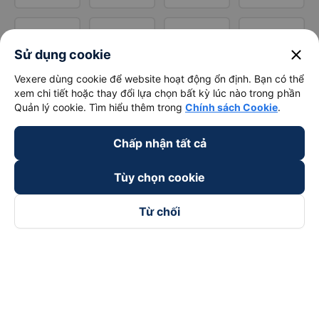
close
Sử dụng cookie
Vexere dùng cookie để website hoạt động ổn định. Bạn có thể
xem chi tiết hoặc thay đổi lựa chọn bất kỳ lúc nào trong phần
Quản lý cookie. Tìm hiểu thêm trong
Chính sách Cookie
.
Chấp nhận tất cả
Tùy chọn cookie
Từ chối
Theo dõi chúng tôi trên
Facebook
Tiktok
Youtube
Công ty TNHH Thương Mại Dịch Vụ Vexere