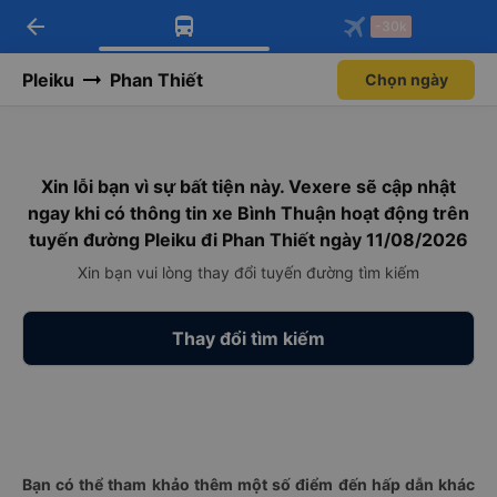
arrow_back
Tải app Vexere ngay!
Tải app Vexere
-30k
Mở app
Mở app
Nhận ưu đãi thành viên độc
-30k/ghế khi đặt vé máy bay qua
quyền
app
Pleiku
Phan Thiết
Chọn ngày
Xin lỗi bạn vì sự bất tiện này. Vexere sẽ cập nhật
ngay khi có thông tin xe Bình Thuận hoạt động trên
tuyến đường Pleiku đi Phan Thiết ngày 11/08/2026
Xin bạn vui lòng thay đổi tuyến đường tìm kiếm
Thay đổi tìm kiếm
Bạn có thể tham khảo thêm một số điểm đến hấp dẫn khác