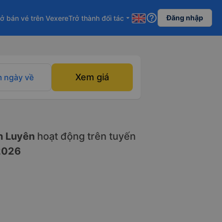
help_outline
Đăng nhập
ở bán vé trên Vexere
Trở thành đối tác
arrow_drop_down
Xem giá
 ngày về
 Luyên
hoạt động trên tuyến
2026