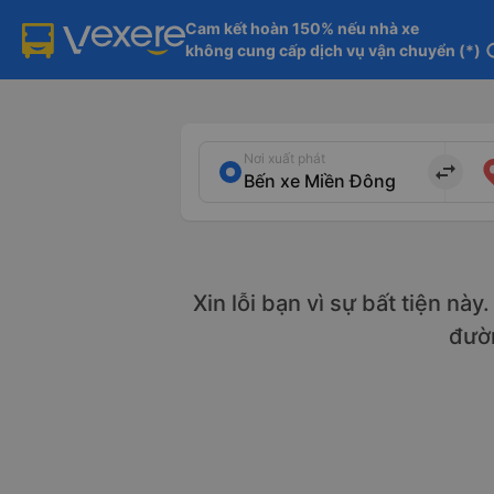
Cam kết hoàn 150% nếu nhà xe

không cung cấp dịch vụ vận chuyển (*)
in
Nơi xuất phát
import_export
Xin lỗi bạn vì sự bất tiện nà
đườ