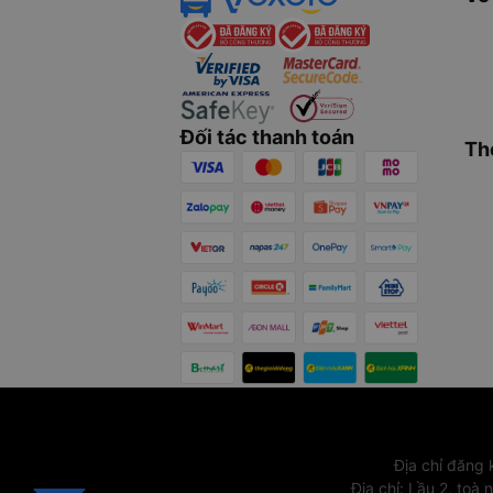
Đối tác thanh toán
Th
Địa chỉ đăng
Địa chỉ
:
Lầu 2, toà 