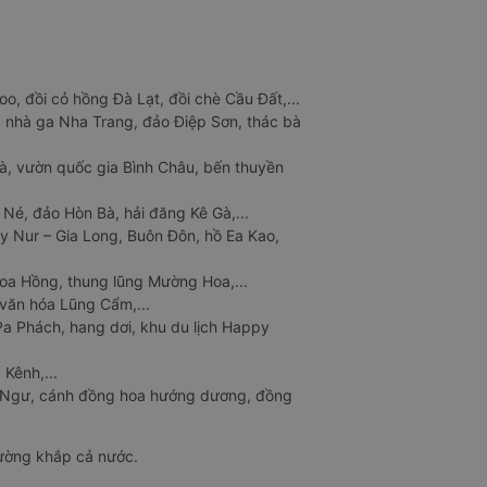
o, đồi cỏ hồng Đà Lạt, đồi chè Cầu Đất,...
 nhà ga Nha Trang, đảo Điệp Sơn, thác bà
à, vườn quốc gia Bình Châu, bến thuyền
 Né, đảo Hòn Bà, hải đăng Kê Gà,...
y Nur – Gia Long, Buôn Đôn, hồ Ea Kao,
Hoa Hồng, thung lũng Mường Hoa,...
văn hóa Lũng Cẩm,...
a Phách, hang dơi, khu du lịch Happy
 Kênh,...
n Ngư, cánh đồng hoa hướng dương, đồng
đường khắp cả nước.