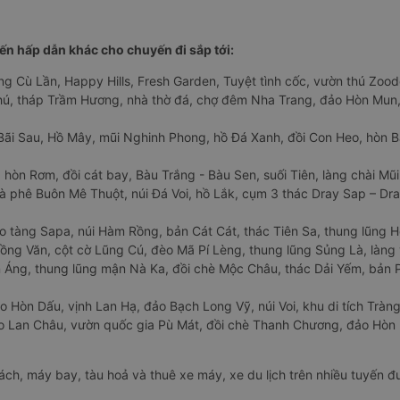
n hấp dẫn khác cho chuyến đi sắp tới:
ng Cù Lần, Happy Hills, Fresh Garden, Tuyệt tình cốc, vườn thú Zoodo
Phú, tháp Trầm Hương, nhà thờ đá, chợ đêm Nha Trang, đảo Hòn Mun,
Bãi Sau, Hồ Mây, mũi Nghinh Phong, hồ Đá Xanh, đồi Con Heo, hòn B
 hòn Rơm, đồi cát bay, Bàu Trắng - Bàu Sen, suối Tiên, làng chài Mũi
à phê Buôn Mê Thuột, núi Đá Voi, hồ Lắk, cụm 3 thác Dray Sap – Dra
o tàng Sapa, núi Hàm Rồng, bản Cát Cát, thác Tiên Sa, thung lũng 
ng Văn, cột cờ Lũng Cú, đèo Mã Pí Lèng, thung lũng Sủng Là, làng 
Áng, thung lũng mận Nà Ka, đồi chè Mộc Châu, thác Dải Yếm, bản P
o Hòn Dấu, vịnh Lan Hạ, đảo Bạch Long Vỹ, núi Voi, khu di tích Tràng
ảo Lan Châu, vườn quốc gia Pù Mát, đồi chè Thanh Chương, đảo Hò
hách, máy bay, tàu hoả và thuê xe máy, xe du lịch trên nhiều tuyến 