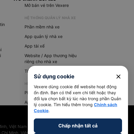
Mở bán vé trên Vexere
HỆ THỐNG QUẢN LÝ NHÀ XE
tin
Phần mềm nhà xe
App quản lý nhà xe
App tài xế
i
i
Website / App thương hiệu
riêng cho nhà xe
Tổng đài AI
close
Sử dụng cookie
HỆ THỐNG QUẢN LÝ HÀNG HOÁ
Vexere dùng cookie để website hoạt động
Phần mềm quản lý hàng hoá
ổn định. Bạn có thể xem chi tiết hoặc thay
đổi lựa chọn bất kỳ lúc nào trong phần Quản
App quản lý hàng hoá
lý cookie. Tìm hiểu thêm trong
Chính sách
Cookie
.
Chấp nhận tất cả
inh, Việt Nam
 Chí Minh, Việt Nam