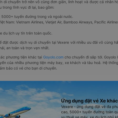
nh di chuyển trở nên vô cùng đơn giản, linh hoạt và được cá nhân h
 trong lĩnh vực đi lại, bao gồm:
n 5000+ tuyến đường trong và ngoài nước.
ệt Nam: Vietnam Airlines, Vietjet Air, Bamboo Airways, Pacific Airlines
 du lịch uy tín trên toàn quốc.
thể đặt được dịch vụ di chuyển tại Vexere với nhiều ưu đãi vô cùng 
i, an toàn và trọn vẹn nhất.
ác phương tiện khác tại
Goyolo.com
cho chuyến đi sắp tới. Goyolo
huyển của nhiều phương tiện máy bay, xe khách và tàu hoả. Hệ thống
đảm bảo có vé cho bạn di chuyển.
Ứng dụng đặt vé Xe khác
Vexere - ứng dụng đặt vé đa ph
cao, 5000+ tuyến đường toàn qu
vụ thuê xe máy, xe du lịch phủ k