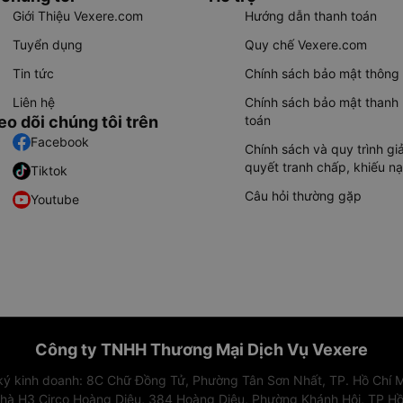
Giới Thiệu Vexere.com
Hướng dẫn thanh toán
Tuyển dụng
Quy chế Vexere.com
Tin tức
Chính sách bảo mật thông 
Liên hệ
Chính sách bảo mật thanh
eo dõi chúng tôi trên
toán
Facebook
Chính sách và quy trình giả
quyết tranh chấp, khiếu nạ
Tiktok
Câu hỏi thường gặp
Youtube
Công ty TNHH Thương Mại Dịch Vụ Vexere
 ký kinh doanh: 8C Chữ Đồng Tử, Phường Tân Sơn Nhất, TP. Hồ Chí M
nhà H3 Circo Hoàng Diệu, 384 Hoàng Diệu, Phường Khánh Hội, TP Hồ