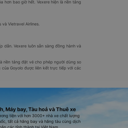
óa hơn bao giờ hết. Vexere hiện là nền tảng
 và Vietravel Airlines.
hấp dẫn. Vexere luôn sẵn sàng đồng hành và
 là nền tảng đặt vé cho phép người dùng so
 của Goyolo được liên kết trực tiếp với các
h, Máy bay, Tàu hoả và Thuê xe
ương tiện với hơn 3000+ nhà xe chất lượng
ốc, tất cả hãng bay và hãng tàu cùng dịch
hắp các tỉnh thành tại Việt Nam.