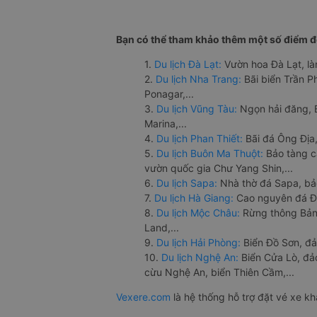
Bạn có thể tham khảo thêm một số điểm đế
1.
Du lịch Đà Lạt:
Vườn hoa Đà Lạt, là
2.
Du lịch Nha Trang:
Bãi biển Trần 
Ponagar,...
3.
Du lịch Vũng Tàu:
Ngọn hải đăng, 
Marina,...
4.
Du lịch Phan Thiết:
Bãi đá Ông Địa,
5.
Du lịch Buôn Ma Thuột:
Bảo tàng c
vườn quốc gia Chư Yang Shin,...
6.
Du lịch Sapa:
Nhà thờ đá Sapa, bả
7.
Du lịch Hà Giang:
Cao nguyên đá Đồ
8.
Du lịch Mộc Châu:
Rừng thông Bản 
Land,...
9.
Du lịch Hải Phòng:
Biển Đồ Sơn, đả
10.
Du lịch Nghệ An:
Biển Cửa Lò, đ
cừu Nghệ An, biển Thiên Cầm,...
Vexere.com
là hệ thống hỗ trợ đặt vé xe k