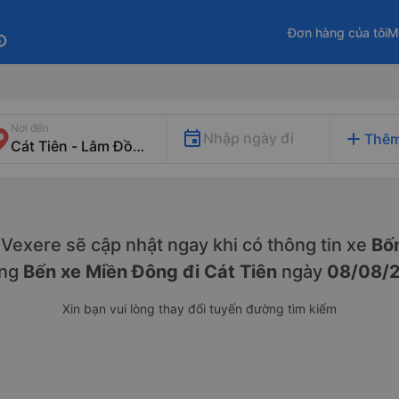
Đơn hàng của tôi
M
fo
Nơi đến
add
Nhập ngày đi
Thêm
y. Vexere sẽ cập nhật ngay khi có thông tin xe
Bốn
ng
Bến xe Miền Đông đi Cát Tiên
ngày
08/08/
Xin bạn vui lòng thay đổi tuyến đường tìm kiếm