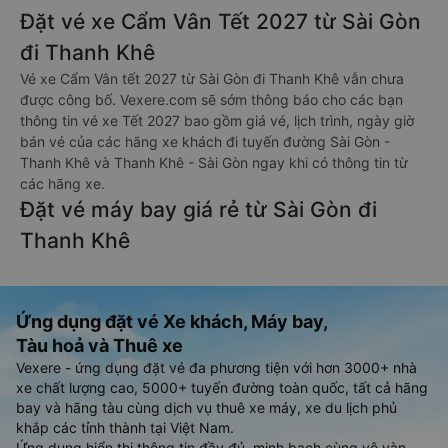
Đặt vé xe Cẩm Vân Tết 2027 từ Sài Gòn
đi Thanh Khê
Vé xe Cẩm Vân tết 2027 từ Sài Gòn đi Thanh Khê vẫn chưa
được công bố. Vexere.com sẽ sớm thông báo cho các bạn
thông tin vé xe Tết 2027 bao gồm giá vé, lịch trình, ngày giờ
bán vé của các hãng xe khách đi tuyến đường Sài Gòn -
Thanh Khê và Thanh Khê - Sài Gòn ngay khi có thông tin từ
các hãng xe.
Đặt vé máy bay giá rẻ từ Sài Gòn đi
Thanh Khê
Ứng dụng đặt vé Xe khách, Máy bay,
Tàu hoả và Thuê xe
Vexere - ứng dụng đặt vé đa phương tiện với hơn 3000+ nhà
xe chất lượng cao, 5000+ tuyến đường toàn quốc, tất cả hãng
bay và hãng tàu cùng dịch vụ thuê xe máy, xe du lịch phủ
khắp các tỉnh thành tại Việt Nam.
Ứng dụng hiển thị thông tin đầy đủ, minh bạch cùng vô vàn