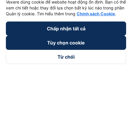
Vexere dùng cookie để website hoạt động ổn định. Bạn có thể
xem chi tiết hoặc thay đổi lựa chọn bất kỳ lúc nào trong phần
Quản lý cookie. Tìm hiểu thêm trong
Chính sách Cookie
.
Chấp nhận tất cả
Tùy chọn cookie
Từ chối
Theo dõi chúng tôi trên
Facebook
Tiktok
Youtube
Công ty TNHH Thương Mại Dịch Vụ Vexere
Địa chỉ đăng ký kinh doanh: 8C Chữ Đồng Tử, Phường Tân
Sơn Nhất, TP. Hồ Chí Minh, Việt Nam
Địa chỉ
:
Lầu 2, toà nhà H3 Circo Hoàng Diệu, 384 Hoàng Diệu,
Phường Khánh Hội, TP Hồ Chí Minh, Việt Nam
Tầng 3, toà nhà 101 Láng Hạ, 101 Láng Hạ, Phường Láng, TP.