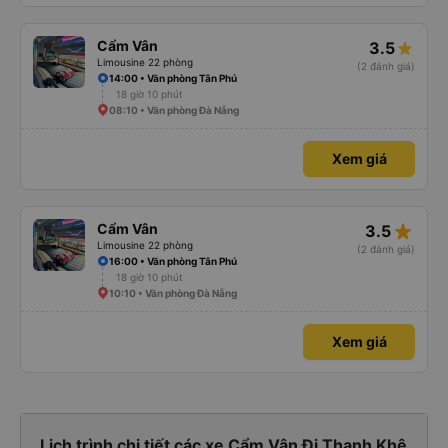
Cẩm Vân
3.5
Limousine 22 phòng
(2 đánh giá)
14:00 • Văn phòng Tân Phú
18 giờ 10 phút
08:10 • Văn phòng Đà Nẵng
Xem giá
star_rate
Cẩm Vân
3.5
Limousine 22 phòng
(2 đánh giá)
16:00 • Văn phòng Tân Phú
18 giờ 10 phút
10:10 • Văn phòng Đà Nẵng
Xem giá
Lịch trình chi tiết các xe Cẩm Vân Đi Thanh Khê