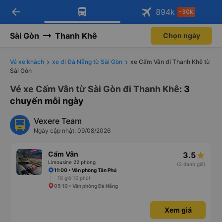
arrow_back
Tải app Vexere ngay!
Tải app Vexere
894
k
-30k
Mở app
Mở app
Nhận ưu đãi thành viên độc
-30k/ghế khi đặt vé máy bay qua
quyền
app
Sài Gòn
Thanh Khê
Chọn ngày
Vé xe khách
xe đi Đà Nẵng từ Sài Gòn
xe Cẩm Vân đi Thanh Khê từ
Sài Gòn
Vé xe Cẩm Vân từ Sài Gòn đi Thanh Khê
: 3
chuyến mỗi ngày
Vexere Team
Ngày cập nhật: 09/08/2026
Cẩm Vân
3.5
Limousine 22 phòng
(2 đánh giá)
11:00 • Văn phòng Tân Phú
18 giờ 10 phút
05:10 • Văn phòng Đà Nẵng
Xem giá