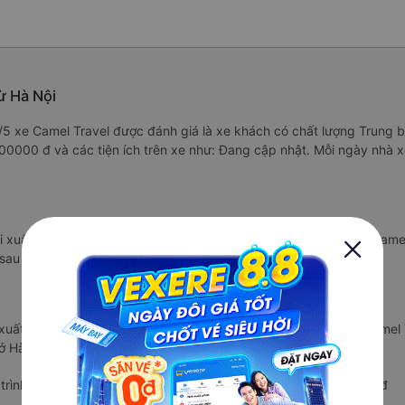
ừ Hà Nội
8/5 xe Camel Travel được đánh giá là xe khách có chất lượng Trung b
600000 đ và các tiện ích trên xe như: Đang cập nhật. Mỗi ngày nhà 
 xuất phát vào lúc 14:00 là của hãng xe Camel Travel. Nhà xe Came
sau 15.8 giờ.
 xuất phát vào lúc 14:00 là của hãng xe Camel Travel. Nhà xe Camel 
ở Hà Nội sau 15.8 giờ.
rình giảm giá với nhà xe Camel Travel với giá vé chỉ từ 600000 đ