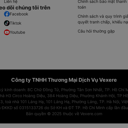
Liên hệ
Chính sách bảo mật thanh
eo dõi chúng tôi trên
toán
Facebook
Chính sách và quy trình giả
quyết tranh chấp, khiếu nạ
Tiktok
Câu hỏi thường gặp
Youtube
Công ty TNHH Thương Mại Dịch Vụ Vexere
 ký kinh doanh: 8C Chữ Đồng Tử, Phường Tân Sơn Nhất, TP. Hồ Chí M
nhà H3 Circo Hoàng Diệu, 384 Hoàng Diệu, Phường Khánh Hội, TP Hồ
3, toà nhà 101 Láng Hạ, 101 Láng Hạ, Phường Láng, TP. Hà Nội, Vi
 ĐKKD số 0315133726 do Sở KH và ĐT TP. Hồ Chí Minh cấp lần đầ
Bản quyền © 2025 thuộc về Vexere.com