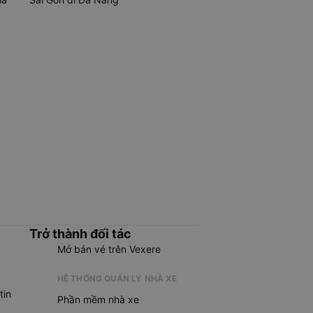
Trở thành đối tác
Mở bán vé trên Vexere
HỆ THỐNG QUẢN LÝ NHÀ XE
tin
Phần mềm nhà xe