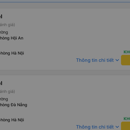
l
ánh giá)
ường
phòng Hội An
KH
phòng Hà Nội
keyboard_arrow_down
Thông tin chi tiết
l
ánh giá)
ường
phòng Đà Nẵng
KH
phòng Hà Nội
keyboard_arrow_down
Thông tin chi tiết