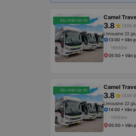
Camel Trave
Xác nhận tức thì
3.8
star
(339 đ
Limousine 22 gi
13:00 • Văn 
16h50m
05:50 • Văn 
Camel Trave
Xác nhận tức thì
3.8
star
(339 đ
Limousine 22 gi
14:00 • Văn 
15h50m
05:50 • Văn 