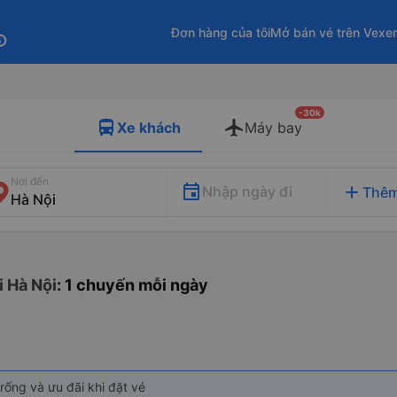
Đơn hàng của tôi
Mở bán vé trên Vexe
fo
-30k
Xe khách
Máy bay
Nơi đến
add
Nhập ngày đi
Thêm
i Hà Nội
: 1 chuyến mỗi ngày
rống và ưu đãi khi đặt vé