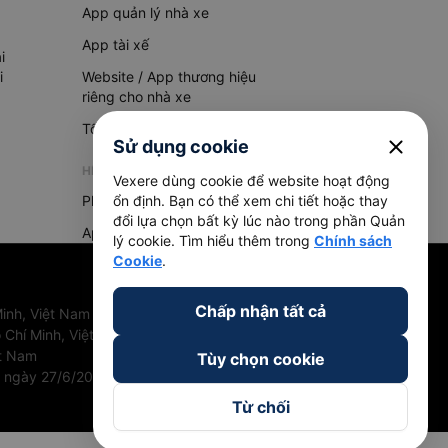
App quản lý nhà xe
App tài xế
i
i
Website / App thương hiệu
riêng cho nhà xe
Tổng đài AI
close
Sử dụng cookie
HỆ THỐNG QUẢN LÝ HÀNG HOÁ
Vexere dùng cookie để website hoạt động
ổn định. Bạn có thể xem chi tiết hoặc thay
Phần mềm quản lý hàng hoá
đổi lựa chọn bất kỳ lúc nào trong phần Quản
App quản lý hàng hoá
lý cookie. Tìm hiểu thêm trong
Chính sách
Cookie
.
Chấp nhận tất cả
inh, Việt Nam
 Chí Minh, Việt Nam
ệt Nam
Tùy chọn cookie
u ngày 27/6/2018
Từ chối