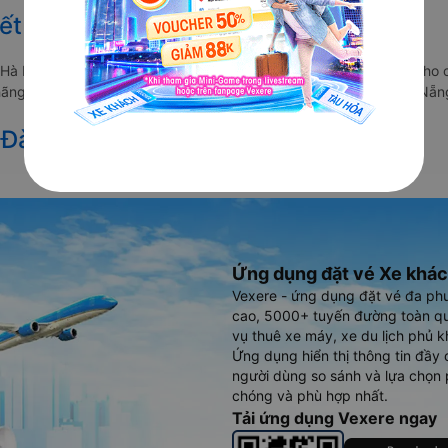
Tết 2027 từ Đà Nẵng đi Hà Nội
i Hà Nội vẫn chưa được công bố. Vexere.com sẽ sớm thông báo cho 
c hãng xe khách đi tuyến đường Đà Nẵng - Hà Nội và Hà Nội - Đà Nẵng
 Đà Nẵng đi Hà Nội
Ứng dụng đặt vé Xe khác
Vexere - ứng dụng đặt vé đa ph
cao, 5000+ tuyến đường toàn qu
vụ thuê xe máy, xe du lịch phủ k
Ứng dụng hiển thị thông tin đầy 
người dùng so sánh và lựa chọn 
chóng và phù hợp nhất.
Tải ứng dụng Vexere ngay