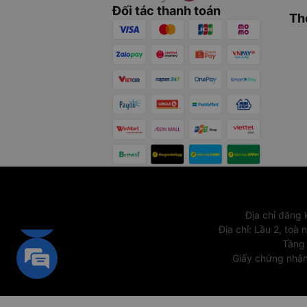
Đối tác thanh toán
Th
Địa chỉ đăng
Địa chỉ
:
Lầu 2, toà 
Tầng 
Giấy chứng nhận