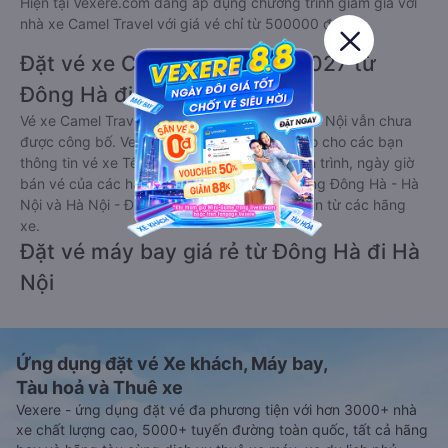
Hiện tại Vexere.com đang áp dụng chương trình giảm giá với
nhà xe Camel Travel với giá vé chỉ từ 500000 đ
Đặt vé xe Camel Travel Tết 2027 từ
Đông Hà đi Hà Nội
Vé xe Camel Travel tết 2027 từ Đông Hà đi Hà Nội vẫn chưa
được công bố. Vexere.com sẽ sớm thông báo cho các bạn
thông tin vé xe Tết 2027 bao gồm giá vé, lịch trình, ngày giờ
bán vé của các hãng xe khách đi tuyến đường Đông Hà - Hà
Nội và Hà Nội - Đông Hà ngay khi có thông tin từ các hãng
xe.
Đặt vé máy bay giá rẻ từ Đông Hà đi Hà
Nội
Ứng dụng đặt vé Xe khách, Máy bay,
Tàu hoả và Thuê xe
Vexere - ứng dụng đặt vé đa phương tiện với hơn 3000+ nhà
xe chất lượng cao, 5000+ tuyến đường toàn quốc, tất cả hãng