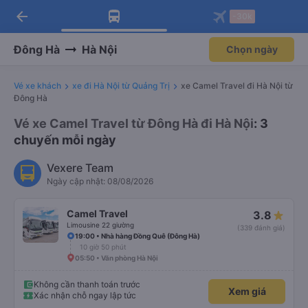
arrow_back
Tải app Vexere ngay!
Tải app Vexere
-30k
Mở app
Mở app
Nhận ưu đãi thành viên độc
-30k/ghế khi đặt vé máy bay qua
quyền
app
Đông Hà
Hà Nội
Chọn ngày
Vé xe khách
xe đi Hà Nội từ Quảng Trị
xe Camel Travel đi Hà Nội từ
Đông Hà
Vé xe Camel Travel từ Đông Hà đi Hà Nội
: 3
chuyến mỗi ngày
Vexere Team
Ngày cập nhật: 08/08/2026
Camel Travel
3.8
Limousine 22 giường
(339 đánh giá)
19:00 • Nhà hàng Đồng Quê (Đông Hà)
10 giờ 50 phút
05:50 • Văn phòng Hà Nội
Không cần thanh toán trước
Xem giá
Xác nhận chỗ ngay lập tức