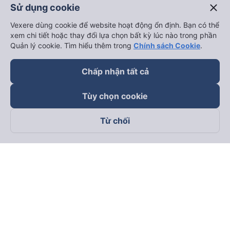
close
Sử dụng cookie
Vexere dùng cookie để website hoạt động ổn định. Bạn có thể
xem chi tiết hoặc thay đổi lựa chọn bất kỳ lúc nào trong phần
Quản lý cookie. Tìm hiểu thêm trong
Chính sách Cookie
.
Chấp nhận tất cả
Tùy chọn cookie
Từ chối
Theo dõi chúng tôi trên
Facebook
Tiktok
Youtube
Công ty TNHH Thương Mại Dịch Vụ Vexere
Địa chỉ đăng ký kinh doanh: 8C Chữ Đồng Tử, Phường Tân
Sơn Nhất, TP. Hồ Chí Minh, Việt Nam
Địa chỉ
:
Lầu 2, toà nhà H3 Circo Hoàng Diệu, 384 Hoàng Diệu,