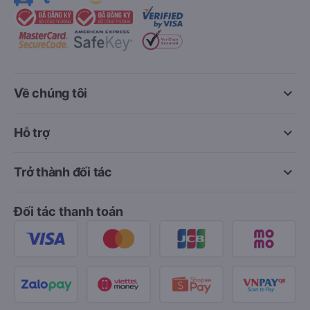
keyboard_arrow_down
Về chúng tôi
keyboard_arrow_down
Hỗ trợ
keyboard_arrow_down
Trở thành đối tác
Đối tác thanh toán