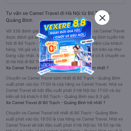
Tư vấn xe Camel Travel đi Hà Nội từ Bố Trạch -
Quảng Bình
Với 338 đánh giá với điểm trung bình là 3.9/5 xe Camel Travel
được đánh giá là xe khách có chất lượng Trung bình tuyến Hà
Nội đi Bố Trạch - Quảng Bình dựa trên trải nghiệm của khách
hàng. Với giá vé chỉ từ 500000 đ và các tiện ích trên xe như:
Đang cập nhật. Mỗi ngày nhà xe Camel Travel có 8 chuyến xe
đi Hà Nội đi Bố Trạch - Quảng Bình.
Xe Camel Travel đi Bố Trạch - Quảng Bình sớm nhất ?
Chuyến xe Camel Travel sớm nhất đi Bố Trạch - Quảng Bình
xuất phát vào lúc 17:00 là của hãng xe Camel Travel. Nhà xe
Camel Travel sẽ bắt đầu xuất phát ở Hà Nội lúc 17:00 và dự
kiến sẽ trả khách ở Bố Trạch - Quảng Bình sau 9.3 giờ.
Xe Camel Travel đi Bố Trạch - Quảng Bình trễ nhất ?
Chuyến xe Camel Travel trễ nhất đi Bố Trạch - Quảng Bình
xuất phát vào lúc 19:50 là của hãng xe Camel Travel. Nhà xe
Camel Travel sẽ bắt đầu xuất phát ở Hà Nội lúc 19:50 tại Hà