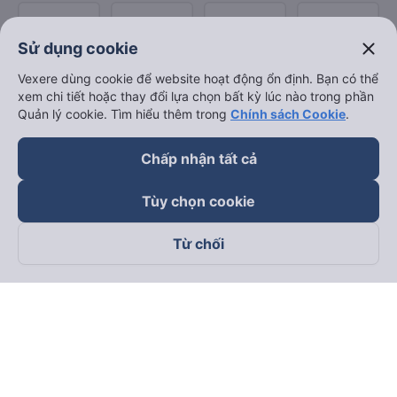
close
Sử dụng cookie
Vexere dùng cookie để website hoạt động ổn định. Bạn có thể
xem chi tiết hoặc thay đổi lựa chọn bất kỳ lúc nào trong phần
Quản lý cookie. Tìm hiểu thêm trong
Chính sách Cookie
.
Chấp nhận tất cả
Tùy chọn cookie
Từ chối
Theo dõi chúng tôi trên
Facebook
Tiktok
Youtube
Công ty TNHH Thương Mại Dịch Vụ Vexere
Địa chỉ đăng ký kinh doanh: 8C Chữ Đồng Tử, Phường Tân