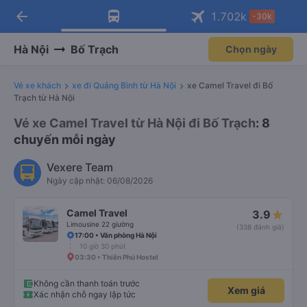
arrow_back
Tải app Vexere ngay!
Tải app Vexere
1.702
k
-30k
Mở app
Mở app
Nhận ưu đãi thành viên độc
-30k/ghế khi đặt vé máy bay qua
quyền
app
Hà Nội
Bố Trạch
Chọn ngày
Vé xe khách
xe đi Quảng Bình từ Hà Nội
xe Camel Travel đi Bố
Trạch từ Hà Nội
Vé xe Camel Travel từ Hà Nội đi Bố Trạch
: 8
chuyến mỗi ngày
Vexere Team
Ngày cập nhật: 06/08/2026
Camel Travel
3.9
Limousine 22 giường
(338 đánh giá)
17:00 • Văn phòng Hà Nội
10 giờ 30 phút
03:30 • Thiên Phú Hostel
Không cần thanh toán trước
Xem giá
Xác nhận chỗ ngay lập tức