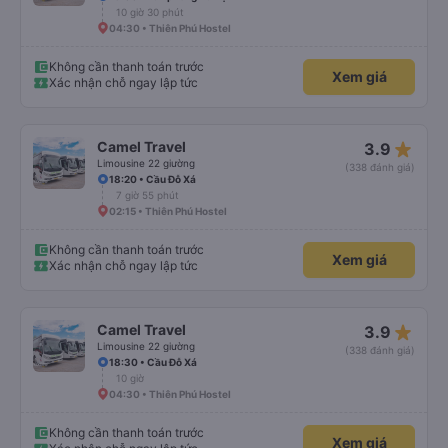
10 giờ 30 phút
04:30 • Thiên Phú Hostel
Không cần thanh toán trước
Xem giá
Xác nhận chỗ ngay lập tức
star_rate
Camel Travel
3.9
Limousine 22 giường
(338 đánh giá)
18:20 • Cầu Đỗ Xá
7 giờ 55 phút
02:15 • Thiên Phú Hostel
Không cần thanh toán trước
Xem giá
Xác nhận chỗ ngay lập tức
star_rate
Camel Travel
3.9
Limousine 22 giường
(338 đánh giá)
18:30 • Cầu Đỗ Xá
10 giờ
04:30 • Thiên Phú Hostel
Không cần thanh toán trước
Xem giá