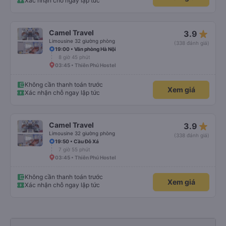
Xác nhận chỗ ngay lập tức
star_rate
Camel Travel
3.9
Limousine 32 giường phòng
(338 đánh giá)
19:00 • Văn phòng Hà Nội
8 giờ 45 phút
03:45 • Thiên Phú Hostel
Không cần thanh toán trước
Xem giá
Xác nhận chỗ ngay lập tức
star_rate
Camel Travel
3.9
Limousine 32 giường phòng
(338 đánh giá)
19:50 • Cầu Đỗ Xá
7 giờ 55 phút
03:45 • Thiên Phú Hostel
Không cần thanh toán trước
Xem giá
Xác nhận chỗ ngay lập tức