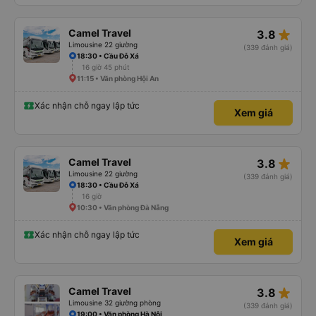
star_rate
Camel Travel
3.8
Limousine 22 giường
(339 đánh giá)
18:30 • Cầu Đỗ Xá
16 giờ 45 phút
11:15 • Văn phòng Hội An
Xác nhận chỗ ngay lập tức
Xem giá
star_rate
Camel Travel
3.8
Limousine 22 giường
(339 đánh giá)
18:30 • Cầu Đỗ Xá
16 giờ
10:30 • Văn phòng Đà Nẵng
Xác nhận chỗ ngay lập tức
Xem giá
star_rate
Camel Travel
3.8
Limousine 32 giường phòng
(339 đánh giá)
19:00 • Văn phòng Hà Nội