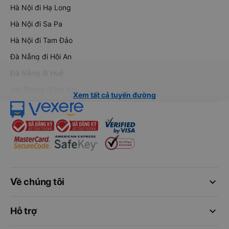
Hà Nội đi Hạ Long
Hà Nội đi Sa Pa
Hà Nội đi Tam Đảo
Đà Nẵng đi Hội An
Đà Nẵng đi Huế
Hải Phòng đi Hà Nội
Xem tất cả tuyến đường
keyboard_arrow_down
Về chúng tôi
keyboard_arrow_down
Hỗ trợ