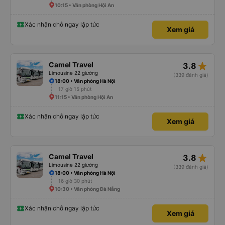
10:15 • Văn phòng Hội An
Xác nhận chỗ ngay lập tức
Xem giá
star_rate
Camel Travel
3.8
Limousine 22 giường
(339 đánh giá)
18:00 • Văn phòng Hà Nội
17 giờ 15 phút
11:15 • Văn phòng Hội An
Xác nhận chỗ ngay lập tức
Xem giá
star_rate
Camel Travel
3.8
Limousine 22 giường
(339 đánh giá)
18:00 • Văn phòng Hà Nội
16 giờ 30 phút
10:30 • Văn phòng Đà Nẵng
Xác nhận chỗ ngay lập tức
Xem giá