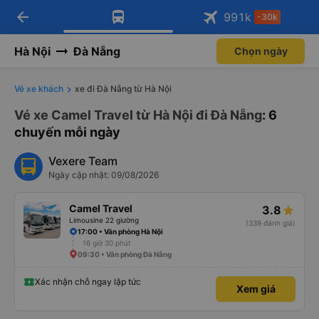
arrow_back
Tải app Vexere ngay!
Tải app Vexere
991
k
-30k
Mở app
Mở app
Nhận ưu đãi thành viên độc
-30k/ghế khi đặt vé máy bay qua
quyền
app
Hà Nội
Đà Nẵng
Chọn ngày
Vé xe khách
xe đi Đà Nẵng từ Hà Nội
Vé xe Camel Travel từ Hà Nội đi Đà Nẵng
: 6
chuyến mỗi ngày
Vexere Team
Ngày cập nhật: 09/08/2026
Camel Travel
3.8
Limousine 22 giường
(339 đánh giá)
17:00 • Văn phòng Hà Nội
16 giờ 30 phút
09:30 • Văn phòng Đà Nẵng
Xác nhận chỗ ngay lập tức
Xem giá