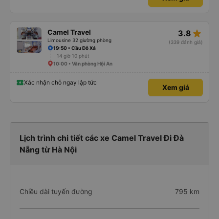
star_rate
Camel Travel
3.8
Limousine 32 giường phòng
(339 đánh giá)
19:50 • Cầu Đỗ Xá
14 giờ 10 phút
10:00 • Văn phòng Hội An
Xác nhận chỗ ngay lập tức
Xem giá
Lịch trình chi tiết các xe Camel Travel Đi Đà
Nẵng từ Hà Nội
Chiều dài tuyến đường
795 km