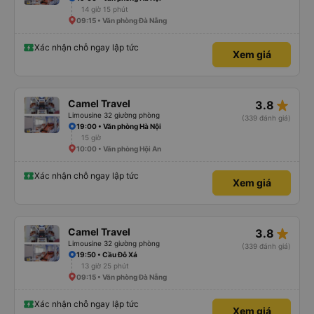
14 giờ 15 phút
09:15 • Văn phòng Đà Nẵng
Xác nhận chỗ ngay lập tức
Xem giá
star_rate
Camel Travel
3.8
Limousine 32 giường phòng
(339 đánh giá)
19:00 • Văn phòng Hà Nội
15 giờ
10:00 • Văn phòng Hội An
Xác nhận chỗ ngay lập tức
Xem giá
star_rate
Camel Travel
3.8
Limousine 32 giường phòng
(339 đánh giá)
19:50 • Cầu Đỗ Xá
13 giờ 25 phút
09:15 • Văn phòng Đà Nẵng
Xác nhận chỗ ngay lập tức
Xem giá