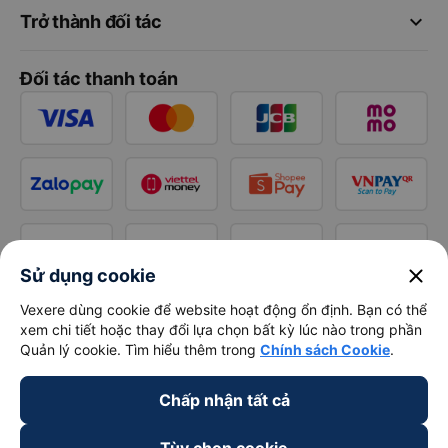
keyboard_arrow_down
Trở thành đối tác
Đối tác thanh toán
close
Sử dụng cookie
Vexere dùng cookie để website hoạt động ổn định. Bạn có thể
xem chi tiết hoặc thay đổi lựa chọn bất kỳ lúc nào trong phần
Quản lý cookie. Tìm hiểu thêm trong
Chính sách Cookie
.
Chấp nhận tất cả