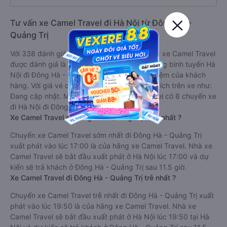
Tư vấn xe Camel Travel đi Hà Nội từ Đông Hà -
Quảng Trị
Với 338 đánh giá với điểm trung bình là 3.9/5 xe Camel Travel
được đánh giá là xe khách có chất lượng Trung bình tuyến Hà
Nội đi Đông Hà - Quảng Trị dựa trên trải nghiệm của khách
hàng. Với giá vé chỉ từ 500000 đ và các tiện ích trên xe như:
Đang cập nhật. Mỗi ngày nhà xe Camel Travel có 8 chuyến xe
đi Hà Nội đi Đông Hà - Quảng Trị.
Xe Camel Travel đi Đông Hà - Quảng Trị sớm nhất ?
Chuyến xe Camel Travel sớm nhất đi Đông Hà - Quảng Trị
xuất phát vào lúc 17:00 là của hãng xe Camel Travel. Nhà xe
Camel Travel sẽ bắt đầu xuất phát ở Hà Nội lúc 17:00 và dự
kiến sẽ trả khách ở Đông Hà - Quảng Trị sau 11.5 giờ.
Xe Camel Travel đi Đông Hà - Quảng Trị trễ nhất ?
Chuyến xe Camel Travel trễ nhất đi Đông Hà - Quảng Trị xuất
phát vào lúc 19:50 là của hãng xe Camel Travel. Nhà xe
Camel Travel sẽ bắt đầu xuất phát ở Hà Nội lúc 19:50 tại Hà