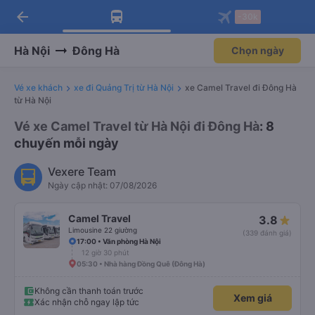
arrow_back
Tải app Vexere ngay!
Tải app Vexere
-30k
Mở app
Mở app
Nhận ưu đãi thành viên độc
-30k/ghế khi đặt vé máy bay qua
quyền
app
Hà Nội
Đông Hà
Chọn ngày
Vé xe khách
xe đi Quảng Trị từ Hà Nội
xe Camel Travel đi Đông Hà
từ Hà Nội
Vé xe Camel Travel từ Hà Nội đi Đông Hà
: 8
chuyến mỗi ngày
Vexere Team
Ngày cập nhật: 07/08/2026
Camel Travel
3.8
Limousine 22 giường
(339 đánh giá)
17:00 • Văn phòng Hà Nội
12 giờ 30 phút
05:30 • Nhà hàng Đồng Quê (Đông Hà)
Không cần thanh toán trước
Xem giá
Xác nhận chỗ ngay lập tức