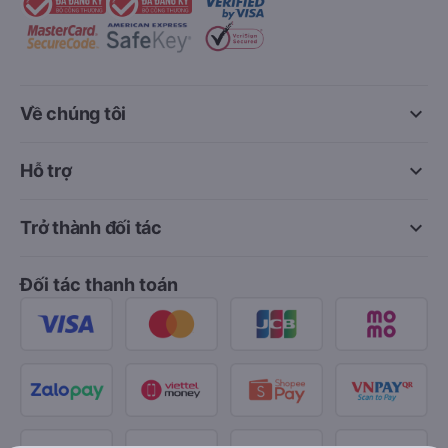
keyboard_arrow_down
Về chúng tôi
keyboard_arrow_down
Hỗ trợ
keyboard_arrow_down
Trở thành đối tác
Đối tác thanh toán