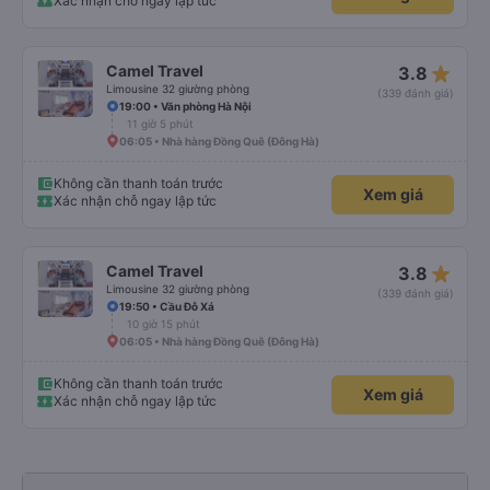
Xác nhận chỗ ngay lập tức
star_rate
Camel Travel
3.8
Limousine 32 giường phòng
(339 đánh giá)
19:00 • Văn phòng Hà Nội
11 giờ 5 phút
06:05 • Nhà hàng Đồng Quê (Đông Hà)
Không cần thanh toán trước
Xem giá
Xác nhận chỗ ngay lập tức
star_rate
Camel Travel
3.8
Limousine 32 giường phòng
(339 đánh giá)
19:50 • Cầu Đỗ Xá
10 giờ 15 phút
06:05 • Nhà hàng Đồng Quê (Đông Hà)
Không cần thanh toán trước
Xem giá
Xác nhận chỗ ngay lập tức