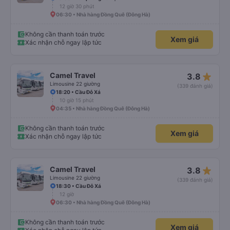
12 giờ 30 phút
06:30 • Nhà hàng Đồng Quê (Đông Hà)
Không cần thanh toán trước
Xem giá
Xác nhận chỗ ngay lập tức
star_rate
Camel Travel
3.8
Limousine 22 giường
(339 đánh giá)
18:20 • Cầu Đỗ Xá
10 giờ 15 phút
04:35 • Nhà hàng Đồng Quê (Đông Hà)
Không cần thanh toán trước
Xem giá
Xác nhận chỗ ngay lập tức
star_rate
Camel Travel
3.8
Limousine 22 giường
(339 đánh giá)
18:30 • Cầu Đỗ Xá
12 giờ
06:30 • Nhà hàng Đồng Quê (Đông Hà)
Không cần thanh toán trước
Xem giá