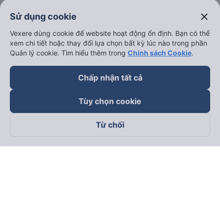
close
Sử dụng cookie
Vexere dùng cookie để website hoạt động ổn định. Bạn có thể
xem chi tiết hoặc thay đổi lựa chọn bất kỳ lúc nào trong phần
Quản lý cookie. Tìm hiểu thêm trong
Chính sách Cookie
.
Chấp nhận tất cả
Tùy chọn cookie
Từ chối
Theo dõi chúng tôi trên
Facebook
Tiktok
Youtube
Công ty TNHH Thương Mại Dịch Vụ Vexere
Địa chỉ đăng ký kinh doanh: 8C Chữ Đồng Tử, Phường Tân
Sơn Nhất, TP. Hồ Chí Minh, Việt Nam