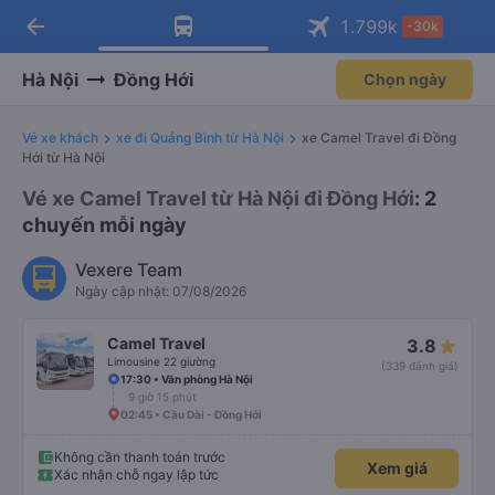
arrow_back
Tải app Vexere ngay!
Tải app Vexere
1.799
k
-30k
Mở app
Mở app
Nhận ưu đãi thành viên độc
-30k/ghế khi đặt vé máy bay qua
quyền
app
Hà Nội
Đồng Hới
Chọn ngày
Vé xe khách
xe đi Quảng Bình từ Hà Nội
xe Camel Travel đi Đồng
Hới từ Hà Nội
Vé xe Camel Travel từ Hà Nội đi Đồng Hới
: 2
chuyến mỗi ngày
Vexere Team
Ngày cập nhật: 07/08/2026
Camel Travel
3.8
Limousine 22 giường
(339 đánh giá)
17:30 • Văn phòng Hà Nội
9 giờ 15 phút
02:45 • Cầu Dài - Đồng Hới
Không cần thanh toán trước
Xem giá
Xác nhận chỗ ngay lập tức