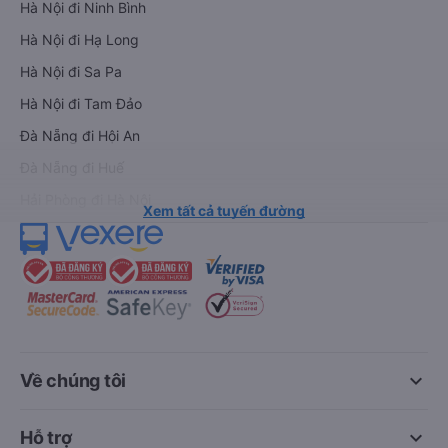
Hà Nội đi Ninh Bình
Hà Nội đi Hạ Long
Hà Nội đi Sa Pa
Hà Nội đi Tam Đảo
Đà Nẵng đi Hội An
Đà Nẵng đi Huế
Hải Phòng đi Hà Nội
Xem tất cả tuyến đường
keyboard_arrow_down
Về chúng tôi
keyboard_arrow_down
Hỗ trợ