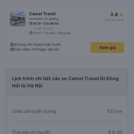
Camel Travel
3.8
Limousine 22 giường
(339 đánh giá)
18:20 • Cầu Đỗ Xá
8 giờ 25 phút
02:45 • Cầu Dài - Đồng Hới
Không cần thanh toán trước
Xem giá
Xác nhận chỗ ngay lập tức
Lịch trình chi tiết các xe Camel Travel Đi Đồng
Hới từ Hà Nội
Chiều dài tuyến đường
525 km
Thời gian di chuyển
8.8 giờ