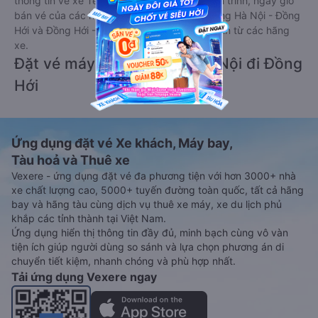
thông tin vé xe Tết 2027 bao gồm giá vé, lịch trình, ngày giờ
bán vé của các hãng xe khách đi tuyến đường Hà Nội - Đồng
Hới và Đồng Hới - Hà Nội ngay khi có thông tin từ các hãng
xe.
Đặt vé máy bay giá rẻ từ Hà Nội đi Đồng
Hới
Ứng dụng đặt vé Xe khách, Máy bay,
Tàu hoả và Thuê xe
Vexere - ứng dụng đặt vé đa phương tiện với hơn 3000+ nhà
xe chất lượng cao, 5000+ tuyến đường toàn quốc, tất cả hãng
bay và hãng tàu cùng dịch vụ thuê xe máy, xe du lịch phủ
khắp các tỉnh thành tại Việt Nam.
Ứng dụng hiển thị thông tin đầy đủ, minh bạch cùng vô vàn
tiện ích giúp người dùng so sánh và lựa chọn phương án di
chuyển tiết kiệm, nhanh chóng và phù hợp nhất.
Tải ứng dụng Vexere ngay