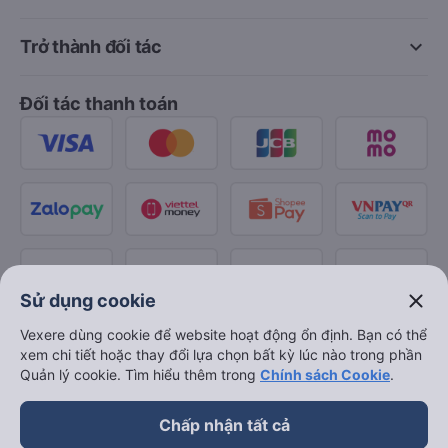
keyboard_arrow_down
Trở thành đối tác
Đối tác thanh toán
close
Sử dụng cookie
Vexere dùng cookie để website hoạt động ổn định. Bạn có thể
xem chi tiết hoặc thay đổi lựa chọn bất kỳ lúc nào trong phần
Quản lý cookie. Tìm hiểu thêm trong
Chính sách Cookie
.
Chấp nhận tất cả