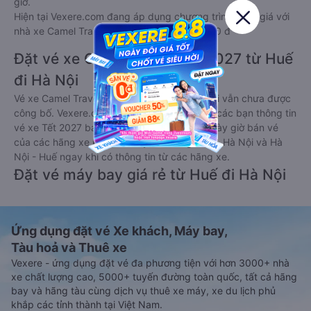
giờ.
Hiện tại Vexere.com đang áp dụng chương trình giảm giá với
nhà xe Camel Travel với giá vé chỉ từ 500000 đ
Đặt vé xe Camel Travel Tết 2027 từ Huế
đi Hà Nội
Vé xe Camel Travel tết 2027 từ Huế đi Hà Nội vẫn chưa được
công bố. Vexere.com sẽ sớm thông báo cho các bạn thông tin
vé xe Tết 2027 bao gồm giá vé, lịch trình, ngày giờ bán vé
của các hãng xe khách đi tuyến đường Huế - Hà Nội và Hà
Nội - Huế ngay khi có thông tin từ các hãng xe.
Đặt vé máy bay giá rẻ từ Huế đi Hà Nội
Ứng dụng đặt vé Xe khách, Máy bay,
Tàu hoả và Thuê xe
Vexere - ứng dụng đặt vé đa phương tiện với hơn 3000+ nhà
xe chất lượng cao, 5000+ tuyến đường toàn quốc, tất cả hãng
bay và hãng tàu cùng dịch vụ thuê xe máy, xe du lịch phủ
khắp các tỉnh thành tại Việt Nam.