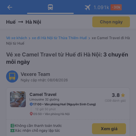
arrow_back
Tải app Vexere ngay!
Tải app Vexere
1.091
k
-30k
Mở app
Mở app
Nhận ưu đãi thành viên độc
-30k/ghế khi đặt vé máy bay qua
quyền
app
Huế
Hà Nội
Chọn ngày
Vé xe khách
xe đi Hà Nội từ Thừa Thiên-Huế
xe Camel Travel đi Hà
Nội từ Huế
Vé xe Camel Travel từ Huế đi Hà Nội
: 3 chuyến
mỗi ngày
Vexere Team
Ngày cập nhật: 08/08/2026
Camel Travel
3.8
Limousine 32 giường
(339 đánh giá)
17:00 • Văn phòng Huế (Nguyễn Sinh Cung)
12 giờ 50 phút
05:50 • Văn phòng Hà Nội
Không cần thanh toán trước
Xem giá
Xác nhận chỗ ngay lập tức