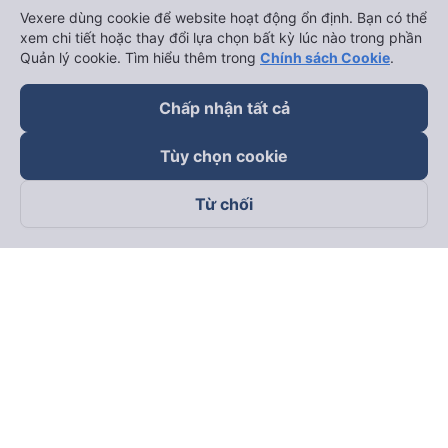
Vexere dùng cookie để website hoạt động ổn định. Bạn có thể
xem chi tiết hoặc thay đổi lựa chọn bất kỳ lúc nào trong phần
Quản lý cookie. Tìm hiểu thêm trong
Chính sách Cookie
.
Chấp nhận tất cả
Tùy chọn cookie
Từ chối
Theo dõi chúng tôi trên
Facebook
Tiktok
Youtube
Công ty TNHH Thương Mại Dịch Vụ Vexere
Địa chỉ đăng ký kinh doanh: 8C Chữ Đồng Tử, Phường Tân
Sơn Nhất, TP. Hồ Chí Minh, Việt Nam
Địa chỉ
:
Lầu 2, toà nhà H3 Circo Hoàng Diệu, 384 Hoàng Diệu,
Phường Khánh Hội, TP Hồ Chí Minh, Việt Nam
Tầng 3, toà nhà 101 Láng Hạ, 101 Láng Hạ, Phường Láng, TP.